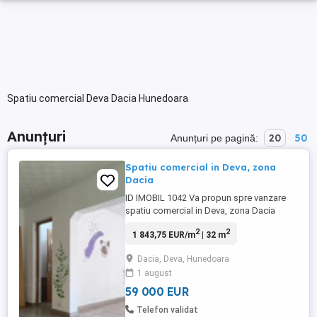
Spatiu comercial Deva Dacia Hunedoara
Anunțuri
20
50
Anunțuri pe pagină:
Spatiu comercial in Deva, zona
Dacia
ID IMOBIL 1042 Va propun spre vanzare
spatiu comercial in Deva, zona Dacia
Detalii imobil: pozitionat la parter cu
2
2
1 843,75 EUR/m
| 32 m
intrare atat din stada cat si din casa scarii
suprafata 32 mp lavabila alba gresie
Dacia, Deva, Hunedoara
centrala termica pe gaz usi din termopan
1 august
cu tamplarie PVC ferestre din termopan cu
tamplarie ...
59 000 EUR
Telefon validat