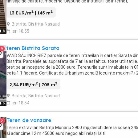
finisaje de calitate, moderne. Dispune de instalații de internet,
securitate, ...
2
2
13 EUR/m
| 145 m
Bistrita, Bistrita-Nasaud
8
ieri 18:55
teren Bistrita Sarata
19
VAND SAU INCHIRIEZ parcele de teren intravilan in cartier Sarata di
Bistrita. Parcelele au suprafata de 7 ari la asfalt cu toate utilitatile.
pret pe ar incepand de la 2000 euro. Terenurile sunt intabulate in CF
cota 1 1 fiecare. Certificat de Urbanism zona B locuinte maxim P+2
2
2
2,84 EUR/m
| 705 m
Bistrita, Bistrita-Nasaud
ieri 18:54
5
Teren de vanzare
2
Teren extravilan Bistrița Monariu 2900 mp,deschidere la sosea 24
si adâncime 12 m 45000 euro negociabil relații la tl