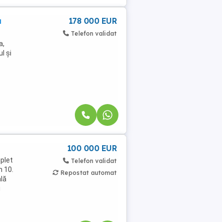
a
178 000 EUR
Telefon validat
a,
l și
100 000 EUR
plet
Telefon validat
n 10.
Repostat automat
ală
i