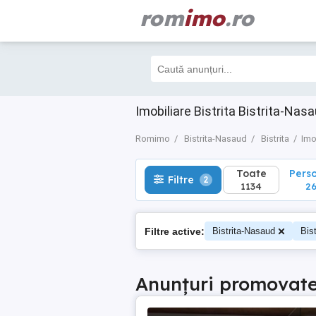
rom
imo
.ro
Toate
Perso
Filtre
2
1134
263
Imobiliare Bistrita Bistrita-Nas
Romimo
Bistrita-Nasaud
Bistrita
Imo
Toate
Pers
Filtre
2
1134
26
Filtre active:
Bistrita-Nasaud
Bist
Anunțuri promovat