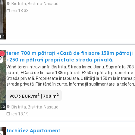
Bistrita, Bistrita-Nasaud
ieri 18:33
1
teren 708 m pătrați +Casă de finisare 138m pătrați
1
+250 m pătrați proprietate strada privată.
Vând teren intravilan în Bistrița. Strada Iancu Jianu. Suprafața 708
pătrați +Casă de finisare 138m pătrați +250 m pătrați proprietate
Strada privată. Proprietate intabulata. Utilități la 150 m la întrarea 
strada privată. Fântână în curte. Informații suplimentare la telefon.
Preț în euro usor ...
2
2
98,73 EUR/m
| 708 m
Bistrita, Bistrita-Nasaud
10
ieri 18:19
Inchiriez Apartament