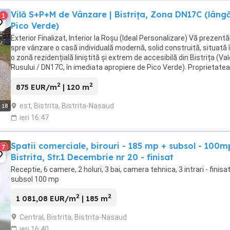
Vilă S+P+M de Vânzare | Bistrița, Zona DN17C (lâng
1
Pico Verde)
Exterior Finalizat, Interior la Roșu (Ideal Personalizare) Vă prezent
spre vânzare o casă individuală modernă, solid construită, situată î
o zonă rezidențială liniștită și extrem de accesibilă din Bistrița (Va
Rusului / DN17C, în imediata apropiere de Pico Verde). Proprietatea
este ideală pentru ...
2
2
875 EUR/m
| 120 m
est, Bistrita, Bistrita-Nasaud
18
ieri 16:47
Spatii comerciale, birouri - 185 mp + subsol - 100m
7
Bistrita, Str.1 Decembrie nr 20 - finisat
Receptie, 6 camere, 2 holuri, 3 bai, camera tehnica, 3 intrari - finisat
subsol 100 mp
2
2
1 081,08 EUR/m
| 185 m
Central, Bistrita, Bistrita-Nasaud
ieri 16:40