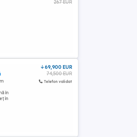
267 EUR
69,900 EUR
74,500 EUR
ă
 m
Telefon validat
nă în
eț în