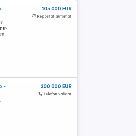
ă
105 000 EUR
Repostat automat
ăm
ntr-
lea
p -
200 000 EUR
Telefon validat
,