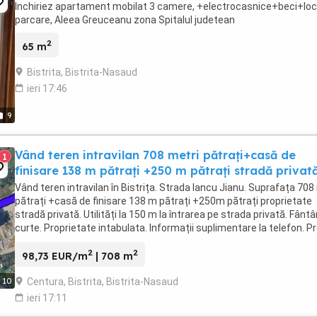
Inchiriez apartament mobilat 3 camere, +electrocasnice+beci+loc
parcare, Aleea Greuceanu zona Spitalul judetean
2
65 m
Bistrita, Bistrita-Nasaud
ieri 17:46
9
Vând teren intravilan 708 metri pătrați+casă de
1
finisare 138 m pătrați +250 m pătrați stradă privat
Vând teren intravilan în Bistrița. Strada Iancu Jianu. Suprafața 708
pătrați +casă de finisare 138 m pătrați +250m pătrați proprietate
stradă privată. Utilități la 150 m la întrarea pe strada privată. Fântâ
curte. Proprietate intabulata. Informații suplimentare la telefon. Pr
euro usor ...
2
2
98,73 EUR/m
| 708 m
Centura, Bistrita, Bistrita-Nasaud
10
ieri 17:11