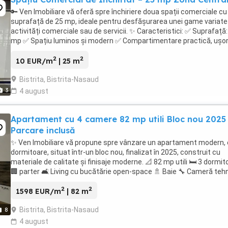
🔑 Ven Imobiliare vă oferă spre închiriere doua spații comerciale cu
suprafață de 25 mp, ideale pentru desfășurarea unei game variate
activități comerciale sau de servicii. ✨ Caracteristici: ✅ Suprafață:
mp ✅ Spațiu luminos și modern ✅ Compartimentare practică, ușor
amenajat după propriile ...
2
2
10 EUR/m
| 25 m
Bistrita, Bistrita-Nasaud
3
4 august
Apartament cu 4 camere 82 mp utili Bloc nou 2025
Parcare inclusă
✨ Ven Imobiliare vă propune spre vânzare un apartament modern, 
dormitoare, situat într-un bloc nou, finalizat în 2025, construit cu
materiale de calitate și finisaje moderne. 📐 82 mp utili 🛏️ 3 dormit
🏢 parter 🛋️ Living cu bucătărie open-space 🚿 Baie 🔧 Cameră teh
🌞 Balcon spațios ...
2
2
1598 EUR/m
| 82 m
Bistrita, Bistrita-Nasaud
8
4 august