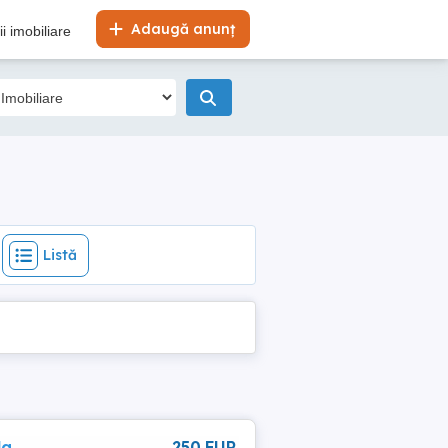
Listă
Adaugă anunț
i imobiliare
Listă
la
250 EUR