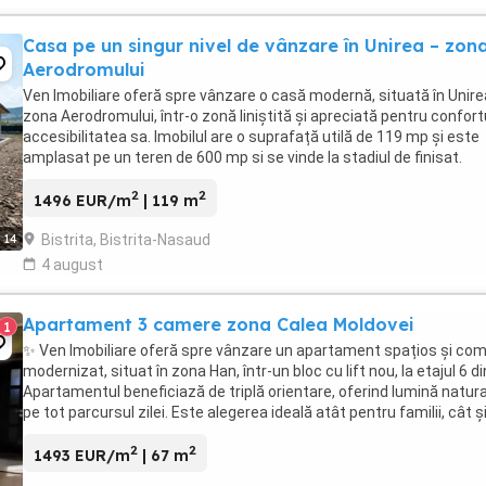
Casa pe un singur nivel de vânzare în Unirea – zon
Aerodromului
Ven Imobiliare oferă spre vânzare o casă modernă, situată în Unire
zona Aerodromului, într-o zonă liniștită și apreciată pentru confortu
accesibilitatea sa. Imobilul are o suprafață utilă de 119 mp și este
amplasat pe un teren de 600 mp si se vinde la stadiul de finisat.
Compartimentare: 3 ...
2
2
1496 EUR/m
| 119 m
Bistrita, Bistrita-Nasaud
14
4 august
Apartament 3 camere zona Calea Moldovei
1
✨ Ven Imobiliare oferă spre vânzare un apartament spațios și com
modernizat, situat în zona Han, într-un bloc cu lift nou, la etajul 6 di
Apartamentul beneficiază de triplă orientare, oferind lumină natur
pe tot parcursul zilei. Este alegerea ideală atât pentru familii, cât ș
pentru investiție. ...
2
2
1493 EUR/m
| 67 m