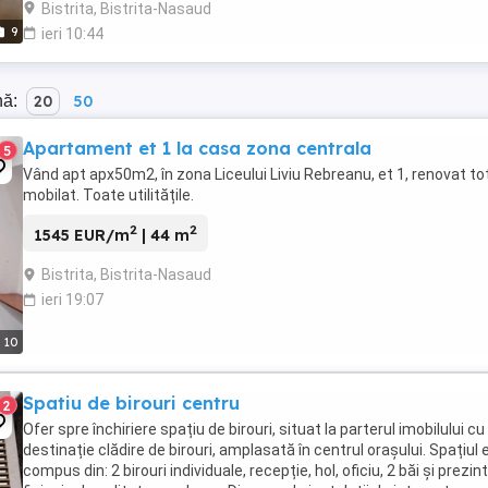
Bistrita, Bistrita-Nasaud
9
ieri 10:44
nă:
20
50
Apartament et 1 la casa zona centrala
5
Vând apt apx50m2, în zona Liceului Liviu Rebreanu, et 1, renovat tot
mobilat. Toate utilitățile.
2
2
1545 EUR/m
| 44 m
Bistrita, Bistrita-Nasaud
ieri 19:07
10
Spatiu de birouri centru
2
Ofer spre închiriere spațiu de birouri, situat la parterul imobilului cu
destinație clădire de birouri, amplasată în centrul orașului. Spațiul 
compus din: 2 birouri individuale, recepție, hol, oficiu, 2 băi și prezin