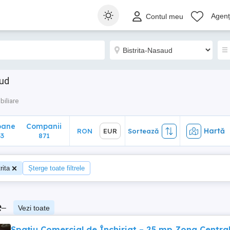
ane
Companii
Hartă
RON
EUR
Sortează
Agenți
Contul meu
871
aud
biliare
oane
Companii
Hartă
RON
EUR
Sortează
3
871
rita
Șterge toate filtrele
e
–
Vezi toate
Spațiu Comercial de Închiriat – 25 mp Zona Centra