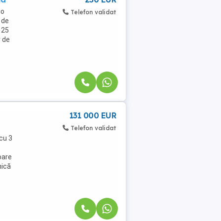
 o
Telefon validat
 de
 25
 de
131 000 EUR
Telefon validat
cu 3
oare
nică