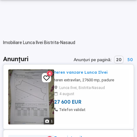
Imobiliare Lunca Ilvei Bistrita-Nasaud
Anunțuri
20
50
Anunțuri pe pagină:
teren vanzare Lunca Ilvei
4
teren extravilan, 27600 mp, padure
Lunca Ilvei, Bistrita-Nasaud
4 august
27 600 EUR
Telefon validat
1