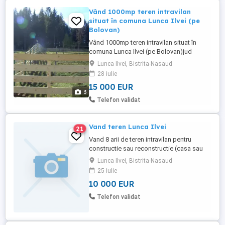
Vând 1000mp teren intravilan
situat în comuna Lunca Ilvei (pe
Bolovan)
Vând 1000mp teren intravilan situat în
comuna Lunca Ilvei (pe Bolovan)jud
Bistrița Năsăud la ca. 35 km de Vatra
Lunca Ilvei, Bistrita-Nasaud
Dornei .Terenul este situat lângă pădure
28 iulie
acesta fiind pretabil pt casa de locuit sau
15 000 EUR
pensiune,curentul electric este peste
3
strada . Terenul este intabulat. Preț 15.000
Telefon validat
euro negociabil
Vand teren Lunca Ilvei
21
Vand 8 arii de teren intravilan pentru
constructie sau reconstructie (casa sau
cabana), in localitatea Lunca Ilvei jud.
Lunca Ilvei, Bistrita-Nasaud
Bistrita Nasaud. Pe teren exista vechea
25 iulie
casa de vacanta care a suferit avarii in
10 000 EUR
urma unui incendiu, dotata cu toate
utilitatile : curent electric, apa, canalizare.
Telefon validat
Se poate reutiliza ...