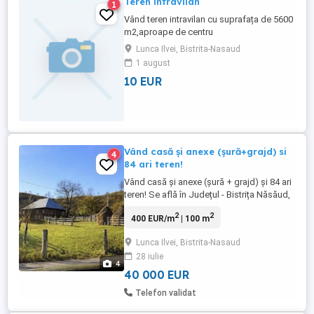
Teren intravilan
1
Vând teren intravilan cu suprafața de 5600
m2,aproape de centru
Lunca Ilvei, Bistrita-Nasaud
1 august
10 EUR
Vând casă și anexe (șură+grajd) si
4
84 ari teren!
Vând casă și anexe (șură + grajd) și 84 ari
teren! Se află în Județul - Bistrița Năsăud,
Lunca Ilvei. Zona retrasă și liniștită,
2
2
400 EUR/m
| 100 m
proprietatea beneficiază de acces facil,
cu asfalt până la poartă! Merită văzut! 0 7
Lunca Ilvei, Bistrita-Nasaud
cinci 7 6 șase 7 6 cinci 6 0 7 trei 0 șapte 3
28 iulie
2 trei 6 opt
4
40 000 EUR
Telefon validat