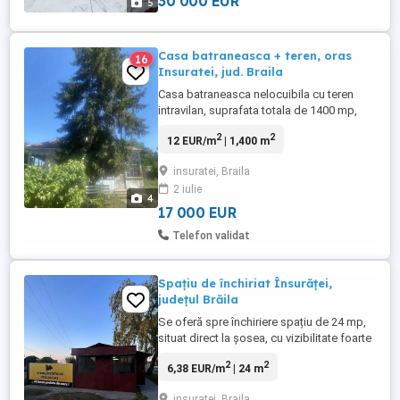
30 000 EUR
5
Casa batraneasca + teren, oras
16
Insuratei, jud. Braila
Casa batraneasca nelocuibila cu teren
intravilan, suprafata totala de 1400 mp,
situata pe str Unirii in orasul Insuratei, jud.
2
2
12 EUR/m
| 1,400 m
Braila, la 5 minute de centrul orasului. Casa
are iesire la drum asfaltat, are canalizare si
insuratei, Braila
este racordata la apa si energie electrica.
2 iulie
Casa batraneasca necesita lucrari majore
4
...
17 000 EUR
Telefon validat
Spațiu de închiriat Însurăței,
județul Brăila
Se oferă spre închiriere spațiu de 24 mp,
situat direct la șosea, cu vizibilitate foarte
bună și acces facil. Poziție stradală 24 mp
2
2
6,38 EUR/m
| 24 m
Posibilitate de extindere Disponibil
imediat
insuratei, Braila