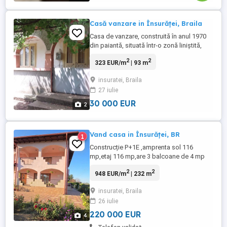
Casă vanzare in Însurăței, Braila
Casa de vanzare, construită în anul 1970
din paiantă, situată într-o zonă liniștită,
ideală pentru cei care își doresc o
2
2
323 EUR/m
| 93 m
gospodărie la țară . Caracteristici: Casă cu
5 camere și hol; Suprafață construită: 92
insuratei, Braila
mp; 3 anexe gospodărești, cu suprafață
27 iulie
construită totală de 99 mp; Teren în
suprafață de 2.350 ...
30 000 EUR
2
Vand casa in Însurăței, BR
1
Construcție P+1E ,amprenta sol 116
mp,etaj 116 mp,are 3 balcoane de 4 mp
fiecare,terasa de 23 mp ,iar deasupra un
2
2
948 EUR/m
| 232 m
alt balcon de 23mp.Parterul este compus
din dormitor,baie,bucatarie ,living si
insuratei, Braila
camera tehnica unde se afla centrala pe
26 iulie
lemne,iar etajul are 3
dormitoare,living,baie si un
220 000 EUR
4
dressing.Geamurile ...