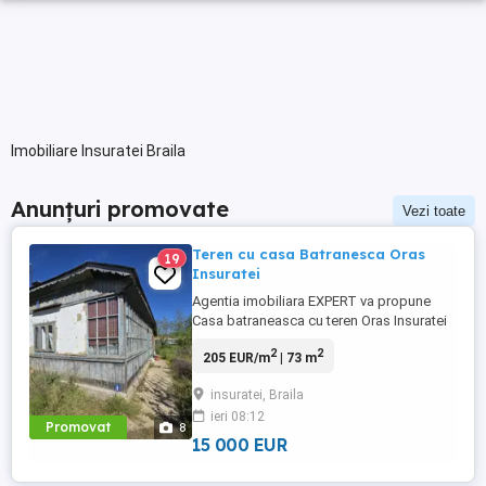
Imobiliare Insuratei Braila
Anunțuri promovate
Vezi toate
Teren cu casa Batranesca Oras
19
Insuratei
Agentia imobiliara EXPERT va propune
Casa batraneasca cu teren Oras Insuratei
suprafata teren 1097 mp, deschidere 22
2
2
205 EUR/m
| 73 m
ml, casa 73 mp Utilitati canalizare, apa si
curent Strada este pietruita, strada
insuratei, Braila
asfaltata la 50 ml Terenul este imprejmuit
ieri 08:12
cu gard ...
Promovat
8
15 000 EUR