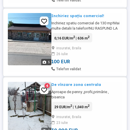
Telefon validat
Inchiriez spațiu comercial!
Inchiriez spatiu comercial de 130 mp!Mai
multe detalii la telefon!NU RASPUND LA
MESAJE!
2
2
0,16 EUR/m
| 636 m
insuratei, Braila
26 iulie
100 EUR
5
Telefon validat
De vînzare zona centrala
4
Aproape de penny ,profii,primărie ,
biserica
2
2
29 EUR/m
| 1,040 m
insuratei, Braila
23 iulie