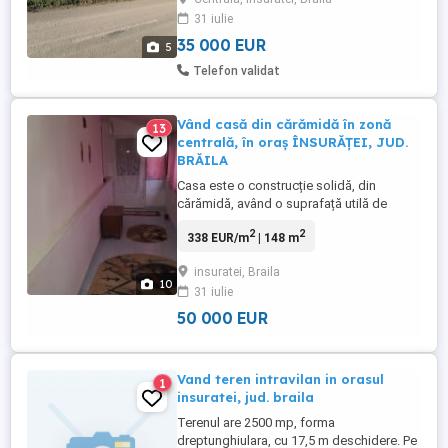
materiale construcții... ...
31 iulie
35 000 EUR
5
Telefon validat
Vând casă din cărămidă în zonă
13
centrală, în oraș ÎNSURĂȚEI, JUD.
BRĂILA
Casa este o construcție solidă, din
cărămidă, având o suprafață utilă de
148m2. Se află amplasată pe un teren cu
2
2
338 EUR/m
| 148 m
o suprafață totală de 1760 m2 pe care
sunt plantați pomi fructiferi (meri, pruni,
insuratei, Braila
vișini, corcoduși, smochini și nuci).
10
31 iulie
Acoperișul casei este din tablă iar podul
este izolat termic. -Nr. camere: ...
50 000 EUR
Vand teren intravilan in orasul
1
insuratei, jud. braila
Terenul are 2500 mp, forma
dreptunghiulara, cu 17,5 m deschidere. Pe