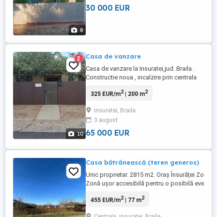
30 000 EUR
8
Casa de vanzare
2
Casa de vanzare la Insuratei,jud. Braila .
Constructie noua , incalzire prin centrala
pe lemne ,se vinde complet mobilata.
2
2
325 EUR/m
| 200 m
Pentru mai multe informatii tel:
insuratei, Braila
3 august
65 000 EUR
10
Casa bătrânească (teren generos)
Unic proprietar. 2815 m2. Oraș Însurăței Zonă ce
Zonă ușor accesibilă pentru o posibilă eventua
La doar 5 minute de mers pe jos de Centru,Lic
2
2
455 EUR/m
| 77 m
Primară,Primărie,Dispensar,Biserica,Stadion,P
Supermarket-uri(Penny Profi), Fast-fooduri,Dep
Centrala, insuratei, Braila