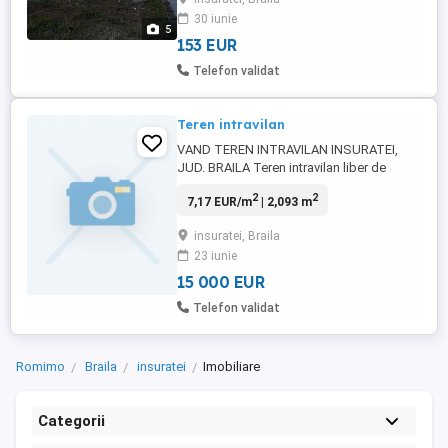
30 iunie
5
153 EUR
Telefon validat
Teren intravilan
VAND TEREN INTRAVILAN INSURATEI,
JUD. BRAILA Teren intravilan liber de
constructii, suprafata 2.093 mp, situat in
2
2
7,17 EUR/m
| 2,093 m
orasul Insuratei, judetul Braila. Teren liber,
constructia veche demolata Curent
insuratei, Braila
electric bransat, taxe platite la zi Acte
23 iunie
proiect existente Carte funciara si titlu de
proprietate Acces ...
15 000 EUR
Telefon validat
Romimo
Braila
insuratei
Imobiliare
Categorii