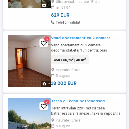
Ultracentral, insuratei, Braila
lemn de cireș lăcuite, suprafață
5
ieri 01:04
65m.p.plus balcoanele, o baie,
apartamentul are vedere în ambele părți ...
629 EUR
Telefon validat
Vand apartament cu 2 camere.
3
Vand apartament cu 2 camere
decomandat,etaj 1 ,in centru, oras
Insuratei .Cu o investitie minima se poate
2
2
450 EUR/m
| 40 m
locui imediat. Pentru mai multe detalii la
telefon sau mesaj pe site si veti fi
insuratei, Braila
contactati.
5 august
18 000 EUR
9
Teren cu casa batraneasca
2
Teren intravilan 2291 m3 cu casa
batraneasca si 3 anexe ...taxe si impozit la
zi ...apa si curent ( utilitati) ..
insuratei, Braila
5 august