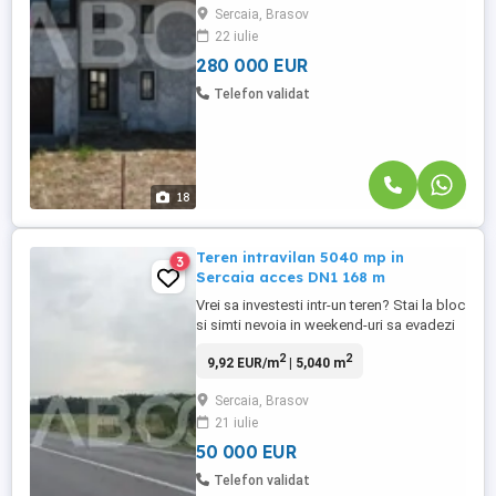
Sercaia, Brasov
mai mult loc, mai mult confort și
22 iulie
posibilitatea de a o transforma exact asa
cum isi imagineaza. ...
280 000 EUR
Telefon validat
18
Teren intravilan 5040 mp in
3
Sercaia acces DN1 168 m
Vrei sa investesti intr-un teren? Stai la bloc
si simti nevoia in weekend-uri sa evadezi
intr-o zona mult mai linistita? TABOO
2
2
9,92 EUR/m
| 5,040 m
Imobiliare iti propune acest teren de
vanzare la intrare in Sercaia cu acces la
Sercaia, Brasov
DN1; Daca doresti sa construiesti si sa ai
21 iulie
si spatiu pentru gradina mult visata, acest
teren ...
50 000 EUR
Telefon validat