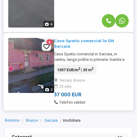
4
Casa Spatiu comercial la DN
6
Sercaia
Casa Spatiu comercial in Sercaia, in
centru, langa politie si primarie. Inainte a
functionat ca bar. 2 camere, 35 mp, la
2
2
1057 EUR/m
| 35 m
drumul national. Curte 100 mp cu mese.
Cladirea din dreapta portii. Detalii la
Sercaia, Brasov
0_7_2_8_8_7_7_1_2_2 Negociabil.
20 iulie
2
37 000 EUR
Telefon validat
Romimo
Brasov
Sercaia
Imobiliare