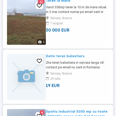
Teren la mare
12
Vand 350mp teren la 10 m de mare situat
in 2 mai contact numai pe email sant in
germania
Sercaia, Brasov
7 august
30 000 EUR
1
Detin teren balastiers
2ha teren balastiera in sercaia langa olt
contact pe email nu sant in Romania
Sercaia, Brasov
29 iulie
19 EUR
Spatiu industrial 5030 mp cu toate
4