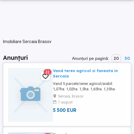
Imobiliare Sercaia Brasov
Anunțuri
20
50
Anunțuri pe pagină:
Vand teren agricol si faneata in
22
Sercaia
Vand 5 parcele teren agricol/arabil.
1,07ha. 1,02ha. 1,5ha. 1,65ha. 1,35ha.
Loturile nu sunt alaturate. Vand si 1,83ha
Sercaia, Brasov
faneata. Toate loturile sunt intabulate si se
7 august
afla pe raza comunei Sercaia. Pret 0,55mp
5 500 EUR