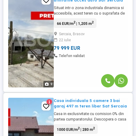
utilitatile acces auto Sat Sercaia
Situat intr-o zona industriala dinamica si
accesibila, acest teren cu o suprafata de
5030mp ofera un cadru ideal pentru
2
2
66 EUR/m
| 1,205 m
dezvoltarea diverselor operatiuni
industriale. Proprietatea este inconjurata
Sercaia, Brasov
de facilitati de transport si logistica,
22 iulie
facilitand astfel fluxul eficient de marfuri si
materiale. Terenul ...
79 999 EUR
Telefon validat
9
Casa individuala 5 camere 3 bai
1
garaj 497 m teren liber Sat Sercaia
Casa in exclusivitate cu comision 0% din
partea cumparatorului. Descopera o casa
in care spatiul devine libertate pentru
2
2
1000 EUR/m
| 280 m
întreaga familie. O locuinta individuala din
Sercaia, gandita pentru cei care isi doresc