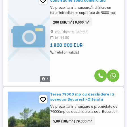
constructie zona comerciala
Va prezentam la vanzare/inchiriere un
teren intravilan, in suprafata de 9000 mp,
situat in orasul Oltenita, ideal pentru zona
2
2
200 EUR/m
| 9,000 m
comerciala, supermarket, etc. Terenul are
deschidere de d=122 ml la bulevard
est, Oltenita, Calarasi
principal, in apropiere de Gara, Autogara
ieri 16:50
si Lidl. Zona de blocuri. Utilitatile: energia
electrica, ...
1 800 000 EUR
Telefon validat
4
Teren 79000 mp cu deschidere la
soseaua Bucuresti-Oltenita
Va prezentam la vanzare o proprietate de
79000mp cu deschidere la sos. Bucuresti-
Oltenita. Proprietatea este compusa din
2
2
5,89 EUR/m
| 79,000 m
teren intravilan in suprafata de 4000mp,
padure 50000mp si teren agricol impadurit