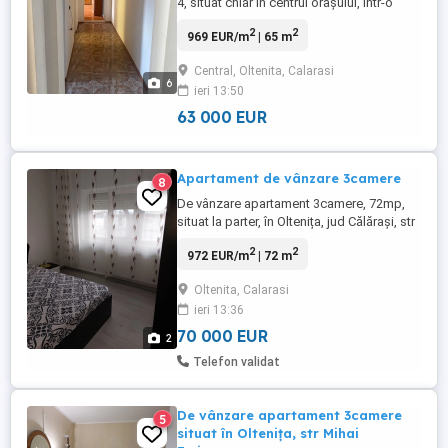
4, situat chiar în centrul orașului, într-o
zonă curată și liniștită, cu vecini linistiti si
2
2
969 EUR/m
| 65 m
civilizați. Locuință foarte spațioasă, cu
bucătărie mare, perfectă pentru o familie
Central, Oltenita, Calarasi
tânără sau pentru cine vrea confort și
6
ieri 13:50
acces rapid la tot. AVANTAJE: Toate
actele ...
63 000 EUR
Apartament de vânzare 3camere
8
De vânzare apartament 3camere, 72mp,
situat la parter, în Oltenița, jud Călărași, str
Mihai Eminescu. Curat,izolat termic
2
2
972 EUR/m
| 72 m
exterior, îmbunătățiri: gresie, faianță,
parchet, uși și ferestre termopan, obloane
Oltenita, Calarasi
exterior, ușă metalică la intrare, centrală
ieri 13:36
termică, bucătărie spațioasă, baie plus wc
de serviciu, ...
70 000 EUR
2
Telefon validat
De vânzare apartament 3camere
5
situat în Oltenița, str Mihai