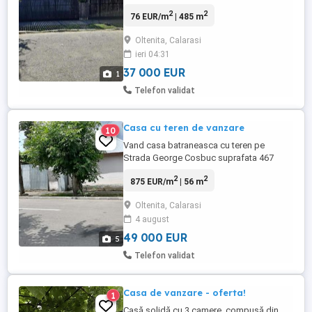
2
2
76 EUR/m
| 485 m
Oltenita, Calarasi
ieri 04:31
37 000 EUR
1
Telefon validat
Casa cu teren de vanzare
10
Vand casa batraneasca cu teren pe
Strada George Cosbuc suprafata 467
metri pătrați. Apa curenta, canalizare, gaze
2
2
875 EUR/m
| 56 m
pe strada. Zona linistita, magazin mixt in
apropiere, Liceul Industrial la 200 m. Nu se
Oltenita, Calarasi
accepta schimburi. Mai multe informatii la
4 august
telefon
49 000 EUR
5
Telefon validat
Casa de vanzare - oferta!
1
Casă solidă cu 3 camere, compusă din