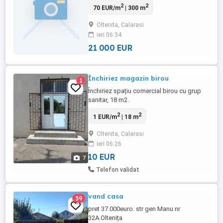
2
2
70 EUR/m
| 300 m
Oltenita, Calarasi
ieri 06:34
21 000 EUR
Închiriez magazin birou
1
Închiriez spațiu comercial birou cu grup
sanitar, 18 m2.
2
2
1 EUR/m
| 18 m
Oltenita, Calarasi
ieri 06:26
10 EUR
7
Telefon validat
vand casa
39
pret 37.000euro. str gen Manu nr
32A.Oltenița