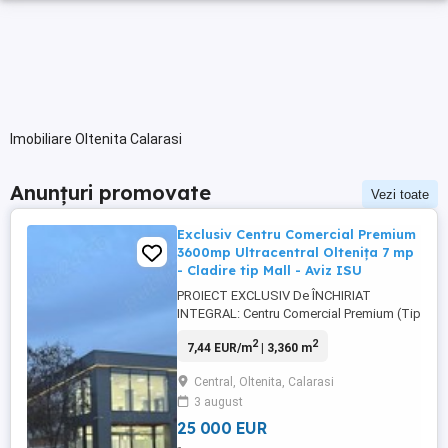
Imobiliare Oltenita Calarasi
Anunțuri promovate
Vezi toate
Exclusiv Centru Comercial Premium
3600mp Ultracentral Oltenița 7 mp
- Cladire tip Mall - Aviz ISU
PROIECT EXCLUSIV De ÎNCHIRIAT
INTEGRAL: Centru Comercial Premium (Tip
Mall) 3600mp REAL Ultracentral Oltenița -
2
2
7,44 EUR/m
| 3,360 m
OPORTUNITATE UNICĂ - Proprietate
imobiliară definită prin unicitate structurală
Central, Oltenita, Calarasi
Se oferă spre închiriere întreaga clădire
3 august
comercială (monobloc), cea mai mare,
modernă și luxoasă din Oltenița. Singurul
25 000 EUR
...