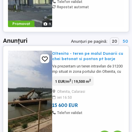
Telefon validat
Repostat automat
Promovat
9
Anunțuri
20
50
Anunțuri pe pagină:
Oltenita - teren pe malul Dunarii cu
chei betonat si ponton pt barje
Va prezentam un teren intravilan de 31200
mp situat in zona portului din Oltenita, cu
cheu betonat pe o lungime de 130 m.
2
2
1 EUR/m
| 19,500 m
Suprafata betonata si pietruita 19500 mp.
Exista ponton si permite incarcarea
Oltenita, Calarasi
barjelor. Acces TIR si masini de tonaj
ieri 16:50
mare. Terenul dispune de apa potabila,
fosa septica, curent electric, ...
15 600 EUR
Telefon validat