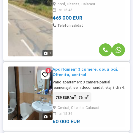
nord, Oltenita, Calarasi
25000 mp. Curentul electric este pana
ieri 16:45
langa terenul intravilan. Apa, canalizare si
gaze la aproximativ ...
465 000 EUR
Telefon validat
1
Apartament 3 camere, doua bai,
5
Oltenita, central
Vand apartament 3 camere partial
reamenajat, semidecomandat, etaj 3 din 4,
centrala termica, 2 bai, geamuri termopan,
2
2
789 EUR/m
| 76 m
balcon inchis cu termopan, vedere pe
doua laturi, aer conditionat, instalatie
Central, Oltenita, Calarasi
termica schimbata. Strada Alexandru
ieri 15:36
Iliescu nr. 19, in apropiere de parc.
7
60 000 EUR