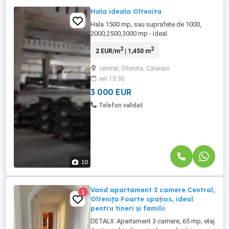
Hala ideala Oltenita
Hala 1500 mp, sau suprafete de 1000,
2000,2500,3000 mp - ideal
productie,depozitare ,curent trifazic
2
2
2 EUR/m
| 1,450 m
putere uriasa 4 MW, acces TIR, platforma
betonata uriasa, ideal productie -
central, Oltenita, Calarasi
depozitare, usa acces mare.
ieri 15:30
3 000 EUR
Telefon validat
10
Vand apartament 3 camere Central,
1
Oltenița Foarte spațios, ideal
pentru tineri și familii
DETALII: Apartament 3 camere, 65 mp, etaj