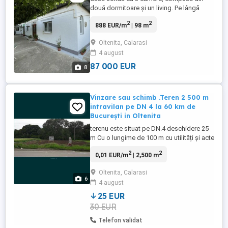
două dormitoare și un living. Pe lângă
acestea, casa mai are 2 bucătării - una
2
2
888 EUR/m
| 98 m
dintre acestea se poate transforma cu
ușurință într-un dormitor, ca a 4-a cameră;
Oltenita, Calarasi
cea de-a doua bucătărie este construită
4 august
lângă casă (recent, 2020). Există și baie și
o cămară de alimente, ...
87 000 EUR
8
Vinzare sau schimb .Teren 2 500 m
intravilan pe DN 4 la 60 km de
București in Oltenita
terenu este situat pe DN.4 deschidere 25
m Cu o lungime de 100 m cu utilități și acte
la zi intravilan Schimb cu teren ,...
2
2
0,01 EUR/m
| 2,500 m
apartament Sau închiriere Dacă nu
răspund lăsați mes. și revin eu cu telefon
Oltenita, Calarasi
Mulțumesc
6
4 august
25 EUR
30 EUR
Telefon validat