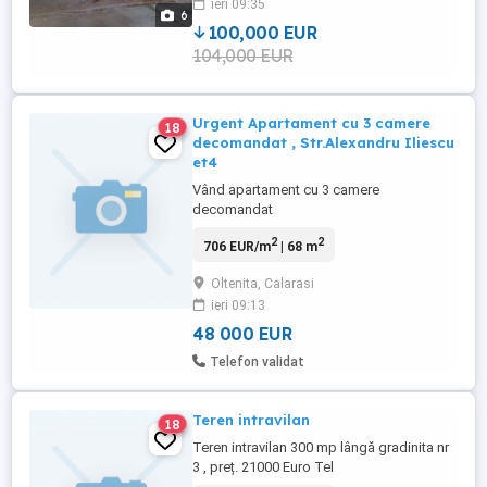
ieri 09:35
tabla zincata si cuprinde 4 camere,
6
bucatarie, baie, ...
100,000 EUR
104,000 EUR
Urgent Apartament cu 3 camere
18
decomandat , Str.Alexandru Iliescu
et4
Vând apartament cu 3 camere
decomandat
2
2
706 EUR/m
| 68 m
Oltenita, Calarasi
ieri 09:13
48 000 EUR
Telefon validat
Teren intravilan
18
Teren intravilan 300 mp lângă gradinita nr
3 , preț. 21000 Euro Tel