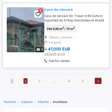
Casa de vânzare
9
Casa de vânzare Str. Traian nr.85 Curte in
suprafață de 415mp Deschidere la stradă
9.59m Casa are suprafața de 78.8mp,
2
2
596 EUR/m
| 79 m
construita din cărămidă, fiind formată din
3 camere și 2 holuri, acoperiș din tablă
Oltenita, Calarasi
Bucătărie, grup sanitar și magazie în
4 august
anexă Este racordata la utilități Preț 63.000
EURO Contact ...
47,000 EUR
5
63,000 EUR
Telefon validat
›
‹
1
2
…
4
5
Romimo
Calarasi
Oltenita
Imobiliare