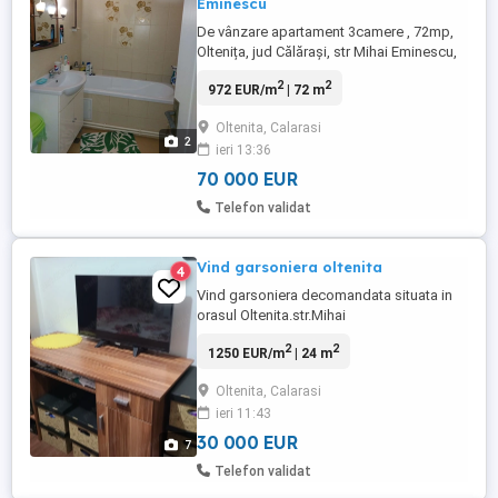
Eminescu
De vânzare apartament 3camere , 72mp,
Oltenița, jud Călărași, str Mihai Eminescu,
parter. Renovat, centrală termica, uși,
2
2
972 EUR/m
| 72 m
ferestre termopan, obloane exterior,
gresie, faianță, parchet. Bucătărie
Oltenita, Calarasi
spațioasă, baie +wc de serviciu. Se
2
ieri 13:36
accepta si prin programul "Prima
casă"Alte detalii la nr de tel
70 000 EUR
Telefon validat
Vind garsoniera oltenita
4
Vind garsoniera decomandata situata in
orasul Oltenita.str.Mihai
Eminescu.nr.20..sc.b..et.1..ap.13.judetul
2
2
1250 EUR/m
| 24 m
Calarasi.Este mobilata si utilata ..si se
vinde exact ca si in foto..cu izolatie
Oltenita, Calarasi
exterioara si centrala termica..plus
ieri 11:43
asigurare si are conditionat..Se situeaza la
5minute de Lidl..are ca si suprafata ...
30 000 EUR
7
Telefon validat