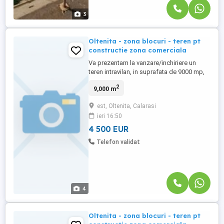
3
Oltenita - zona blocuri - teren pt
constructie zona comerciala
Va prezentam la vanzare/inchiriere un
teren intravilan, in suprafata de 9000 mp,
situat in orasul Oltenita, ideal pentru zona
2
9,000 m
comerciala, supermarket, etc. Terenul are
deschidere de d=122 ml la bulevard
est, Oltenita, Calarasi
principal, in apropiere de Gara, Autogara
ieri 16:50
si Lidl. Zona de blocuri. Utilitatile: energia
electrica, ...
4 500 EUR
Telefon validat
4
Oltenita - zona blocuri - teren pt