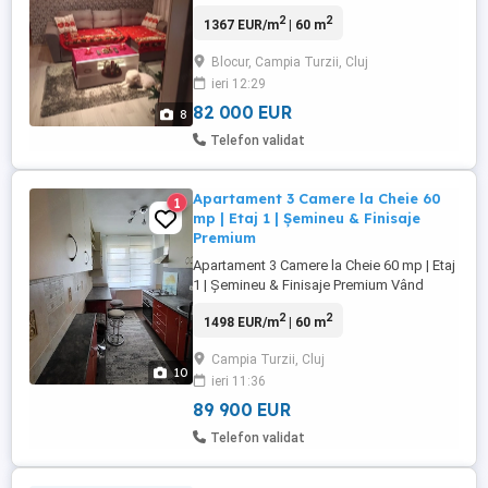
jud. Cluj.
2
2
1367 EUR/m
| 60 m
Blocur, Campia Turzii, Cluj
ieri 12:29
82 000 EUR
8
Telefon validat
Apartament 3 Camere la Cheie 60
1
mp | Etaj 1 | Șemineu & Finisaje
Premium
Apartament 3 Camere la Cheie 60 mp | Etaj
1 | Șemineu & Finisaje Premium Vând
apartament situat la etajul 1, al unui bloc
2
2
1498 EUR/m
| 60 m
intim de doar 3 etaje (o singură scară),
semidecomandat, cu o suprafață utilă de
Campia Turzii, Cluj
60 mp. Locuința este ideală pentru o
10
ieri 11:36
familie sau pentru investiție, fiind situată
într-o zonă ...
89 900 EUR
Telefon validat