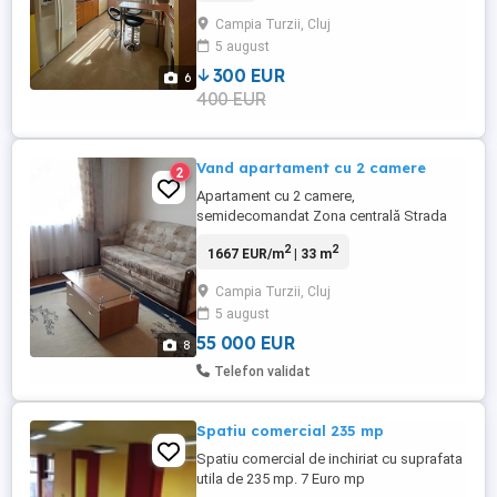
inchise. Ap. dispune de centrala termica,
Campia Turzii, Cluj
aer conditionat, complet mobilat si utilat
5 august
300 EUR
6
400 EUR
Vand apartament cu 2 camere
2
Apartament cu 2 camere,
semidecomandat Zona centrală Strada
Nouă, Nr. 3, Etaj 3 aproape de școală,
2
2
1667 EUR/m
| 33 m
grădiniță, magazine Suprafață utilă: 33 mp
Centrală termică, geamuri termopan Zonă
Campia Turzii, Cluj
liniștită, cu spații verzi Apartamentul se
5 august
află într-un bloc curat și liniștit Se vinde cu
tot ce este in el. Detalii ...
55 000 EUR
8
Telefon validat
Spatiu comercial 235 mp
Spatiu comercial de inchiriat cu suprafata
utila de 235 mp. 7 Euro mp