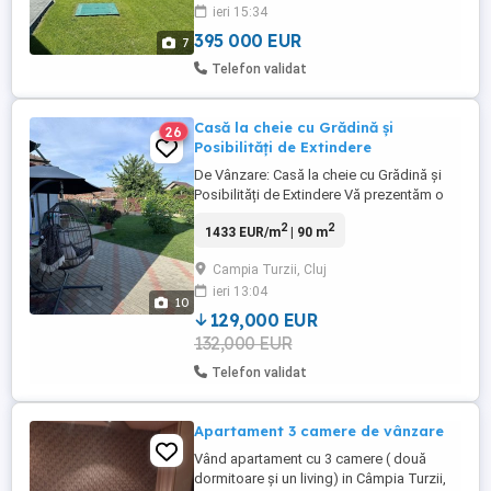
ieri 15:34
395 000 EUR
7
Telefon validat
Casă la cheie cu Grădină și
26
Posibilități de Extindere
De Vânzare: Casă la cheie cu Grădină și
Posibilități de Extindere Vă prezentăm o
locuință deosebită, cu un farmec aparte.
2
2
1433 EUR/m
| 90 m
Casa se remarcă prin designul său
funcțional și grădinile frumos amenajate.
Campia Turzii, Cluj
Descrierea Proprietății : Hol spațios, care
ieri 13:04
oferă acces facil către zonele casei. Baie
10
finisată ...
129,000 EUR
132,000 EUR
Telefon validat
Apartament 3 camere de vânzare
Vând apartament cu 3 camere ( două
dormitoare și un living) in Câmpia Turzii,