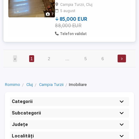
suprafata utila de 65 mp,compartimentat
Campia Turzii, Cluj
astfel: -3 camere -1 bucătărie -1 baie -1
5 august
balcon închis cu geamuri termopan -2
7
holuri. Apartamentul este ...
85,000 EUR
88,000 EUR
Telefon validat
›
‹
1
2
…
5
6
Romimo
Cluj
Campia Turzii
Imobiliare
Categorii
Subcategorii
Județe
Localități