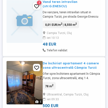
Vand teren intravilan
7
(str.G.ENESCU)
De vanzare, teren intravilan situat in
Campia Turzii, pe strada George Enescu
FN, in suprafață totală de 8550 mp, (1950
2
2
0,01 EUR/m
| 8,550 m
mp + 6600 mp, unul in continuarea
celuilalt, terenurile fiind despărțite de
Campia Turzii, Cluj
strada George Enescu, in stânga străzii
ieri 10:13
1950 mp și in dreapta străzii 6600 mp),
front la strada de 15 m si ...
48 EUR
Telefon validat
De închiriat apartament 4 camere
zona ultracentrală Câmpia Turzii
Ofer spre închiriere apartament în Câmpia
Turzii, zona ultracentrală, etaj 1 4.
Apartamentul dispune de 4 camere, 2 băi
2
78 m
și 2 balcoane inchise. Apartamentul se
afla pe str. Laminoriștilor. Zonă foarte
Ultracentral, Campia Turzii, Cluj
liniștită. în apropierea imobilului se
ieri 09:33
găsesc numeroase magazine, farmacii,
5
școală generală Avram ...
500 EUR