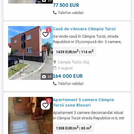
10
de parcare. Este izolat ...
77 500 EUR
Telefon validat
Casă de vânzare Câmpia Turzii
2
Se vinde casă în Câmpia Turzii, strada
Republicii nr 29,compusă din: 3 camere,
verandă cu intrare separată din terasă,
2
2
1439 EUR/m
| 114 m
bucătărie spațioasă, baie ,hol,cămară cu
pivniță, bucătărie de vară, suprafață totală
Campia Turzii, Cluj
teren și casă 335 mp. Exista în curte
5 august
fântână, și grădină de zarzavaturi, pomi
fructiferi.Casa ...
164 000 EUR
10
Telefon validat
Apartament 3 camere Câmpia
1
Turzii zona Blocuri
Apartament 3 camere decomandat situat
in Câmpia Turzii strada Republicii nr.6, intr
o zona linistita,in apropiere de
2
2
1308 EUR/m
| 65 m
magazine,scoala,piata,parc. Dispune de o