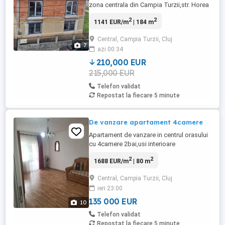
zona centrala din Campia Turzii,str. Horea
nr.10. Casa are o suprafata 184 mp, plus
2
2
1141 EUR/m
| 184 m
garaj si o terasa de vara . Este dispusa pe
2 niveluri si este, compartimentata astfel:
Central, Campia Turzii, Cluj
Parter: living + bucatarie open space, baie,
7
azi 00:34
camera tehnica si un dormitor.
Garaj,terasa ...
210,000 EUR
215,000 EUR
Telefon validat
Repostat la fiecare 5 minute
De vanzare apartament 4camere
Apartament de vanzare in centrul orasului
cu 4camere 2bai,usi interioare
termopan,centrala termica noua ,bucatarie
2
2
1688 EUR/m
| 80 m
mobilata
,tapet,parchet,gresie,faianta,suprafata
Central, Campia Turzii, Cluj
80mp+2 balcoane situat pe strada Baii
ieri 23:00
etaj 3.Apartamentul dispune de beci,garaj
si loc de parcare.
135 000 EUR
10
Telefon validat
Repostat la fiecare 5 minute