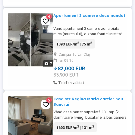
Apartament 3 camere decomandat
4
!
Vand apartament 3 camere zona piata
mica (muresului), o zona foarte linistita!
Apartamentul este format din: -
2
2
1093 EUR/m
| 75 m
bucatarie+debara(camara) -living -doua
dormitoare -doua balcoane -doua
Campia Turzii, Cluj
băi(baia mica fiind folosita pe post de
ieri 09:10
depozit) - +înca o debara Apartamentul
7
beneficiaza de urmatoarele: -izolație
82,000 EUR
termica ...
83,900 EUR
Telefon validat
Casa str Regina Maria cartier nou
5
Sancrai
Vând casa parter suprafață 131 mp (2
dormitoare, living, bucătărie, 2 bai, camera
tehnica, terasa neacoperita, beci sub
2
2
1603 EUR/m
| 131 m
terasa). Construcția este din ytong clasa
A, ziduri exterioare 40cm (nu necesita