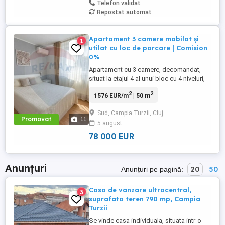
Telefon validat
Repostat automat
Apartament 3 camere mobilat și
1
utilat cu loc de parcare | Comision
0%
Apartament cu 3 camere, decomandat,
situat la etajul 4 al unui bloc cu 4 niveluri,
construit în 1979, pe strada Gheorghe
2
2
1576 EUR/m
| 50 m
Baritiu, nr. 30, bl. L3, scara B. Proprietatea
are o suprafață utilă de 49,5 mp, balcon
Sud, Campia Turzii, Cluj
de 1,65 mp și se vinde complet mobilată
Promovat
11
5 august
și utilată, fiind potrivită atât pentru locuit,
cât ...
78 000 EUR
Anunțuri
20
50
Anunțuri pe pagină:
Casa de vanzare ultracentral,
3
suprafata teren 790 mp, Campia
Turzii
Se vinde casa individuala, situata intr-o