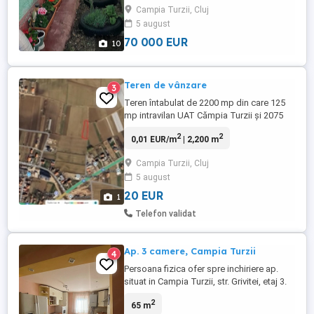
Campia Turzii, Cluj
termopan, usi interioare noi, faianta,
5 august
gresie in baie si bucatarie, parchet laminat
in camere. Incalzirea se face ...
70 000 EUR
10
Teren de vânzare
3
Teren întabulat de 2200 mp din care 125
mp intravilan UAT Cămpia Turzii și 2075
mp extravilan UAT Viișoara. Adresa Str.
2
2
0,01 EUR/m
| 2,200 m
George Cosbuc fără număr . Prețul este 20
Euro mp.
Campia Turzii, Cluj
5 august
20 EUR
1
Telefon validat
Ap. 3 camere, Campia Turzii
4
Persoana fizica ofer spre inchiriere ap.
situat in Campia Turzii, str. Grivitei, etaj 3.
Ap. este compus din bucatarie, living, 2
2
65 m
dormitoare, baie cu geam, 2 balcoane