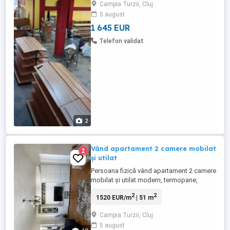
Campia Turzii, Cluj
5 august
1 645 EUR
Telefon validat
2
Vând apartament 2 camere mobilat
2
și utilat
Persoana fizică vând apartament 2 camere
mobilat și utilat modern, termopane,
centrală proprie, suprafață 51 mp, format
2
2
1520 EUR/m
| 51 m
din bucătărie, living, dormitor, 2 holuri,
dressing, baie și balcon închis.
Campia Turzii, Cluj
Apartamentul se află pe strada Republicii,
5 august
etaj 4 în Câmpia Turzii și dispune de loc