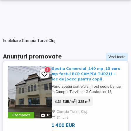
Imobiliare Campia Turzii Cluj
Anunțuri promovate
Vezi toate
Spatiu Comercial ,140 mp ,10 euro
2
mp fostul BCR CAMPIA TURZII +
loc de joaca pentru copii .
Vand spatiu comercial , fost sediu bancar,
in Campia Turzii, str G Cosbuc nr 13,
310mp utili (170 +140), 430000 euro
2
2
4,31 EUR/m
| 325 m
.Cladirea are 200 mp amprenta parter, o
pivnita de 17 mp si un pod superb cu
Campia Turzii, Cluj
potential de mansardare de 160 mp care
Promovat
10
31 iulie
ar putea fi transformat intr-un apartament
deosebit , de aprox ...
1 400 EUR