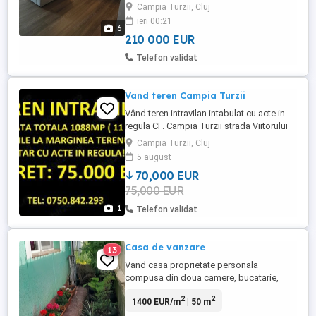
Campia Turzii, Cluj
termoizolatie), ziduri de compartimentare
ieri 00:21
de 25cm, încălzire în pardoseala, gresie
6
italiana cal I pe ...
210 000 EUR
Telefon validat
Vand teren Campia Turzii
Vând teren intravilan intabulat cu acte in
regula CF. Campia Turzii strada Viitorului
numarul 26 (Cartierul nou). Toate utilitățile
Campia Turzii, Cluj
la marginea terenului (Gaz . Curent . Apa).
5 august
Terenul este intabulat cu acte in regula!
70,000 EUR
Suprafata fiind de 1088 metri patrati Front
75,000 EUR
la strada 12.5 metri Pret 70.000 Euro ...
1
Telefon validat
Casa de vanzare
13
Vand casa proprietate personala
compusa din doua camere, bucatarie,
baie, pivnita si camara (in exterior).
2
2
1400 EUR/m
| 50 m
Suprafata totala 142 mp din care locuinta
59 mp. Dispune de geamuri si usa intrare