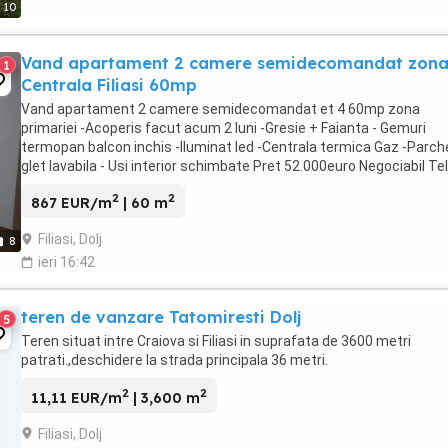
10
Vand apartament 2 camere semidecomandat zon
1
Centrala Filiasi 60mp
Vand apartament 2 camere semidecomandat et 4 60mp zona
primariei -Acoperis facut acum 2 luni -Gresie + Faianta - Gemuri
termopan balcon inchis -Iluminat led -Centrala termica Gaz -Parch
glet lavabila - Usi interior schimbate Pret 52.000euro Negociabil Te
2
2
867 EUR/m
| 60 m
Filiasi, Dolj
8
ieri 16:42
teren de vanzare Tatomiresti Dolj
5
Teren situat intre Craiova si Filiasi in suprafata de 3600 metri
patrati.,deschidere la strada principala 36 metri.
2
2
11,11 EUR/m
| 3,600 m
Filiasi, Dolj