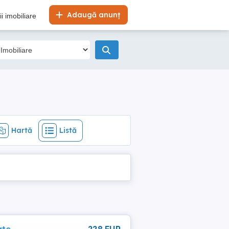
Hartă
Listă
Adaugă anunț
i imobiliare
Hartă
Listă