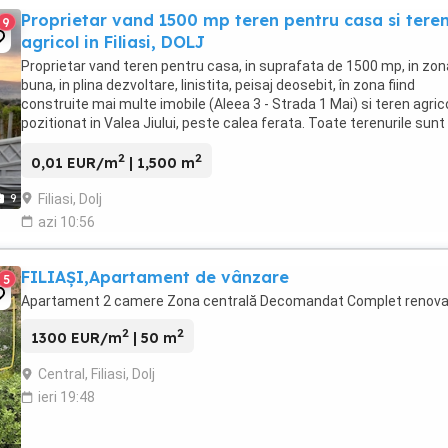
Proprietar vand 1500 mp teren pentru casa si tere
9
agricol in Filiasi, DOLJ
Proprietar vand teren pentru casa, in suprafata de 1500 mp, in zon
buna, in plina dezvoltare, linistita, peisaj deosebit, în zona fiind
construite mai multe imobile (Aleea 3 - Strada 1 Mai) si teren agrico
pozitionat in Valea Jiului, peste calea ferata. Toate terenurile sunt 
orasul Filiasi, jud. ...
2
2
0,01 EUR/m
| 1,500 m
Filiasi, Dolj
9
azi 10:56
FILIAȘI,Apartament de vânzare
5
Apartament 2 camere Zona centrală Decomandat Complet renova
2
2
1300 EUR/m
| 50 m
Central, Filiasi, Dolj
ieri 19:48