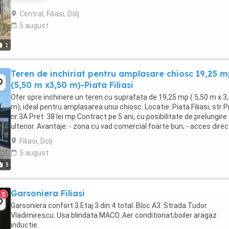
Central, Filiasi, Dolj
5 august
1
Teren de inchiriat pentru amplasare chiosc 19,25 
(5,50 m x3,50 m)-Piata Filiasi
Ofer spre inchiriere un teren cu suprafata de 19,25 mp ( 5,50 m x 3
m), ideal pentru amplasarea unui chiosc. Locatie: Piata Filiasi, str Pi
nr 3A Pret: 38 lei mp Contract pe 5 ani, cu posibilitate de prelungire
ulterior. Avantaje: - zona cu vad comercial foarte bun; - acces direc
piata ...
Filiasi, Dolj
5 august
3
Garsoniera Filiasi
3
Garsoniera confort 3.Etaj 3 din 4 total..Bloc A3. Strada Tudor
Vladimirescu. Usa blindata MACO..Aer conditionat,boiler aragaz
inductie.