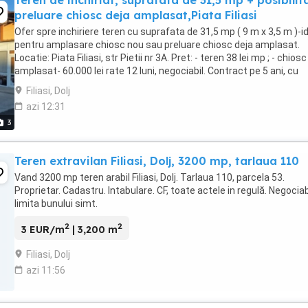
Teren de inchiriat, suprafata de 31,5 mp + posibilit
preluare chiosc deja amplasat,Piata Filiasi
Ofer spre inchiriere teren cu suprafata de 31,5 mp ( 9 m x 3,5 m )-i
pentru amplasare chiosc nou sau preluare chiosc deja amplasat.
Locatie: Piata Filiasi, str Pietii nr 3A. Pret: - teren 38 lei mp ; - chiosc
amplasat- 60.000 lei rate 12 luni, negociabil. Contract pe 5 ani, cu
posibilitate ...
Filiasi, Dolj
azi 12:31
3
Teren extravilan Filiasi, Dolj, 3200 mp, tarlaua 110
Vand 3200 mp teren arabil Filiasi, Dolj. Tarlaua 110, parcela 53.
Proprietar. Cadastru. Intabulare. CF, toate actele in regulă. Negociabi
limita bunului simt.
2
2
3 EUR/m
| 3,200 m
Filiasi, Dolj
azi 11:56