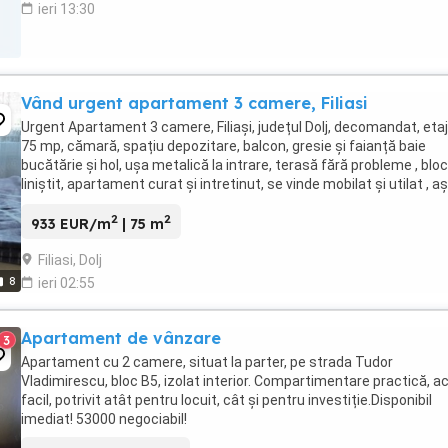
ieri 13:30
Vând urgent apartament 3 camere, Filiasi
Urgent Apartament 3 camere, Filiași, județul Dolj, decomandat, etaj
75 mp, cămară, spațiu depozitare, balcon, gresie și faianță baie
bucătărie și hol, ușa metalică la intrare, terasă fără probleme , bloc
liniștit, apartament curat și intretinut, se vinde mobilat și utilat , a
cum este el, centrala Termică ...
2
2
933 EUR/m
| 75 m
Filiasi, Dolj
8
ieri 02:55
Apartament de vânzare
3
Apartament cu 2 camere, situat la parter, pe strada Tudor
Vladimirescu, bloc B5, izolat interior. Compartimentare practică, a
facil, potrivit atât pentru locuit, cât și pentru investiție.Disponibil
imediat! 53000 negociabil!