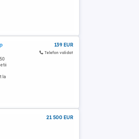
mp
139 EUR
Telefon validat
,50
etii
t la
21 500 EUR