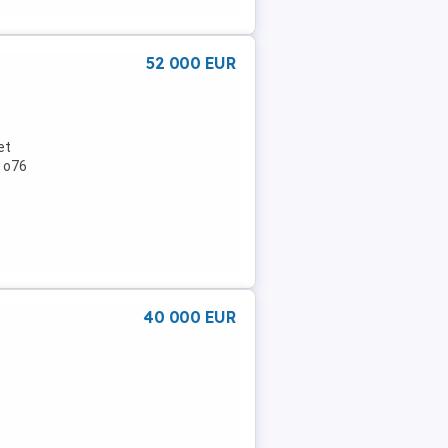
a
52 000 EUR
et
l o76
40 000 EUR