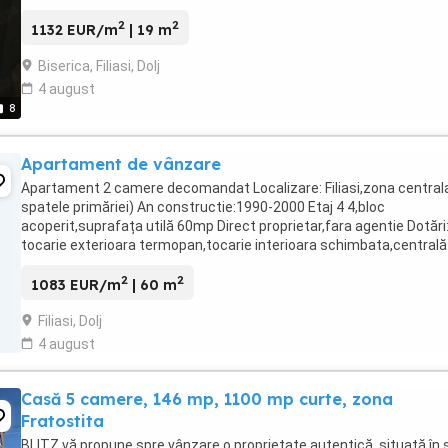
2
2
1132 EUR/m
| 19 m
Biserica, Filiasi, Dolj
4 august
8
Apartament de vânzare
Apartament 2 camere decomandat Localizare: Filiasi,zona centrala
spatele primăriei) An constructie:1990-2000 Etaj 4 4,bloc
acoperit,suprafața utilă 60mp Direct proprietar,fara agentie Dotări
tocarie exterioara termopan,tocarie interioara schimbata,centrală
termica proprie(schimbată recent),aer ...
2
2
1083 EUR/m
| 60 m
Filiasi, Dolj
4 august
Casă 5 camere, 146 mp, 1100 mp curte, zona
Fratostita
BLITZ vă propune spre vânzare o proprietate autentică, situată în 