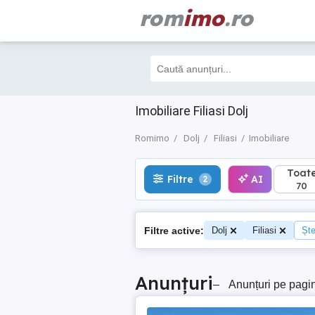
rom
imo
.ro
Toate
Filtre
AI
2
70
Imobiliare Filiasi Dolj
Romimo
Dolj
Filiasi
Imobiliare
Toat
Filtre
AI
2
70
Filtre active:
Dolj
Filiasi
Ște
Anunțuri
–
Anunțuri pe pagi