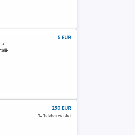
5 EUR
, P
alii-
250 EUR
Telefon validat