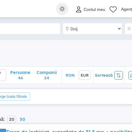
Persoane
Companii
RON
EUR
Sortează
Agenți
Contul meu
46
24
e
Persoane
Companii
RON
EUR
Sortează
46
24
rge toate filtrele
nă:
20
50