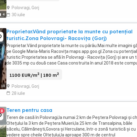
Polovragi, Gorj
4
30 iulie
Proprietar.Vând proprietate la munte cu potențial
turistic.Zona Polovragi- Racovița (Gorj)
Proprietar.Vând proprietate la munte cu pârâu.Mai multe imagini gă
pe Google Maria-Maris Racovița maps.app.goo.gl.Zona cu potențial
turistic.Proprietatea se află în Polovragi - Racovița (Gorj) și are un 
de 3035 mp cu două case Casa construita în anul 2018 este comp
din patru dormitoare,living,două ...
2
2
1100 EUR/m
| 180 m
Polovragi, Gorj
10
28 iulie
Teren pentru casa
8
Teren de casă în Polovragi,la numai 2 km de Peștera Polovragi și ch
Oltețului la 3 km de Peștera Muierii,la 25 km de Transalpina, băile
săcelu, Călimănești,Govora și Herculane, într-o zonă turistică și cu
vedere spre cheile Oltețului,la aproape 300 m de centrul