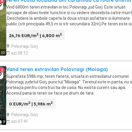
teren +casa locuibila din caramida cu toate utilitat
4
Vind 6800m teren intravilan in loc Polovragi ,jud Gorj .Este situat
aproape de obiectivele turistice si cu vedere deosebita catre munt
.Deschidere la ambele capete la doua strazi asfaltare si iluminate
public (str principala 49,5 m si str secundara 32m).Pe teren este si
casa +anexe .Casa este mobilata ...
2
2
26,76 EUR/m
| 6,800 m
Polovragi, Gorj
10
azi 08:12
Vand teren extravilan Polovragi (Moiaga)
1
Suprafata 5986 mp, teren fanete, situata in extravilanul comunei
Polovragi, judetul Gorj, punctul "Moiaga". Terenul este in panta, nu 
preteaza pentru constructia de casa. Nu exista curent sau apa.
Accesul pana la teren se face pe drum de tara.
2
2
0 EUR/m
| 5,986 m
Polovragi, Gorj
azi 07:41
3