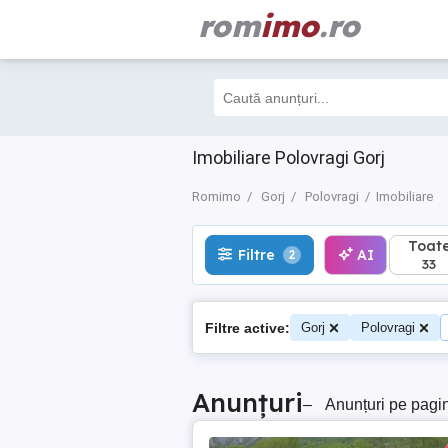
rom
imo
.ro
Toate
Filtre
AI
2
33
Imobiliare Polovragi Gorj
Romimo
Gorj
Polovragi
Imobiliare
Toat
Filtre
AI
2
33
Filtre active:
Gorj
Polovragi
Anunțuri
–
Anunțuri pe pagi