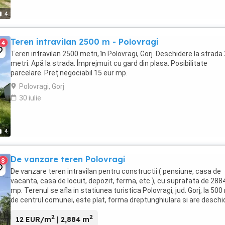
4
Teren intravilan 2500 m - Polovragi
4
Teren intravilan 2500 metri, în Polovragi, Gorj. Deschidere la strada
metri. Apă la strada. Împrejmuit cu gard din plasa. Posibilitate
parcelare. Preț negociabil 15 eur mp.
Polovragi, Gorj
30 iulie
4
De vanzare teren Polovragi
8
De vanzare teren intravilan pentru constructii ( pensiune, casa de
vacanta, casa de locuit, depozit, ferma, etc.), cu suprafata de 288
mp. Terenul se afla in statiunea turistica Polovragi, jud. Gorj, la 500
de centrul comunei, este plat, forma dreptunghiulara si are deschi
la strada asfaltata. ...
2
2
12 EUR/m
| 2,884 m