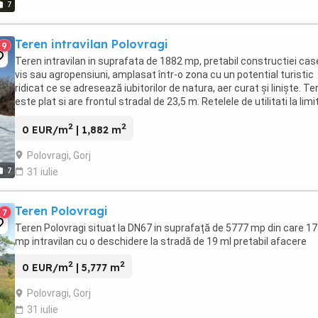
7
Teren intravilan Polovragi
9
Teren intravilan in suprafata de 1882 mp, pretabil constructiei cas
vis sau agropensiuni, amplasat într-o zona cu un potential turistic
ridicat ce se adresează iubitorilor de natura, aer curat și liniște. Te
este plat si are frontul stradal de 23,5 m. Retelele de utilitati la limi
proprietatii: ...
2
2
0 EUR/m
| 1,882 m
Polovragi, Gorj
7
31 iulie
Teren Polovragi
7
Teren Polovragi situat la DN67 in suprafață de 5777 mp din care 1
mp intravilan cu o deschidere la stradă de 19 ml pretabil afacere
2
2
0 EUR/m
| 5,777 m
Polovragi, Gorj
31 iulie