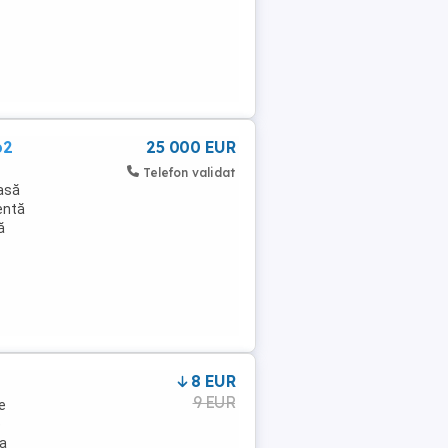
p2
25 000 EUR
Telefon validat
casă
entă
ă
8 EUR
9 EUR
e
e
la