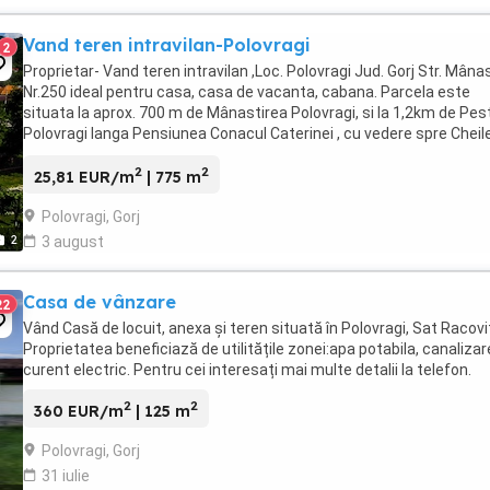
Vand teren intravilan-Polovragi
2
Proprietar- Vand teren intravilan ,Loc. Polovragi Jud. Gorj Str. Mânast
Nr.250 ideal pentru casa, casa de vacanta, cabana. Parcela este
situata la aprox. 700 m de Mânastirea Polovragi, si la 1,2km de Pes
Polovragi langa Pensiunea Conacul Caterinei , cu vedere spre Cheil
Oltețului. Intrare din ...
2
2
25,81 EUR/m
| 775 m
Polovragi, Gorj
2
3 august
Casa de vânzare
22
Vând Casă de locuit, anexa și teren situată în Polovragi, Sat Racovi
Proprietatea beneficiază de utilitățile zonei:apa potabila, canalizar
curent electric. Pentru cei interesați mai multe detalii la telefon.
2
2
360 EUR/m
| 125 m
Polovragi, Gorj
31 iulie