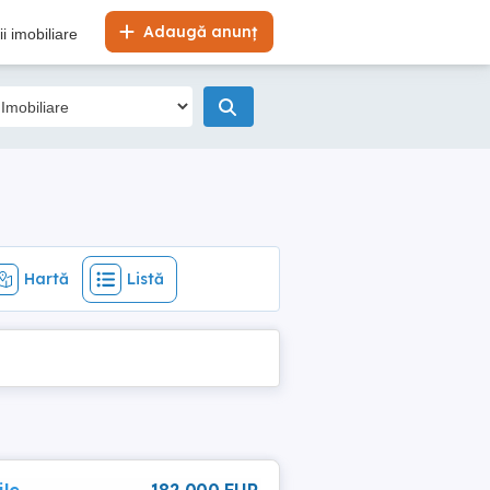
Hartă
Listă
Adaugă anunț
i imobiliare
Hartă
Listă