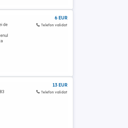
6 EUR
ei de
Telefon validat
renul
ta
13 EUR
783
Telefon validat