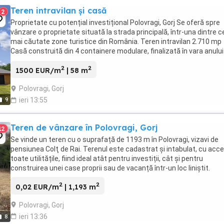
Teren intravilan și casă
2
Proprietate cu potențial investițional Polovragi, Gorj Se oferă spre
vânzare o proprietate situată la strada principală, într-una dintre c
mai căutate zone turistice din România. Teren intravilan 2.710 mp
Casă construită din 4 containere modulare, finalizată în vara anului
2025, cu acoperiș ...
2
2
1500 EUR/m
| 58 m
Polovragi, Gorj
9
ieri 13:55
Teren de vânzare în Polovragi, Gorj
12
Se vinde un teren cu o suprafață de 1193 m în Polovragi, vizavi de
pensiunea Colţ de Rai. Terenul este cadastrat și intabulat, cu acce
toate utilitățile, fiind ideal atât pentru investiții, cât și pentru
construirea unei case proprii sau de vacanță într-un loc liniștit.
2
2
0,02 EUR/m
| 1,193 m
Polovragi, Gorj
ieri 13:36
8