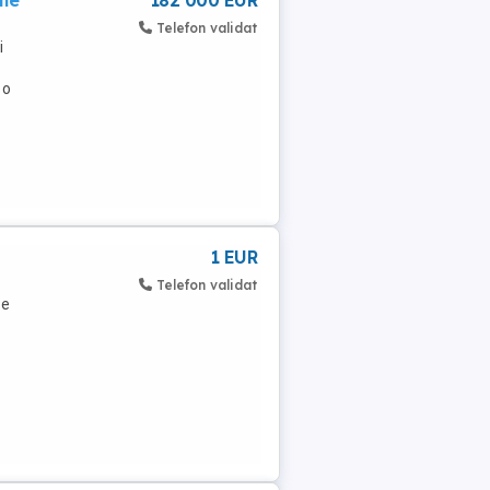
ile
182 000 EUR
Telefon validat
i
 o
1 EUR
Telefon validat
se