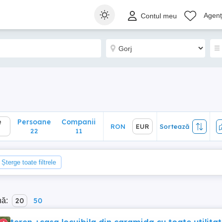
Persoane
Companii
RON
EUR
Sortează
Agenți
Contul meu
22
11
e
Persoane
Companii
RON
EUR
Sortează
22
11
Șterge toate filtrele
nă:
20
50