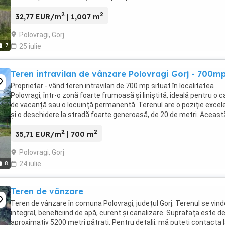
comunei,magazine,primărie,banca,cu ...
2
2
32,77 EUR/m
| 1,007 m
Polovragi, Gorj
7
25 iulie
Teren intravilan de vânzare Polovragi Gorj - 700m
Proprietar - vând teren intravilan de 700 mp situat în localitatea
Polovragi, într-o zonă foarte frumoasă și liniștită, ideală pentru o 
de vacanță sau o locuință permanentă. Terenul are o poziție excel
și o deschidere la stradă foarte generoasă, de 20 de metri. Aceast
configurație este ideală ...
2
2
35,71 EUR/m
| 700 m
Polovragi, Gorj
8
24 iulie
Teren de vânzare
Teren de vânzare în comuna Polovragi, județul Gorj. Terenul se vind
integral, beneficiind de apă, curent și canalizare. Suprafața este d
aproximativ 5200 metri pătrați. Pentru detalii, mă puteți contacta 