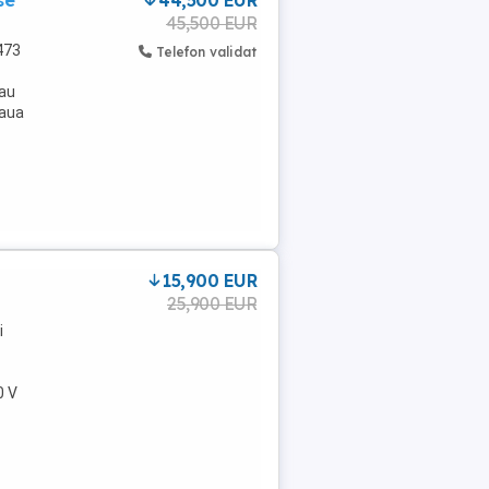
se
44,500 EUR
45,500 EUR
473
Telefon validat
Sau
eaua
15,900 EUR
25,900 EUR
i
0 V