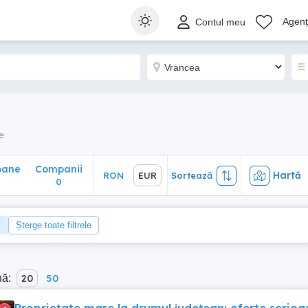
ane
Companii
Hartă
RON
EUR
Sortează
Agenți
Contul meu
0
e
oane
Companii
Hartă
RON
EUR
Sortează
0
Șterge toate filtrele
nă:
20
50