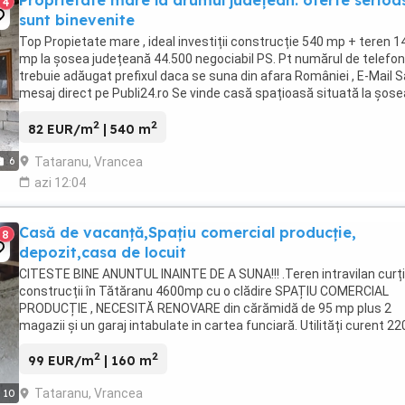
Proprietate mare la drumul județean: oferte serioa
4
sunt binevenite
Top Propietate mare , ideal investiții construcție 540 mp + teren 1
mp la șosea județeană 44.500 negociabil PS. Pt numărul de telefon
trebuie adăugat prefixul daca se suna din afara României , E-Mail 
mesaj direct pe Publi24.ro Se vinde casă spațioasă situată la șos
județeană, în comuna ...
2
2
82 EUR/m
| 540 m
Tataranu, Vrancea
6
azi 12:04
Casă de vacanță,Spațiu comercial producție,
8
depozit,casa de locuit
CITESTE BINE ANUNTUL INAINTE DE A SUNA!!! .Teren intravilan curți
construcții în Tătăranu 4600mp cu o clădire SPAȚIU COMERCIAL
PRODUCȚIE , NECESITĂ RENOVARE din cărămidă de 95 mp plus 2
magazii și un garaj intabulate in cartea funciară. Utilități curent 22
și apă (fântână), stâlp cu suport pentru ...
2
2
99 EUR/m
| 160 m
Tataranu, Vrancea
10