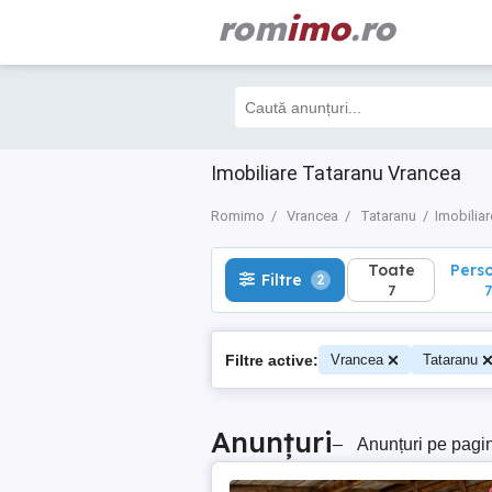
rom
imo
.ro
Toate
Perso
Filtre
2
7
7
Imobiliare Tataranu Vrancea
Romimo
Vrancea
Tataranu
Imobiliar
Toate
Pers
Filtre
2
7
7
Filtre active:
Vrancea
Tataranu
Anunțuri
–
Anunțuri pe pagi