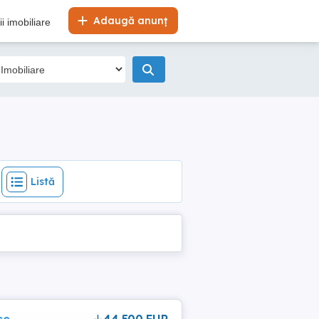
Listă
Adaugă anunț
i imobiliare
Listă