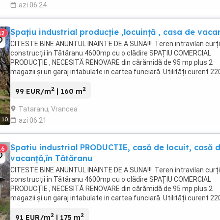
azi 06:24
Spațiu industrial producție ,locuință , casa de vaca
12
CITESTE BINE ANUNTUL INAINTE DE A SUNA!!! .Teren intravilan curți
construcții în Tătăranu 4600mp cu o clădire SPAȚIU COMERCIAL
PRODUCȚIE , NECESITĂ RENOVARE din cărămidă de 95 mp plus 2
magazii și un garaj intabulate in cartea funciară. Utilități curent 22
și apă (fântână), stâlp cu suport pentru ...
2
2
99 EUR/m
| 160 m
Tataranu, Vrancea
10
azi 06:21
Spatiu industrial PRODUCTIE, casă de locuit, casă 
16
vacanță,în Tătăranu
CITESTE BINE ANUNTUL INAINTE DE A SUNA!!! .Teren intravilan curți
construcții în Tătăranu 4600mp cu o clădire SPAȚIU COMERCIAL
PRODUCȚIE , NECESITĂ RENOVARE din cărămidă de 95 mp plus 2
magazii și un garaj intabulate in cartea funciară. Utilități curent 22
și apă (fântână), stâlp cu suport pentru ...
2
2
91 EUR/m
| 175 m