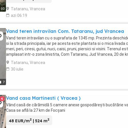
Tataranu, Vrancea
10
azi 06:19
Vand teren intravilan Com. Tataranu, jud Vrancea
Vand teren intravilan cu o suprafata de 1345 mp. Prezinta deschid
si la strada principala, iar pe acesta este plantata si o mica livada 
meri, peri, ciresi, gutui, nuci, caisi, pruni, piersici si visini. Terenul es
amplasat intr-o zona linistita, Com Tataranu, Jud Vrancea, 20 de 
distanta fata ...
Tataranu, Vrancea
30 iulie
7
Vand casa Martinesti ( Vracea )
4
Vând casă de cărămidă 5 camere anexe gospodărești bucătărie v
Casa se află la 27 km de Focșani
2
2
48 EUR/m
| 524 m