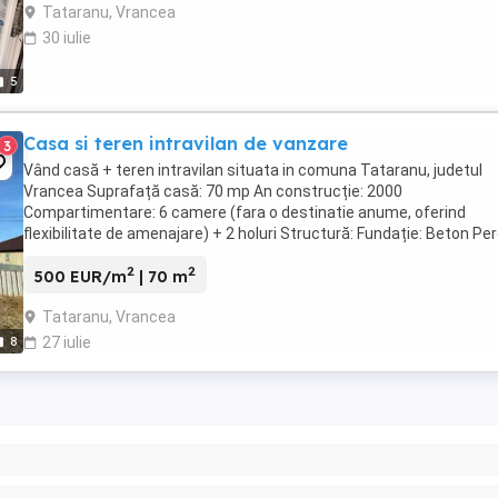
Tataranu, Vrancea
30 iulie
5
Casa si teren intravilan de vanzare
3
Vând casă + teren intravilan situata in comuna Tataranu, judetul
Vrancea Suprafață casă: 70 mp An construcție: 2000
Compartimentare: 6 camere (fara o destinatie anume, oferind
flexibilitate de amenajare) + 2 holuri Structură: Fundație: Beton Per
Paiantă Acoperiș: tablă Tamplaria este ...
2
2
500 EUR/m
| 70 m
Tataranu, Vrancea
8
27 iulie