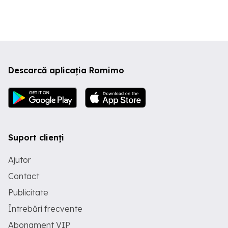
biciclete, un sistem de supraveghere
video pe curte si pe casa scarii. Curtea
este pavata si iluminata, iar drumul de
acces este asfaltat. Acceptam orice fel
de credite bancare si oferim consiliere
pentru a obtine cel mai avantajos credit
ipotecar sau Prima casa. Pret: 79500
Descarcă aplicația Romimo
euro TVA inclus in pret Pentru mai multe
informatii, poze si programarea unei
vizite contact : 0729004287!
Suport clienți
Ajutor
Contact
Publicitate
Întrebări frecvente
Abonament VIP