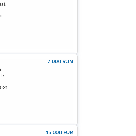
mată
ne
nta
2 000
RON
i
 de
sion
45 000
EUR