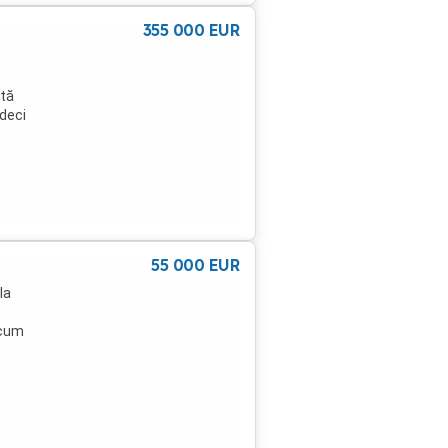
355 000
EUR
ată
 deci
 3
 și
ră
55 000
EUR
emne
la
ideo
ivel
 cum
fi