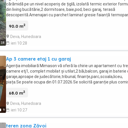
cărămidă pe un nivel acoperiș de țiglă, izolată termic exterior for
din living bucătărie,2 dormitoare, baie,pod, beci garaj, terasă
descoperită.Amenajari cu parchet laminat gresie faianță termopa
CT.Deschidere la 2 străzi,se poate intra cu mașina în curte, ampre
2
la sol aproximativ 100 mp ,teren 250 mp.Nu doresc schimb.
90.0 m
Deva, Hunedoara
18
ieri 10:28
Ap 3 camere etaj 1 cu garaj
Agenția imobiliară Mimason vă oferă la chirie un apartament cu tre
camere etj1, complet mobilat și utilat,2 băi,balcon, garaj in baterie
garaje,aproape de judecătorie,tribunal, finanțe,parc,scoala,liceu,
piața.Se poate ocupa din 01.07.2026.Se solicită garanție plus comi
agenție.
2
68.0 m
Deva, Hunedoara
9
ieri 10:27
teren zona Zăvoi