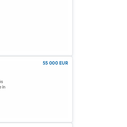
55 000
EUR
is
 în