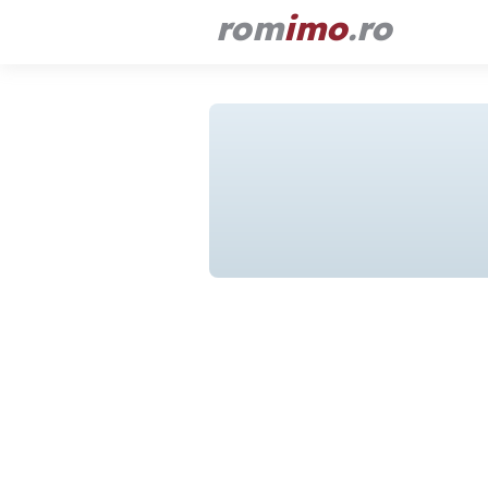
rom
imo
.ro