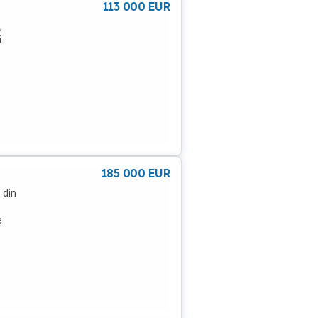
113 000
EUR
,
.
re
 cu
185 000
EUR
 din
e