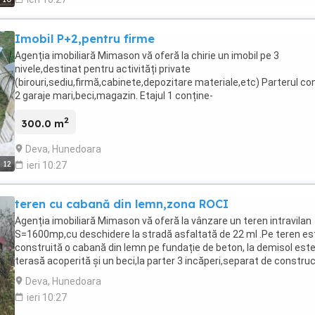
Imobil P+2,pentru firme
Agenția imobiliară Mimason vă oferă la chirie un imobil pe 3
nivele,destinat pentru activități private
(birouri,sediu,firmă,cabinete,depozitare materiale,etc) Parterul co
2 garaje mari,beci,magazin. Etajul 1 conține-
2camere,bucătărie,baie,hol terasă. Etajul 2 contine-2
2
camere,bucătărie,baie,hol. Suprafața este de 100mp nivel,curte
300.0 m
interioară de aproximativ 300mp,imobilul se află la 10 minute de ce
Deva, Hunedoara
12
ieri 10:27
teren cu cabană din lemn,zona ROCI
Agenția imobiliară Mimason vă oferă la vânzare un teren intravilan
S=1600mp,cu deschidere la stradă asfaltată de 22 ml .Pe teren es
construită o cabană din lemn pe fundație de beton, la demisol este
terasă acoperită și un beci,la parter 3 incăperi,separat de construc
cabanei există o magazie de depozitare plus fântână pe teren.Utili
Deva, Hunedoara
pe teren ,avem curent,apa,iar canalizarea este la poartă,moment
ieri 10:27
terenul este livadă cu pomi fructiferi,dar are potential pentru
construirea unei case,pensiuni,etc.