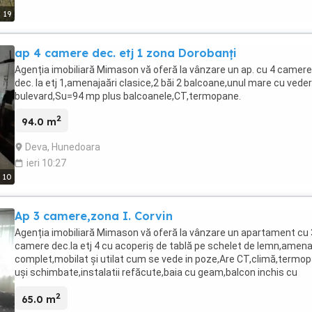
19
ap 4 camere dec. etj 1 zona Dorobanți
Agenția imobiliară Mimason vă oferă la vânzare un ap. cu 4 camere
dec. la etj 1,amenajaări clasice,2 băi 2 balcoane,unul mare cu veder
bulevard,Su=94 mp plus balcoanele,CT,termopane.
2
94.0 m
Deva, Hunedoara
ieri 10:27
10
Ap 3 camere,zona I. Corvin
Agenția imobiliară Mimason vă oferă la vânzare un apartament cu 
camere dec.la etj 4 cu acoperiș de tablă pe schelet de lemn,amena
complet,mobilat și utilat cum se vede in poze,Are CT,climă,termo
uși schimbate,instalatii refăcute,baia cu geam,balcon inchis cu
termopan si deschis spre dormitor,un alt balcon cu acces din living
2
ST=75mp
65.0 m