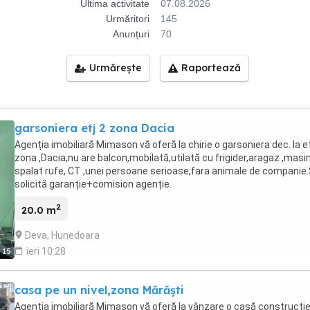
Ultima activitate
07.08.2026
Urmăritori
145
Anunțuri
70
Urmărește
Raportează
garsoniera etj 2 zona Dacia
Agenția imobiliară Mimason vă oferă la chirie o garsoniera dec. la et
zona ,Dacia,nu are balcon,mobilată,utilată cu frigider,aragaz ,masi
spalat rufe, CT ,unei persoane serioase,fara animale de companie
solicită garanție+comision agenție.
2
20.0 m
Deva, Hunedoara
ieri 10:28
15
casa pe un nivel,zona Mărăști
Agenția imobiliară Mimason vă oferă la vânzare o casă construcție