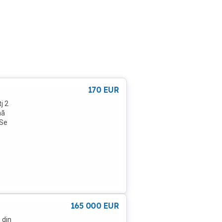
170
EUR
j 2
nă
.Se
165 000
EUR
 din