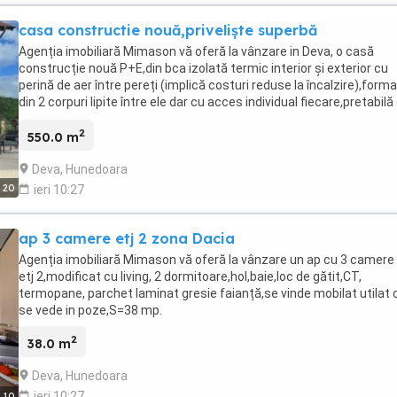
casa constructie nouă,priveliște superbă
Agenția imobiliară Mimason vă oferă la vânzare in Deva, o casă
construcție nouă P+E,din bca izolată termic interior și exterior cu
perină de aer între pereți (implică costuri reduse la încalzire),form
din 2 corpuri lipite între ele dar cu acces individual fiecare,pretabilă
pentru 2 familii.Primul corp are la parter-
2
bucătărie,living,cameră,hol,baie,garaj,acces scară interioară.La etj
550.0 m
dormitoare toate cu dresing propriu ,2 dormitoare au baie
Deva, Hunedoara
proprie,hol,bucătărie de serviciu,baia mare,plus o terasă inchsă cu
sticlă deasupra la garaj.Al 2 lea corp este finisat in proporție de 80%
20
ieri 10:27
este format din -parter-bucătărie,baie,sufragerie,garaj,acces sca
interioară.La etaj avem 2 dormitoare cu dresing,2 bai,o terasă
ap 3 camere etj 2 zona Dacia
descoperita.Utilități,curent mono șo trifazic, încălzire cu CT-pe l
,apa de la rețea plus fântână în curte,fosă septică,piscină cu apa
Agenția imobiliară Mimason vă oferă la vânzare un ap cu 3 camere 
încălzită cu pompă de căldură,filigorie.Casa este supravegheată v
etj 2,modificat cu living, 2 dormitoare,hol,baie,loc de gătit,CT,
iar la parter este instalat sistem de alarmă.Suprafața casei pe un n
termopane, parchet laminat gresie faianță,se vinde mobilat utilat
este de 275mp ,deci ST=550mp,suprafață teren de 1350mp.poate 
se vede in poze,S=38 mp.
achiziționată pentru locuit dau pentru schimbare
destinației(pensiune,azil,clinică sală evenimente ),avînd în vedere
2
38.0 m
amplasarea casei (pădure,liniște,panoramă)
Deva, Hunedoara
ieri 10:27
10