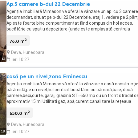
Ap.3 camere b-dul 22 Decembrie
Agenția imobiliară Mimason va oferă la vânzare un ap. cu 3 camere
decomandat, situat pe b-dul 22 Decembrie, etaj 1, vedere pe 2 părți
Ap.este foarte bine compartimentat fiind compus din hol acces,
bucătărie cu spațiu depozitare (unde este amplasată centrala
termică) și balcon cu cămară, debara, 2 băi, sufragerie, 2 dormitoa
2
din care unul cu balcon, foarte luminos și generos ca
76.0 m
spatiu(aproximativ.15mp), beci propriu. Încălzirea ap.se realizează
Deva, Hunedoara
ajutorul centralei termice pe gaz, amenajările fiind clasice-parchet
lemn masiv, parchet laminat, gresie, faianță, tâmplărie pvc etc.
13
ieri 10:27
casă pe un nivel,zona Eminescu
Agenția imobiliară Mimason vă oferă la vânzare o casă construcție
cărămidă,pe un nivel,hol central, bucătărie cu cămară,baie, două
camere,beci,curte, garaj, grădină ST=650 mp cu un front stradal d
aproximativ 15 ml.Utilitati gaz, apă,curent,canalizare la rețeaua
orașului.
2
650.0 m
Deva, Hunedoara
18
ieri 10:27