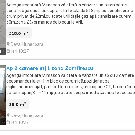
Agenția imobiliară Mimason vă oferă la vânzare un teren pentru
construcție casă, cu suprafața totală de 518 mp cu deschidere la
drum privat de 22ml,cu toate utilitățile gaz,apă,canalizare,curent,
50m,zona Zăvoi mai jos de blocurile ANL
2
518.0 m
Deva, Hunedoara
ieri 10:27
4
Ap 2 camere etj 1 zona Zamfirescu
Agenția imobiliară Mimason vă oferă la vânzare un ap cu 2 camere
decomandat la etj 1 in bloc de cărămidă,poziționat pe
mijloc,neamenajat, parchet lemn masiv,termopane,CT, balcon înch
cu termopan,ST =41 mp ,se poate ocupa imediat,bonus tot ce este
ap.inclusiv electronice.Exclus credit .Pretul este ușor neg.
2
38.0 m
Deva, Hunedoara
11
ieri 10:27