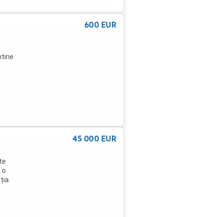
600
EUR
ntine
ntru.
45 000
EUR
te
 o
ția
tăți
an