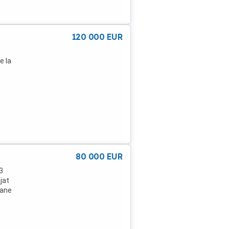
120 000
EUR
e la
80 000
EUR
3
jat
pane
,