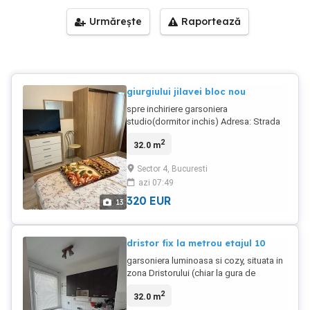
Urmărește
Raportează
giurgiului jilavei bloc nou
spre inchiriere garsoniera
studio(dormitor inchis) Adresa: Strada
Lalelei nr 2, etaj 3 3 garsoniera a fost
2
32.0 m
renovata recent etaj 3 3, bloc linistit;
complet mobilata si utilata se achita
Sector 4, Bucuresti
prima luna de chirie + o luna garantie
azi 07:49
contract de inchiriere pe minim 12 luni
Nu se accepta fumatori. Nu se accepta
320
EUR
13
cu animale de companie.
dristor fix la metrou etajul 10
garsoniera luminoasa si cozy, situata in
zona Dristorului (chiar la gura de
metroul), perfecta pentru cine cauta
2
32.0 m
confort si acces rapid la transport,