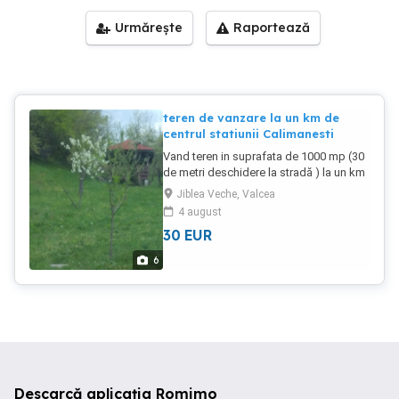
Urmărește
Raportează
teren de vanzare la un km de
centrul statiunii Calimanesti
Vand teren in suprafata de 1000 mp (30
de metri deschidere la stradă ) la un km
de centrul localitatii Calimanesti Valcea.
Jiblea Veche, Valcea
Utilitati: curent electric, apa, canalizare,
4 august
gaz metan, accesul se face pe sosea
30
EUR
asfaltata
6
Descarcă aplicația Romimo