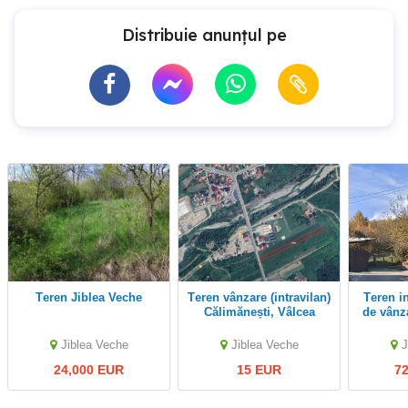
Distribuie anunțul pe
Teren Jiblea Veche
Teren vânzare (intravilan)
Teren intravilan 3900 m
Călimănești, Vâlcea
de vânzare Călim
Ji
Jiblea Veche
Jiblea Veche
J
24,000 EUR
15 EUR
7