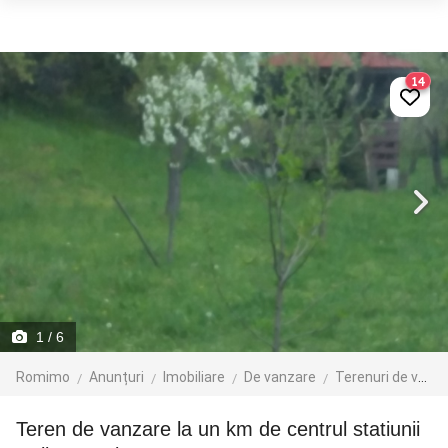
14
1
/ 6
Romimo
Anunțuri
Imobiliare
De vanzare
Terenuri de vanzare
teren de vanzare la un km de centrul statiunii