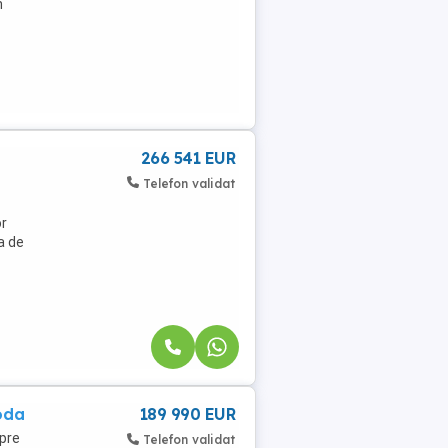
n
266 541 EUR
Telefon validat
or
a de
oda
189 990 EUR
spre
Telefon validat