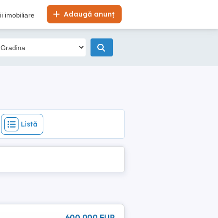
Listă
Adaugă anunț
i imobiliare
Listă
600 000 EUR