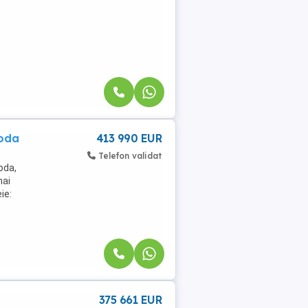
roda
413 990 EUR
Telefon validat
oda,
mai
ie:
375 661 EUR