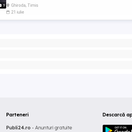
Ghiroda, Timis
3
21 iulie
Parteneri
Descarcă a
Publi24.ro
- Anunturi gratuite