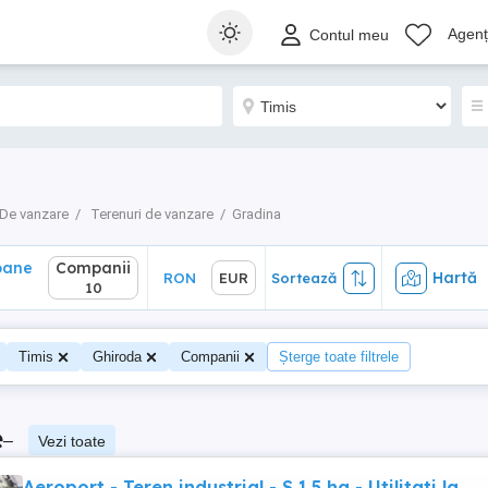
ane
Companii
Hartă
RON
EUR
Sortează
Agenți
Contul meu
10
De vanzare
Terenuri de vanzare
Gradina
oane
Companii
Hartă
RON
EUR
Sortează
0
10
Timis
Ghiroda
Companii
Șterge toate filtrele
e
–
Vezi toate
Aeroport - Teren industrial - S 1.5 ha - Utilitati la