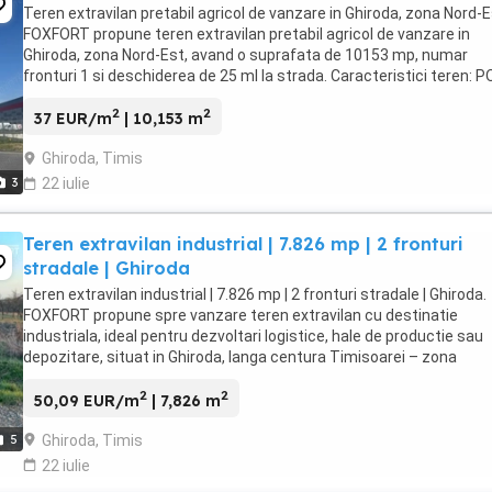
Teren extravilan pretabil agricol de vanzare in Ghiroda, zona Nord-E
FOXFORT propune teren extravilan pretabil agricol de vanzare in
Ghiroda, zona Nord-Est, avand o suprafata de 10153 mp, numar
fronturi 1 si deschiderea de 25 ml la strada. Caracteristici teren: 
40%, CUT 1.20%, regim de inaltime ...
2
2
37 EUR/m
| 10,153 m
Ghiroda, Timis
3
22 iulie
Teren extravilan industrial | 7.826 mp | 2 fronturi
stradale | Ghiroda
Teren extravilan industrial | 7.826 mp | 2 fronturi stradale | Ghiroda.
FOXFORT propune spre vanzare teren extravilan cu destinatie
industriala, ideal pentru dezvoltari logistice, hale de productie sau
depozitare, situat in Ghiroda, langa centura Timisoarei – zona
strategica, cu acces rapid catre Timisoara ...
2
2
50,09 EUR/m
| 7,826 m
Ghiroda, Timis
5
22 iulie