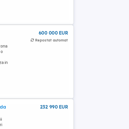
600 000 EUR
Repostat automat
 zona
 o
za in
oda
232 990 EUR
ii
ri