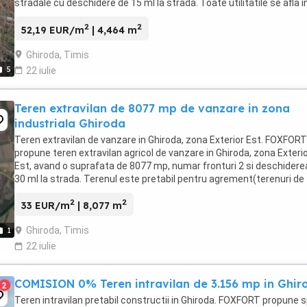
stradale cu deschidere de 15 ml la strada. Toate utilitatile se afla i
zona. Pretul este de ...
2
2
52,19 EUR/m
| 4,464 m
Ghiroda, Timis
5
22 iulie
Teren extravilan de 8077 mp de vanzare in zona
industriala Ghiroda
Teren extravilan de vanzare in Ghiroda, zona Exterior Est. FOXFORT
propune teren extravilan agricol de vanzare in Ghiroda, zona Exteri
Est, avand o suprafata de 8077 mp, numar fronturi 2 si deschidere
30 ml la strada. Terenul este pretabil pentru agrement(terenuri de
tenis, bazine de inot, piste ...
2
2
33 EUR/m
| 8,077 m
Ghiroda, Timis
1
22 iulie
COMISION 0% Teren intravilan de 3.156 mp in Ghir
2
Teren intravilan pretabil constructii in Ghiroda. FOXFORT propune 