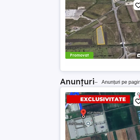
Promovat
Anunțuri
–
Anunțuri pe pagi