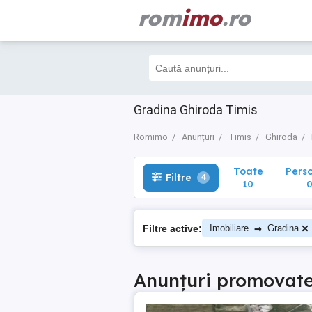
rom
imo
.ro
Toate
Perso
Filtre
4
10
0
Gradina Ghiroda Timis
Romimo
Anunțuri
Timis
Ghiroda
Toate
Pers
Filtre
4
10
→
Filtre active:
Imobiliare
Gradina
Anunțuri promovat