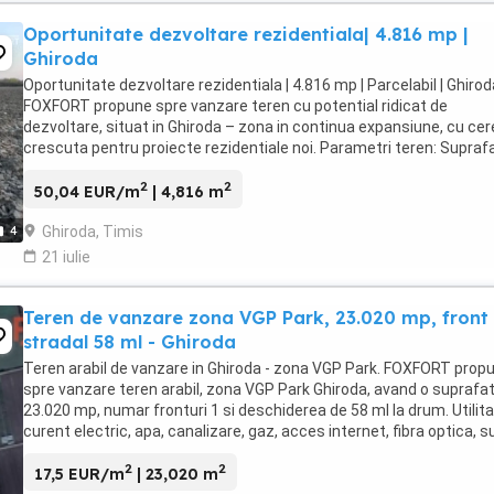
Oportunitate dezvoltare rezidentiala| 4.816 mp |
Ghiroda
Oportunitate dezvoltare rezidentiala | 4.816 mp | Parcelabil | Ghirod
FOXFORT propune spre vanzare teren cu potential ridicat de
dezvoltare, situat in Ghiroda – zona in continua expansiune, cu cer
crescuta pentru proiecte rezidentiale noi. Parametri teren: Supraf
4.816 mp; Front stradal: 19 ...
2
2
50,04 EUR/m
| 4,816 m
Ghiroda, Timis
4
21 iulie
Teren de vanzare zona VGP Park, 23.020 mp, front
stradal 58 ml - Ghiroda
Teren arabil de vanzare in Ghiroda - zona VGP Park. FOXFORT prop
spre vanzare teren arabil, zona VGP Park Ghiroda, avand o suprafa
23.020 mp, numar fronturi 1 si deschiderea de 58 ml la drum. Utilitat
curent electric, apa, canalizare, gaz, acces internet, fibra optica, s
la aproximativ ...
2
2
17,5 EUR/m
| 23,020 m