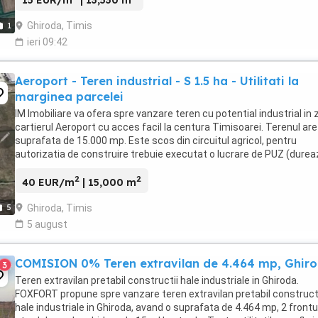
15 EUR/m
| 13,530 m
Ghiroda, Timis
1
ieri 09:42
Aeroport - Teren industrial - S 1.5 ha - Utilitati la
marginea parcelei
IM Imobiliare va ofera spre vanzare teren cu potential industrial in
cartierul Aeroport cu acces facil la centura Timisoarei. Terenul are
suprafata de 15.000 mp. Este scos din circuitul agricol, pentru
autorizatia de construire trebuie executat o lucrare de PUZ (durea
jur de 6 luni la Primaria ...
2
2
40 EUR/m
| 15,000 m
Ghiroda, Timis
5
5 august
COMISION 0% Teren extravilan de 4.464 mp, Ghir
3
Teren extravilan pretabil constructii hale industriale in Ghiroda.
FOXFORT propune spre vanzare teren extravilan pretabil construct
hale industriale in Ghiroda, avand o suprafata de 4.464 mp, 2 frontu