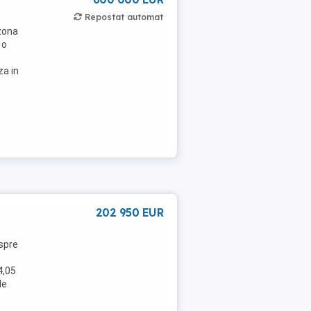
Repostat automat
 zona
 o
za in
202 950 EUR
spre
4,05
de