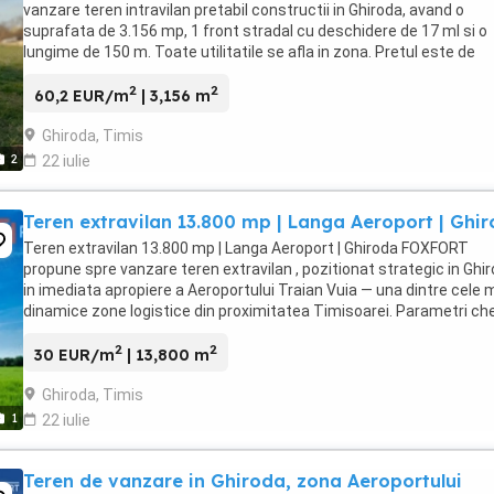
vanzare teren intravilan pretabil constructii in Ghiroda, avand o
suprafata de 3.156 mp, 1 front stradal cu deschidere de 17 ml si o
lungime de 150 m. Toate utilitatile se afla in zona. Pretul este de
189.990 € - COMISION 0%. Se ...
2
2
60,2 EUR/m
| 3,156 m
Ghiroda, Timis
2
22 iulie
Teren extravilan 13.800 mp | Langa Aeroport | Ghi
Teren extravilan 13.800 mp | Langa Aeroport | Ghiroda FOXFORT
propune spre vanzare teren extravilan , pozitionat strategic in Ghir
in imediata apropiere a Aeroportului Traian Vuia — una dintre cele 
dinamice zone logistice din proximitatea Timisoarei. Parametri che
Suprafata totala: 13.800 ...
2
2
30 EUR/m
| 13,800 m
Ghiroda, Timis
1
22 iulie
Teren de vanzare in Ghiroda, zona Aeroportului