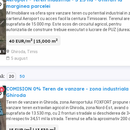
marginea parcelei
IM Imobiliare va ofera spre vanzare teren cu potential industrial in
cartierul Aeroport cu acces facil la centura Timisoarei. Terenul are
suprafata de 15.000 mp. Este scos din circuitul agricol, pentru
autorizatia de construire trebuie executat o lucrare de PUZ (durea
jur de 6 luni la Primaria ...
2
2
40 EUR/m
| 15,000 m
Ghiroda, Timis
5
5 august
nă:
20
50
COMISION 0% Teren de vanzare - zona industriala
6
Ghiroda
Teren de vanzare in Ghiroda, zona Aeroportului. FOXFORT propune 
vanzare teren extravilan agricol in Ghiroda, zona Nord-Est, avand o
suprafata de 13.530 mp, cu 2 fronturi stradale si deschiderea de 3
ml respectiv 34,51 ml la strada. Terenul se afla la aproximativ 200 
metri de halele VGP ...
2
2