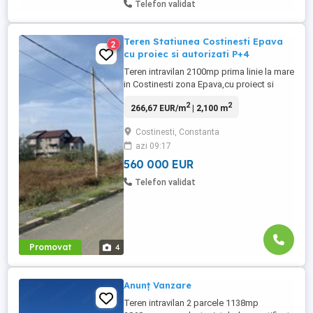
Telefon validat
Teren Statiunea Costinesti Epava
2
cu proiec si autorizati P+4
Teren intravilan 2100mp prima linie la mare
in Costinesti zona Epava,cu proiect si
autorizati scoase pentru P+4 avand 75 de
2
2
266,67 EUR/m
| 2,100 m
unitati individuale tip apartamente de
vacanta.Terenul are 2100mp cu
Costinesti, Constanta
deschidere de 30ml la 2drumuri
azi 09:17
paralele,iar suprafata construita pe fiecare
nivel este de 840mp avand in total ...
560 000 EUR
Telefon validat
Promovat
4
Anunț Vanzare
Teren intravilan 2 parcele 1138mp