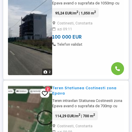
Epava avand o suprafata de 1050mp cu
deschidere de 30ml situat pe al doilea
2
2
95,24 EUR/m
| 1,050 m
rand la mare,iar pretul de vanzare este de
100000euro.Pentru mai multe detalii
Costinesti, Constanta
contactati agentul imobiliar Adrian la
azi 09:11
nr.0752194794
100 000 EUR
Telefon validat
2
Teren Statiunea Costinesti zona
2
Epava
Teren intravilan Statiunea Costinesti zona
Epava avand o suprafata de 700mp cu
deschidere pe colt 20 35ml avand toate
2
2
114,29 EUR/m
| 700 m
utilitatile se vinde la pretul de
80000euro.Pentru mai multe detalii
Costinesti, Constanta
contactati agentul imobiliar Adrian la nr.