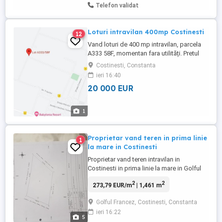
Telefon validat
Loturi intravilan 400mp Costinesti
12
Vand loturi de 400 mp intravilan, parcela
A333 58F, momentan fara utilități. Pretul
este fix. Cadastru și intabulare facute, acte
Costinesti, Constanta
actualizate, pregătite ptr vanzare. Ideal ptr
ieri 16:40
investitie. Coordonate gps: 43.95682
20 000 EUR
1
Proprietar vand teren in prima linie
1
la mare in Costinesti
Proprietar vand teren intravilan in
Costinesti in prima linie la mare in Golful
Francez in supr 1461mp cu toate utilitatile
2
2
273,79 EUR/m
| 1,461 m
in fata lotuluiui.terenul se afla la 150 m de
plaja si de hotelul Forum.are deschidere la
Golful Francez, Costinesti, Constanta
2 strazi plus faleza.
ieri 16:22
5