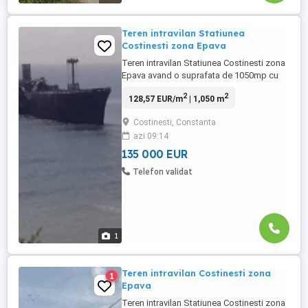
Teren intravilan Statiunea
Costinesti zona Epava
Teren intravilan Statiunea Costinesti zona
Epava avand o suprafata de 1050mp cu
deschidere de 30ml situat pe al treilea
2
2
128,57 EUR/m
| 1,050 m
rand la mare,iar pretul de vanzare este de
135000euro.Pentru mai multe detalii
Costinesti, Constanta
contactati agentul imobiliar Adrian la
azi 09:14
nr.0752194794
135 000 EUR
Telefon validat
1
Teren intravilan Costinesti zona
1
Epava
Teren intravilan Statiunea Costinesti zona