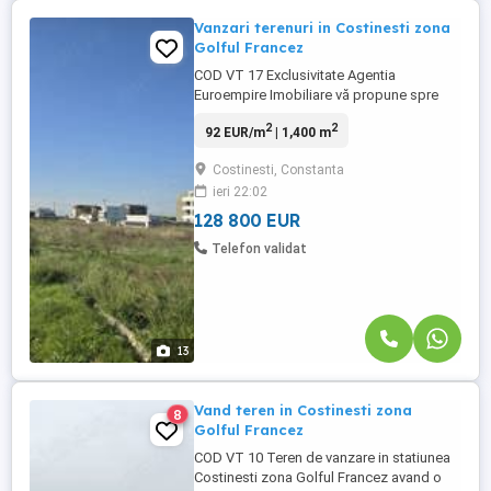
Vanzari terenuri in Costinesti zona
Golful Francez
COD VT 17 Exclusivitate Agentia
Euroempire Imobiliare vă propune spre
vânzare un teren intravilan construibil în
2
2
92 EUR/m
| 1,400 m
suprafață de 1400 mp, situat în statiunea
Costinesti zona Golful Francez randul 2 de
Costinesti, Constanta
la Marea Neagra , deschidere de 30 ml la
ieri 22:02
strada Sirenei , Terenul este ideal pentru
investiție sau pentru ...
128 800 EUR
Telefon validat
13
Vand teren in Costinesti zona
8
Golful Francez
COD VT 10 Teren de vanzare in statiunea
Costinesti zona Golful Francez avand o