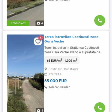
Telefon validat
Promovat
4
Teren intravilan Costinesti zona
3
Gara Veche
Teren intravilan in Statiunea Costinesti
zona Gara Veche avand o suprafata de
1000mp cu deschidere de 25ml,cadastrat
2
2
65 EUR/m
| 1,000 m
intabulat,pret 65000euro.Pentru mai multe
detalii contactati agentul imobiliar Adrian
Costinesti, Constanta
la nr.0752194794
azi 09:14
65 000 EUR
Telefon validat
3