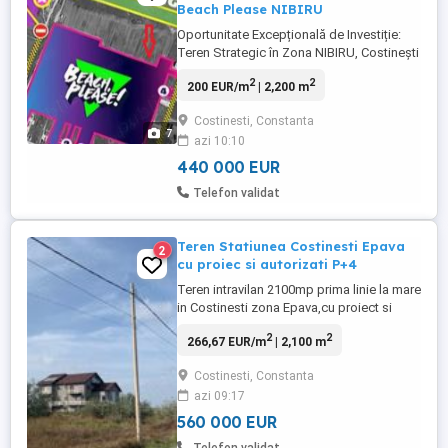
Beach Please NIBIRU
Oportunitate Excepțională de Investiție:
Teren Strategic în Zona NIBIRU, Costinești
Vă prezentăm o oportunitate rară de
2
2
200 EUR/m
| 2,200 m
investiție într-una dintre cele mai dinamice
și promițătoare zone de dezvoltare
Costinesti, Constanta
turistică de pe litoralul românesc: un teren
7
azi 10:10
generos de 2200 mp, situat strategic în
proximitatea viitoarei ...
440 000 EUR
Telefon validat
Teren Statiunea Costinesti Epava
2
cu proiec si autorizati P+4
Teren intravilan 2100mp prima linie la mare
in Costinesti zona Epava,cu proiect si
autorizati scoase pentru P+4 avand 75 de
2
2
266,67 EUR/m
| 2,100 m
unitati individuale tip apartamente de
vacanta.Terenul are 2100mp cu
Costinesti, Constanta
deschidere de 30ml la 2drumuri
azi 09:17
paralele,iar suprafata construita pe fiecare
nivel este de 840mp avand in total ...
560 000 EUR