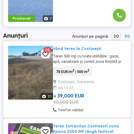
Promovat
7
Anunțuri
20
50
Anunțuri pe pagină:
Vând teren la Costinești
20
Teren 500 mp cu toate utilitățile : gaze,
apă, canalizare și curent zona liniștită și
proiect de 10 camere inclus cu toate
2
2
78 EUR/m
| 500 m
autorizațiile
Costinesti, Constanta
azi 10:37
39,000 EUR
10
40,000 EUR
Telefon validat
Teren Intravilan Costinesti zona
Epava 2200 MP lângă festival