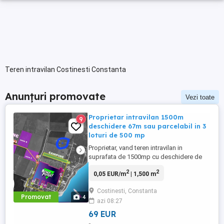
Teren intravilan Costinesti Constanta
Anunțuri promovate
Vezi toate
Proprietar intravilan 1500m
9
deschidere 67m sau parcelabil in 3
loturi de 500 mp
Proprietar, vand teren intravilan in
suprafata de 1500mp cu deschidere de
67m la strada(neasfaltata momentan) de
2
2
0,05 EUR/m
| 1,500 m
8m latime. Utilitatile (curent, apa,
canalizare, gaz)sunt la 50m. La cerere, pot
Costinesti, Constanta
parcela terenul in 3 loturi de 500m fiecare.
Promovat
4
azi 08:27
Terenul este intarusat topografic,
cadastru , certificat de urbanism ...
69 EUR