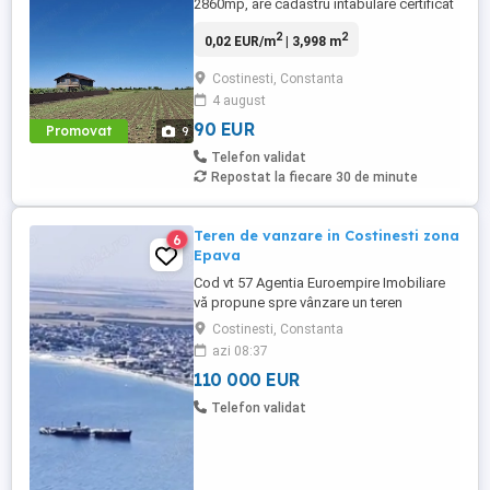
2860mp, are cadastru intabulare certificat
urbanism, se vinde toată suprafață
2
2
0,02 EUR/m
| 3,998 m
3998mp
Costinesti, Constanta
4 august
90 EUR
Promovat
9
Telefon validat
Repostat la fiecare 30 de minute
Teren de vanzare in Costinesti zona
6
Epava
Cod vt 57 Agentia Euroempire Imobiliare
vă propune spre vânzare un teren
intravilan construibil în statiunea
Costinesti, Constanta
Costinesti zona Epava avand o suprafata
azi 08:37
de 1050 mp cu deschidere la 2 strazi,
110 000 EUR
Terenul este ideal pentru investiție sau
pentru construirea unei locuințe
Telefon validat
permanente sau de vacanță, fiind situat ...