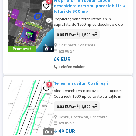
Proprietar intravilan 1500m
9
deschidere 67m sau parcelabil in 3
loturi de 500 mp
Proprietar, vand teren intravilan in
suprafata de 1500mp cu deschidere de
67m la strada(neasfaltata momentan) de
2
2
0,05 EUR/m
| 1,500 m
8m latime. Utilitatile (curent, apa,
canalizare, gaz)sunt la 50m. La cerere, pot
Costinesti, Constanta
parcela terenul in 3 loturi de 500m fiecare.
Promovat
4
azi 08:27
Terenul este intarusat topografic,
cadastru , certificat de urbanism ...
69 EUR
Telefon validat
Teren intravilan Costinești
2
Vînd schimb teren intravilan in stațiunea
Costinești 1500mp cu toate utilitățile în
zona se poate vinde și 750mp :gaze .apa.
2
2
0,03 EUR/m
| 1,500 m
curent. canalizare cadastru intabulare
toate actele la zi, la 5 minute de plaje și 7
Schitu, Costinesti, Constanta
minute de Nibir . Prețul de 59.99 euro mp
azi 05:57
se mai multe detali sunați la Tel
49 EUR
1