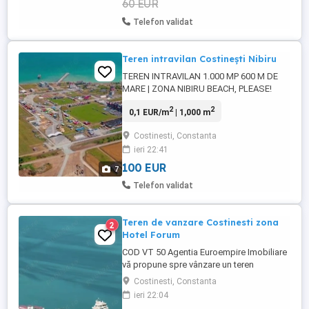
60 EUR
Telefon validat
Teren intravilan Costinești Nibiru
TEREN INTRAVILAN 1.000 MP 600 M DE
MARE | ZONA NIBIRU BEACH, PLEASE!
Oportunitate excelentă de investiție pe
2
2
0,1 EUR/m
| 1,000 m
litoral! Direct proprietar, Se oferă spre
vânzare teren intravilan în suprafață de
Costinesti, Constanta
1.000 mp, situat într-o zonă cu un potențial
ieri 22:41
foarte bun de dezvoltare, la limita cu zona
Nibiru și campingul ...
100 EUR
7
Telefon validat
Teren de vanzare Costinesti zona
2
Hotel Forum
COD VT 50 Agentia Euroempire Imobiliare
vă propune spre vânzare un teren
intravilan situat in statiunea Costinesti
Costinesti, Constanta
zona hotel Forum , avand o suprafata de
ieri 22:04
1000 mp intr-o zona in plina dezvoltare.