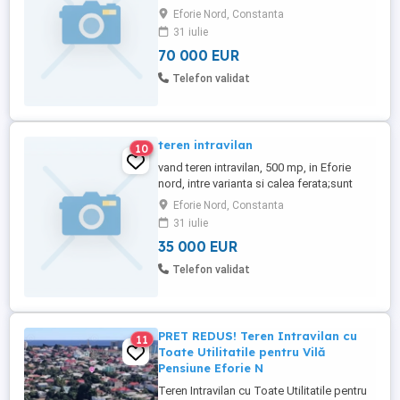
deschidere 12 ml; sunt costructii in zona,
Eforie Nord, Constanta
70 euro mp
31 iulie
70 000 EUR
Telefon validat
teren intravilan
10
vand teren intravilan, 500 mp, in Eforie
nord, intre varianta si calea ferata;sunt
constructii in zona
Eforie Nord, Constanta
31 iulie
35 000 EUR
Telefon validat
PRET REDUS! Teren Intravilan cu
11
Toate Utilitatile pentru Vilă
Pensiune Eforie N
Teren Intravilan cu Toate Utilitatile pentru