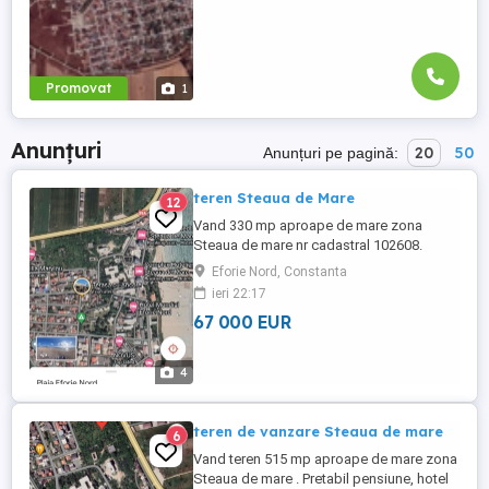
Promovat
1
Anunțuri
20
50
Anunțuri pe pagină:
teren Steaua de Mare
12
Vand 330 mp aproape de mare zona
Steaua de mare nr cadastral 102608.
Pretabil pensiune , hotel , parcare
Eforie Nord, Constanta
supraetajata . Exclus agenti imobiliari .
ieri 22:17
67 000 EUR
4
teren de vanzare Steaua de mare
6
Vand teren 515 mp aproape de mare zona
Steaua de mare . Pretabil pensiune, hotel