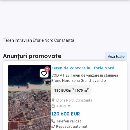
Teren intravilan Eforie Nord Constanta
Anunțuri promovate
Vezi toate
Teren de vanzare in Eforie Nord
2
COD VT 23 Teren de vanzare in staiunea
Eforie Nord zona Grand, avand o
suprafata de 670 mp intravilan construibil
2
2
180 EUR/m
| 670 m
,cu deschidere de 22 ml, Utilitatile se afla
la limita lotului (apa,electrica,gaze).
Eforie Nord, Constanta
Poziţionat într-o zona foarte activă,
4 august
dinamică şi în plină dezvoltare imobiliară.
Proprietatea este ...
120 600 EUR
Telefon validat
Repostat automat