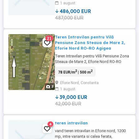
1 august
parter=50%, CUT=0,8 Dimensiunea
terenului 35 ...
486,000 EUR
487,000 EUR
Teren Intravilan pentru Vilă
21
Pensiune Zona Steaua de Mare 2,
Eforie Nord RO-RO Agigea
Teren Intravilan pentru Vilă Pensiune Zona
Steaua de Mare 2, Eforie Nord RO-RO
Agigea, Constanța Locație excelentă, cu
2
2
78 EUR/m
| 500 m
acces rapid către plaja Golful Pescarilor și
stațiunea Eforie Nord. Suprafață: 500 mp
Eforie Nord, Constanta
Front stradal: 25 m ideal pentru vilă,
3
1 august
duplex, mini-hotel sau pensiune. Utilități ...
39,000 EUR
42,000 EUR
teren intravilan
4
vand teren intravilan in Eforie nord, 1200
mp, intre varianta si calea ferata,