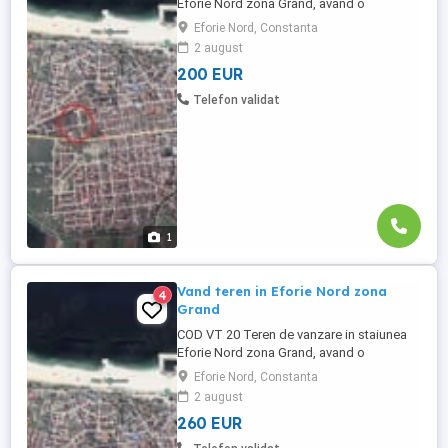
Eforie Nord zona Grand, avand o
suprafata de 1000 mp intravilan
Eforie Nord, Constanta
construibil ,cu deschidere de 15 ml,
2 august
Utilitatile se afla la limita lotului
200 EUR
(apa,electrica,gaze). Poziţionat într-o zona
foarte activă, dinamică şi în plină
Telefon validat
dezvoltare imobiliară. Proprietatea ...
1
Vand teren in Eforie Nord zona
4
Grand
COD VT 20 Teren de vanzare in staiunea
Eforie Nord zona Grand, avand o
suprafata de 1875 mp intravilan
Eforie Nord, Constanta
construibil Poziţionat într-o zona foarte
2 august
activă, dinamică şi în plină dezvoltare
260 EUR
imobiliară. Proprietatea este o reală
investiţie pentru dezvoltarea şi