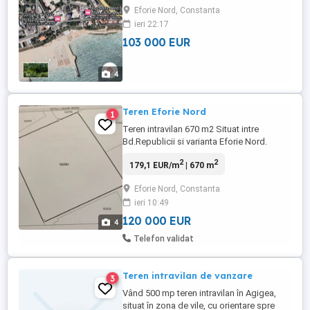
parcare . Nr cadastral 102606 . Exclus
Eforie Nord, Constanta
agentii.
ieri 22:17
103 000 EUR
4
Teren Eforie Nord
1
Teren intravilan 670 m2 Situat intre
Bd.Republicii si varianta Eforie Nord.
Acces facil de pe ambele strazi. Va rog sa
2
2
179,1 EUR/m
| 670 m
ma contactati pe WhatsApp.
Eforie Nord, Constanta
ieri 10:49
120 000 EUR
4
Telefon validat
Teren intravilan de vanzare
3
Vând 500 mp teren intravilan în Agigea,
situat în zona de vile, cu orientare spre