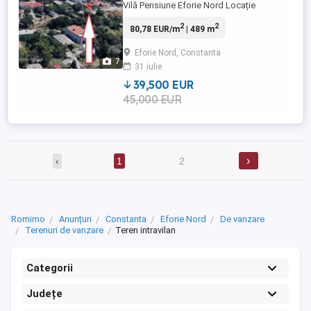
Vilă Pensiune Eforie Nord Locație
excelentă, pe stradă liniștită, cu toate
2
2
80,78 EUR/m
| 489 m
facilitățile în zonă ideal pentru locuință
permanentă, casă de vacanță sau
Eforie Nord, Constanta
investiție turistică. Suprafață teren: 489
7
31 iulie
mp Front stradal: 9,41 m Utilități: Apă pe
teren ...
39,500 EUR
45,000 EUR
›
‹
1
2
Romimo
Anunțuri
Constanta
Eforie Nord
De vanzare
Terenuri de vanzare
Teren intravilan
Categorii
Județe