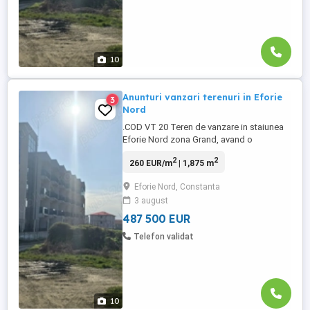
10
Anunturi vanzari terenuri in Eforie
3
Nord
.COD VT 20 Teren de vanzare in staiunea
Eforie Nord zona Grand, avand o
suprafata de 1875 mp intravilan
2
2
260 EUR/m
| 1,875 m
construibil Poziţionat într-o zona foarte
activă, dinamică şi în plină dezvoltare
Eforie Nord, Constanta
imobiliară. Proprietatea este o reală
3 august
investiţie pentru dezvoltarea şi
comercializarea imobilelor
487 500 EUR
colective,turistice ...
Telefon validat
10