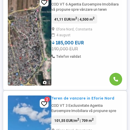
COD VT 6 Agentia Euroempire Imobiliara
vă propune spre vânzare un teren
intravilan construibil Eforie Nord zona
2
2
41,11 EUR/m
| 4,500 m
cartier nou avand o suprafata de 4500 mp.
cu deschidere de 48 ml , Terenul este
Eforie Nord, Constanta
ideal pentru investiție sau pentru
4 august
construirea unei locuințe permanente sau
de vacanță, fiind situat într-o ...
185,000 EUR
190,000 EUR
Telefon validat
1
Teren de vanzare in Eforie Nord
2
COD VT 3 Exclusivitate Agentia
Euroempire Imobiliara vă propune spre
vânzare un teren intravilan construibil in
2
2
101,55 EUR/m
| 709 m
statiunea Eforie Nord zona cartierul nou
avand o suprafata de 709 mp cu o