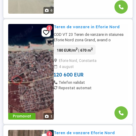
6
Teren de vanzare in Eforie Nord
2
COD VT 23 Teren de vanzare in staiunea
Eforie Nord zona Grand, avand o
suprafata de 670 mp intravilan construibil
2
2
180 EUR/m
| 670 m
,cu deschidere de 22 ml, Utilitatile se afla
la limita lotului (apa,electrica,gaze).
Eforie Nord, Constanta
Poziţionat într-o zona foarte activă,
4 august
dinamică şi în plină dezvoltare imobiliară.
Proprietatea este ...
120 600 EUR
Telefon validat
Repostat automat
Promovat
1
Teren de vanzare Eforie Nord
3