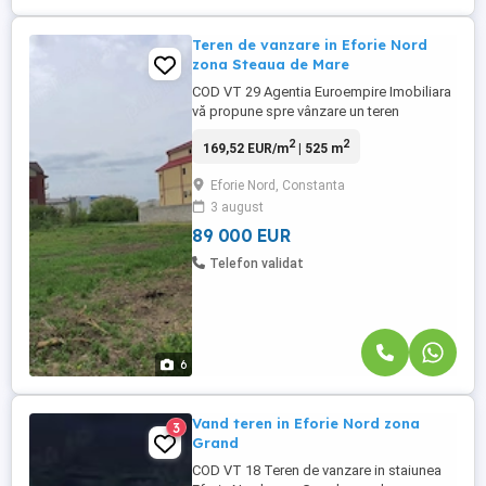
Teren de vanzare in Eforie Nord
zona Steaua de Mare
COD VT 29 Agentia Euroempire Imobiliara
vă propune spre vânzare un teren
intravilan construibil in statiunea Eforie
2
2
169,52 EUR/m
| 525 m
Nord zona Steaua de Mare , avand o
suprafata de 525 mp cu o deschidere pe
Eforie Nord, Constanta
colt la strada,utilitati, Terenul este ideal
3 august
pentru investiție sau pentru construirea
unei locuințe permanente ...
89 000 EUR
Telefon validat
6
Vand teren in Eforie Nord zona
3
Grand
COD VT 18 Teren de vanzare in staiunea