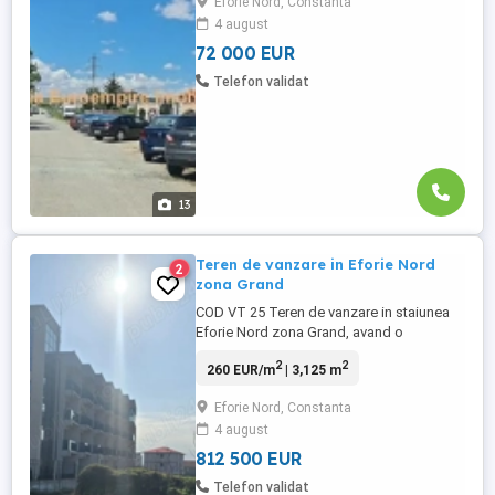
Eforie Nord, Constanta
deschidere de 20 ml la strada Daliei
4 august
,utilitati, Terenul este ideal pentru investiție
sau pentru construirea unei ...
72 000 EUR
Telefon validat
13
Teren de vanzare in Eforie Nord
2
zona Grand
COD VT 25 Teren de vanzare in staiunea
Eforie Nord zona Grand, avand o
suprafata de 3125 mp intravilan
2
2
260 EUR/m
| 3,125 m
construibil Poziţionat într-o zona foarte
activă, dinamică şi în plină dezvoltare
Eforie Nord, Constanta
imobiliară. Proprietatea este o reală
4 august
investiţie pentru dezvoltarea şi
comercializarea imobilelor
812 500 EUR
colective,turistice ...
Telefon validat