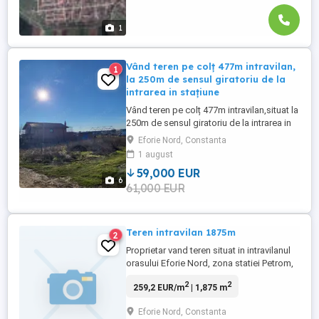
1
Vând teren pe colț 477m intravilan,
1
la 250m de sensul giratoriu de la
intrarea in stațiune
Vând teren pe colț 477m intravilan,situat la
250m de sensul giratoriu de la intrarea in
stațiunea turistica Eforie Nord și de statia
Eforie Nord, Constanta
Petrom.
1 august
59,000 EUR
6
61,000 EUR
Teren intravilan 1875m
2
Proprietar vand teren situat in intravilanul
orasului Eforie Nord, zona statiei Petrom,
intre str.Republicii si str.Traian. Terenul
2
2
259,2 EUR/m
| 1,875 m
este liber si beneficiaza de toate utilitatile.
Se preteaza pentru bloc sau hotel.
Eforie Nord, Constanta
POT=40%, iar pentru locuinte cu dotari la