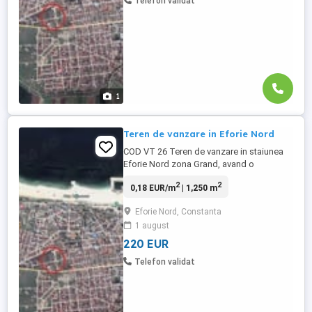
Telefon validat
comercializarea imobilelor
colective,turistice ...
1
Teren de vanzare in Eforie Nord
COD VT 26 Teren de vanzare in staiunea
Eforie Nord zona Grand, avand o
suprafata de 1250 mp cu deschidere de
2
2
0,18 EUR/m
| 1,250 m
25 ml, intravilan construibil Poziţionat într-
o zona foarte activă, dinamică şi în plină
Eforie Nord, Constanta
dezvoltare imobiliară. Proprietatea este o
1 august
reală investiţie pentru dezvoltarea şi
comercializarea imobilelor ...
220 EUR
Telefon validat