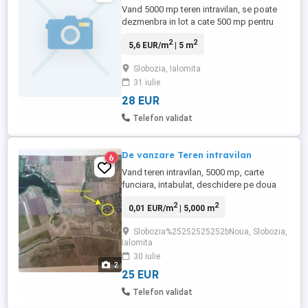
Vand 5000 mp teren intravilan, se poate
dezmenbra in lot a cate 500 mp pentru
constructie ECO , lotul se afla pe drumul
2
2
5,6 EUR/m
| 5 m
dintre Slobozia - Amara .
Slobozia, Ialomita
31 iulie
28 EUR
Telefon validat
De vanzare Teren intravilan
6
Vand teren intravilan, 5000 mp, carte
funciara, intabulat, deschidere pe doua
laturi 50m 100 m ; utilitati existente (apa,
2
2
0,01 EUR/m
| 5,000 m
en electrica, gaze) in imediata vecinatate.
Acest teren este pretabil pentru parc
Slobozia%25252525252bNoua, Slobozia,
eolian, constructii industriale, hale,
Ialomita
depozite, etc. Se poate parcela. Locatia : -
30 iulie
municipiul ...
2
25 EUR
Telefon validat