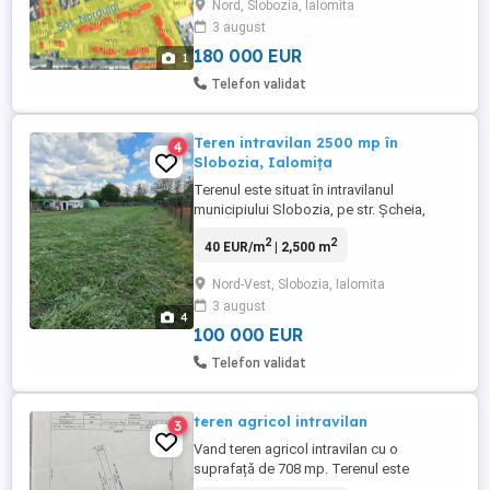
Nord, Slobozia, Ialomita
3 august
180 000 EUR
1
Telefon validat
Teren intravilan 2500 mp în
4
Slobozia, Ialomița
Terenul este situat în intravilanul
municipiului Slobozia, pe str. Șcheia,
nr.2A. Are dimensiunile de 25m deschidere
2
2
40 EUR/m
| 2,500 m
la stradă și 100m în adâncime. Este
împrejmuit integral cu gard metalic.
Nord-Vest, Slobozia, Ialomita
Terenul este racordat la rețeaua de apă
3 august
potabilă a orașului. În plus are un puț forat
4
pentru APĂ INDUSTRIALA, ...
100 000 EUR
Telefon validat
teren agricol intravilan
3
Vand teren agricol intravilan cu o
suprafață de 708 mp. Terenul este
poziționat in zona de nord a municipiului