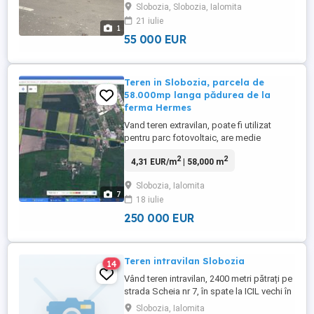
Slobozia, Slobozia, Ialomita
21 iulie
1
55 000 EUR
Teren in Slobozia, parcela de
58.000mp langa pădurea de la
ferma Hermes
Vand teren extravilan, poate fi utilizat
pentru parc fotovoltaic, are medie
tensiune în zona, agricultura sau ferme
2
2
4,31 EUR/m
| 58,000 m
sau diverse constructii, case, hale
productie, parcare tiruri etc, in suprafata
Slobozia, Ialomita
de peste 58.000 de metri patrati, in
7
18 iulie
Slobozia, langa ferma Hermes, la granita
cu comuna Paltinisu. Terenul ...
250 000 EUR
Teren intravilan Slobozia
14
Vând teren intravilan, 2400 metri pătrați pe
strada Scheia nr 7, în spate la ICIL vechi în
oras Slobozia, județ Ialomița. Preț
Slobozia, Ialomita