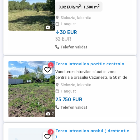
deschidere 16m,incadrat de case locuite.
2
2
0,02 EUR/m
| 1,500 m
Spatiul este intretinut - pomi fructiferi,
gard plasa in spate, gard plasa si tuia pe
Slobozia, Ialomita
lateral si gard metalic la strada. Utilitati la
1 august
poarta. Strada este supravegheata video .
5
Documentele ...
30 EUR
32 EUR
Telefon validat
Teren intravilan pozitie centrala
1
Vand teren intravilan situat in zona
centrala a orasului Cazanesti, la 50 m de
DN 2A Urziceni-Constanta cu deschidere
Slobozia, Ialomita
la strada 31 m, langa biserica, suprafata
1 august
1002 m. Pe teren este amplasata
25 750 EUR
constructia de 103 mp. (casa batraneasca
din caramida) compusa din 3 camere,
Telefon validat
care necesita renovare, baie si ...
7
Teren intravilan arabil ( destinatie
8
)