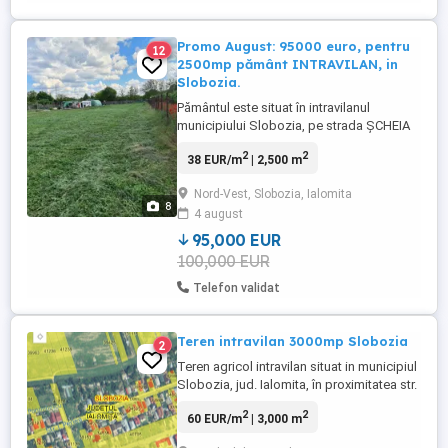
Promo August: 95000 euro, pentru
12
2500mp pământ INTRAVILAN, in
Slobozia.
Pământul este situat în intravilanul
municipiului Slobozia, pe strada ȘCHEIA
NR.2A. Strada este ACUM în amenajare:
2
2
38 EUR/m
| 2,500 m
apa si canalizarea este trasă, se lucreaza
în 2026 de tras curentu electric, gazul
Nord-Vest, Slobozia, Ialomita
metan și soseua în sine... Terenul are
8
4 august
dimensiunile de 25 metri deschidere la
stradă și 100 metri în ...
95,000 EUR
100,000 EUR
Telefon validat
Teren intravilan 3000mp Slobozia
2
Teren agricol intravilan situat in municipiul
Slobozia, jud. Ialomita, în proximitatea str.
Ionel Perlea. Suprafață: 3000mp Imobil
2
2
60 EUR/m
| 3,000 m
înscris in cartea funciara și intabulat.