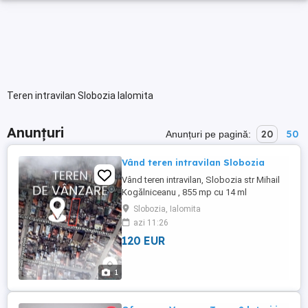
Teren intravilan Slobozia Ialomita
Anunțuri
20
50
Anunțuri pe pagină:
Vând teren intravilan Slobozia
Vând teren intravilan, Slobozia str Mihail
Kogălniceanu , 855 mp cu 14 ml
deschidere. Preț 120 euro mp.
Slobozia, Ialomita
azi 11:26
120 EUR
1