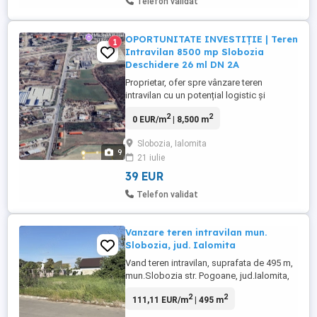
Telefon validat
OPORTUNITATE INVESTIȚIE | Teren
1
Intravilan 8500 mp Slobozia
Deschidere 26 ml DN 2A
Proprietar, ofer spre vânzare teren
intravilan cu un potențial logistic și
comercial deosebit, în suprafață totală de
2
2
0 EUR/m
| 8,500 m
8.500 mp, localizat strategic la intrarea în
Municipiul Slobozia dinspre Urziceni,
Slobozia, Ialomita
direct pe DN 2A (Șoseaua București -
9
21 iulie
Constanța). Terenul este inclus în ZONA
DE COMERȚ ȘI SERVICII ...
39 EUR
Telefon validat
Vanzare teren intravilan mun.
Slobozia, jud. Ialomita
Vand teren intravilan, suprafata de 495 m,
mun.Slobozia str. Pogoane, jud.Ialomita,
deschidere 14.077m, Relatii intre orele
2
2
111,11 EUR/m
| 495 m
17.00-21.00