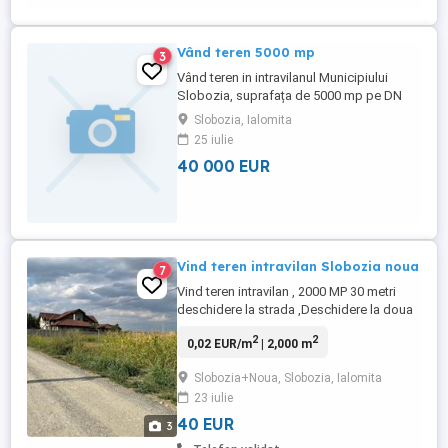
Vând teren 5000 mp
3
Vând teren in intravilanul Municipiului
Slobozia, suprafața de 5000 mp pe DN
Slobozia Amara in tarla 310 3 parcela 38
Slobozia, Ialomita
langa oerie, mai multe informații la telefon.
25 iulie
40 000 EUR
Vind teren intravilan Slobozia noua
7
Vind teren intravilan , 2000 MP 30 metri
deschidere la strada ,Deschidere la doua
strazi, Utilitati la ambele strazi Doresc sa
2
2
0,02 EUR/m
| 2,000 m
fiu contactat telefonic dupa ora 20. Pret
40E MP
Slobozia+Noua, Slobozia, Ialomita
23 iulie
40 EUR
3