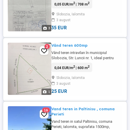
2
2
0,05 EUR/m
| 708 m
Slobozia, jud. Ialomita. Tarla T-519 3,
Parcela P-60 . Toate actele la zi .
Slobozia, Ialomita
3 august
35 EUR
3
Vând teren 600mp
2
Vând teren intravilan în municipiul
Slobozia, Str. Luncii nr. 1, ideal pentru
construcția unei locuințe! Preț: 25 euro mp
2
2
0,04 EUR/m
| 600 m
Suprafață: 600 mp Utilități la poartă:
curent, gaz, canalizare Apa este deja
Slobozia, Ialomita
racordată
3 august
25 EUR
1
Vand teren in Paltinisu , comuna
16
Perieti
Vand teren in satul Paltinisu, comuna
Perieti, Ialomita, suprafata 1500mp,