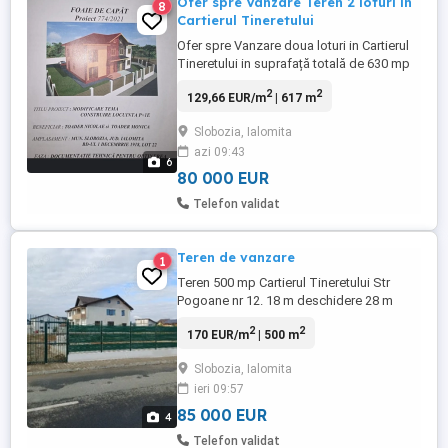
Ofer spre Vanzare Teren 2 loturi in
8
Cartierul Tineretului
Ofer spre Vanzare doua loturi in Cartierul
Tineretului in suprafață totală de 630 mp
pe colt cu deschidere la Bulevardul 01
2
2
129,66 EUR/m
| 617 m
Decembrie , avand o fundație de 114 mp
gaze cu următoarele facilități gaze , curent
Slobozia, Ialomita
, canalizare , alimentare cu apa deja trase
azi 09:43
la locatie. Se vinde impreuna cu un proiect
6
de construcție ...
80 000 EUR
Telefon validat
Teren de vanzare
1
Teren 500 mp Cartierul Tineretului Str
Pogoane nr 12. 18 m deschidere 28 m
adancime Racordat la apa si canalizare.
2
2
170 EUR/m
| 500 m
Gaze si curent la poarta Pret 85000 euro.
Slobozia, Ialomita
ieri 09:57
85 000 EUR
4
Telefon validat