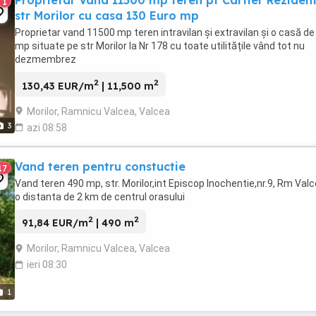
Proprietar Vand 11500 mp teren pt Cartier Rezident
1
str Morilor cu casa 130 Euro mp
Proprietar vand 11500 mp teren intravilan și extravilan și o casă de
mp situate pe str Morilor la Nr 178 cu toate utilitățile vând tot nu
dezmembrez
2
2
130,43 EUR/m
| 11,500 m
Morilor, Ramnicu Valcea, Valcea
3
azi 08:58
Vand teren pentru constuctie
17
Vand teren 490 mp, str. Morilor,int Episcop Inochentie,nr.9, Rm Valc
o distanta de 2 km de centrul orasului
2
2
91,84 EUR/m
| 490 m
Morilor, Ramnicu Valcea, Valcea
ieri 08:30
1