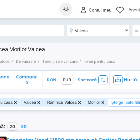
ane
Companii
Hartă
RON
EUR
Sortează
Agenți
Contul meu
0
ea Morilor Valcea
alcea
De vanzare
Terenuri de vanzare
Teren pentru casa
oane
Companii
Hartă
RON
EUR
Sortează
0
ru casa
Valcea
Ramnicu Valcea
Morilor
Șterge toate filt
nă:
20
50