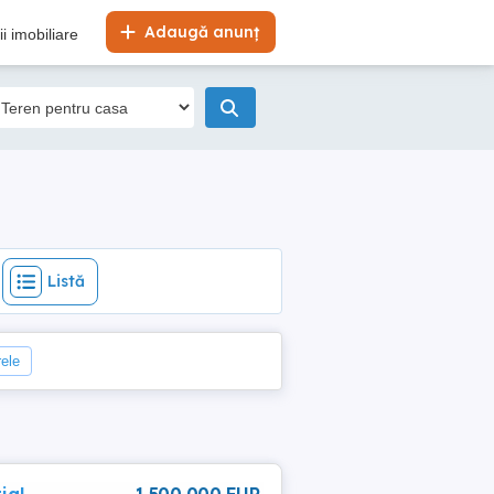
Listă
Adaugă anunț
i imobiliare
Listă
rele