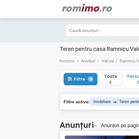
rom
imo
.ro
Toate
Perso
Filtre
4
2
2
Teren pentru casa Ramnicu Valc
Romimo
Anunțuri
Valcea
Ramnicu V
Toate
Pers
Filtre
4
2
2
→
Filtre active:
Imobiliare
Teren pent
Anunțuri
–
Anunțuri pe pagi