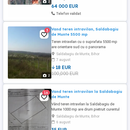
2
Magazinul Crișul: 10 minute ...
64 000 EUR
Telefon validat
Vand teren intravilan, Saldabagiu
3
de Munte 5500 mp
Teren intravilan cu o suprafata 5500 mp
are orientare sud cu o panorama
frumoasa... Este la o distanta de aprox. 5
Saldabagiu de Munte, Bihor
km de magazinul CRISUL . Trei posibilitati
7 august
de acces ; Spitalul Judetean-Hanul
18 EUR
Pescarilor , Str. Izvorului-Spitalul Sanatoriu
100,000 EUR
si prin com. Paleu . Utilitatile curent, apa ,
2
cablu ...
Vand teren intravilan la Saldabagiu
16
de Munte
Vând teren intravilan la Saldabagiu de
Munte 1000 mp are drum pietruit curentul
in apropiere.
Saldabagiu de Munte, Bihor
6 august
35 EUR