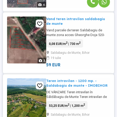
4
Vand teren intravilan saldabagiu
de munte
Vand parcele de teren Saldabagiu de
munte zona acces Gheorghe Doja 520-
730 mpIntravilan construibil.Utilitati apa
2
2
0,08 EUR/m
| 730 m
curent canalizare,gazPret 59 euro mp.
Saldabagiu de Munte, Bihor
19 iulie
3
59 EUR
Teren intravilan - 1200 mp. -
Saldabagiu de munte - IMOBIHOR
DE VÂNZARE Teren intravilan în
Săldăbagiu de Munte Teren intravilan de
vânzare în Săldăbagiu de Munte, cu o
2
2
53,25 EUR/m
| 1,200 m
suprafață de 1.200 mp și un front stradal
de 18,5 ml. Terenul este amplasat într-o
Saldabagiu de Munte, Bihor
zonă rezidențială aflată în dezvoltare, cu