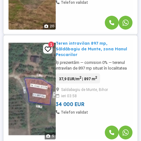
Telefon validat
20
Teren intravilan 897 mp,
1
Săldăbagiu de Munte, zona Hanul
Pescarilor
Îți prezentăm — comision 0% — terenul
intravilan de 897 mp situat în localitatea
Săldăbagiu de Munte, Comuna Paleu,
2
2
37,9 EUR/m
| 897 m
poziționat lângă Lacul Săldăbagiu,
accesul la teren se face pe drumul care
Saldabagiu de Munte, Bihor
trece prin fața Hanului Pescarilor și este
ieri 03:58
într-o zonă adiacentă caselor nou
construite. Este potrivit dacă ai ...
34 000 EUR
Telefon validat
5