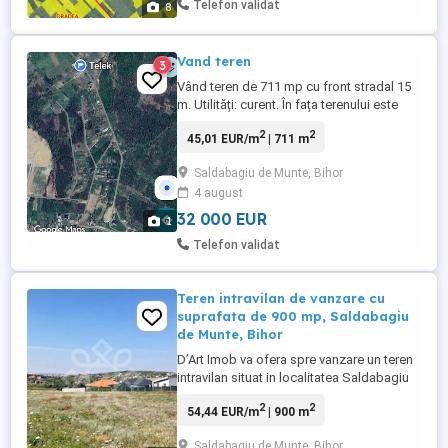
Telefon validat
8
Vand teren
3
Vând teren de 711 mp cu front stradal 15
m. Utilități: curent. În fața terenului este
conducta de apă si de gaz . Nomenclator
2
2
45,01 EUR/m
| 711 m
stradal si teren cedat la primarie pentru
drum asfaltat.Bonus proiect de casă de
Saldabagiu de Munte, Bihor
vacanță tip A frame construibil imediat cu
4 august
autorizație aprobat.
32 000 EUR
1
Telefon validat
Teren intravilan de vanzare cu
suprafata de 900 mp, Saldabagiu
de Munte, Bihor
D’Art Imob va ofera spre vanzare un teren
intravilan situat in localitatea Saldabagiu
de Munte, cu o suprafata de 900 mp.
2
2
54,44 EUR/m
| 900 m
Terenul este situat intr-o zona in continua
dezvoltare, cu o priveliste minunata in
Saldabagiu de Munte, Bihor