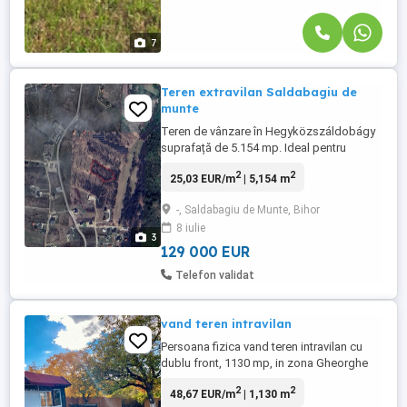
7
Teren extravilan Saldabagiu de
munte
Teren de vânzare în Hegyközszáldobágy
suprafață de 5.154 mp. Ideal pentru
investiție, într-o zonă aflată în continuă
2
2
25,03 EUR/m
| 5,154 m
dezvoltare și extindere. Terenul nu
beneficiază în prezent de acces direct
-, Saldabagiu de Munte, Bihor
(drum de intrare), însă se poate obține
8 iulie
drept de servitute de trecere, la cerere.
3
Preț: 25 mp, ușor negociabil. În ...
129 000 EUR
Telefon validat
vand teren intravilan
Persoana fizica vand teren intravilan cu
dublu front, 1130 mp, in zona Gheorghe
Doja, la cateva minute de centrul orasului!
2
2
48,67 EUR/m
| 1,130 m
Terenul este imprejmuit cu gard de sarma,