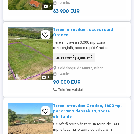
14 iulie
acces facil și un număr tot mai mare de
4
locuințe noi. Dimensiunile ...
63 900 EUR
Teren intravilan , acces rapid
Oradea
Teren intravilan 3.000 mp zonă
rezidențială, acces rapid Oradea,
Săldăbagiu de Munte Teren intravilan cu
2
2
30 EUR/m
| 3,000 m
branșament electric trifazic existent pe
teren. Parcelabil, ideal pentru construcție
Saldabagiu de Munte, Bihor
sau investiție. Acte la zi, fără sarcini,
14 iulie
disponibil pentru construcție imediată. De
10
vânzare teren intravilan ...
90 000 EUR
Telefon validat
Teren intravilan Oradea, 1600mp,
panorama deosebita, toate
utilitatile
Se oferă spre vânzare un teren de 1600
mp, situat într-o zonă cu valoare în