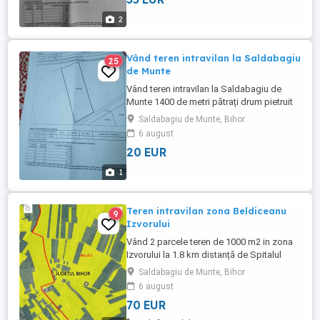
2
Vând teren intravilan la Saldabagiu
25
de Munte
Vând teren intravilan la Saldabagiu de
Munte 1400 de metri pătrați drum pietruit
curentul în apropiere.
Saldabagiu de Munte, Bihor
6 august
20 EUR
1
Teren intravilan zona Beldiceanu
9
Izvorului
Vând 2 parcele teren de 1000 m2 in zona
Izvorului la 1.8 km distanță de Spitalul
TBC , front la drumul Oradea Saldabagiu
Saldabagiu de Munte, Bihor
de Munte. Aparține de Paleu.
6 august
70 EUR