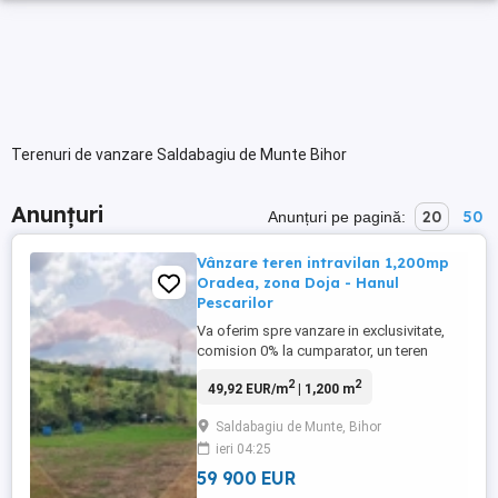
Terenuri de vanzare Saldabagiu de Munte Bihor
Anunțuri
20
50
Anunțuri pe pagină:
Vânzare teren intravilan 1,200mp
Oradea, zona Doja - Hanul
Pescarilor
Va oferim spre vanzare in exclusivitate,
comision 0% la cumparator, un teren
intravilan cu suprafata de 1200 mp, situat
2
2
49,92 EUR/m
| 1,200 m
la limita dintre Oradea si Săldăbagiu de
Munte, in apropiere de Hanul Pescarilor,
Saldabagiu de Munte, Bihor
într-o zonă verde, liniștită, intr-un loc în
ieri 04:25
care natura se interfereaza cu orașul, dar
excelent conectată, ...
59 900 EUR