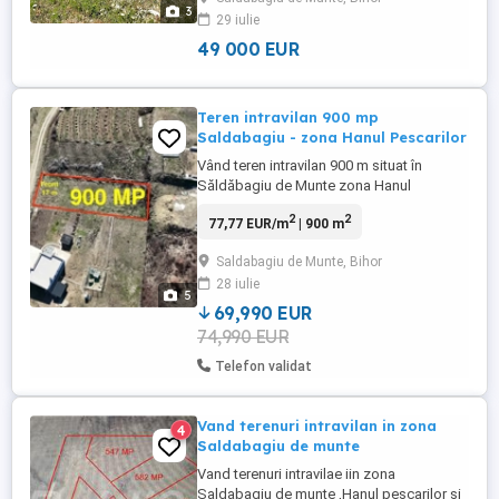
apropierea strazii Nicolae Beldiceanu a
3
29 iulie
mun. Oradea. Are un front stradal generos
de 25 ml. Drumul ...
49 000 EUR
Teren intravilan 900 mp
Saldabagiu - zona Hanul Pescarilor
Vând teren intravilan 900 m situat în
Săldăbagiu de Munte zona Hanul
Pescarilor, pe Strada Căprioarei, într-o
2
2
77,77 EUR/m
| 900 m
zonă rezidențială liniștită și selectă, cu
case noi construite în vecinătate.
Saldabagiu de Munte, Bihor
Localizare excelentă: Terenul se află în
28 iulie
imediata vecinătate a restaurantului Hanul
5
Pescarilor, paralel cu DC37 ...
69,990 EUR
74,990 EUR
Telefon validat
Vand terenuri intravilan in zona
4
Saldabagiu de munte
Vand terenuri intravilae iin zona
Saldabagiu de munte ,Hanul pescarilor si