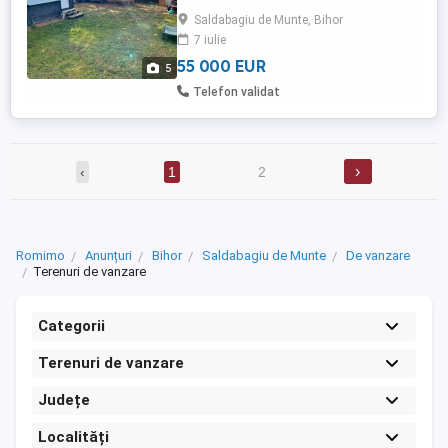
are apa curenta de la retea iar restul
Saldabagiu de Munte, Bihor
utilitatilor sunt pe aproape! Ca si bonus o
7 iulie
casuta de lemn, livada pe rod si o
panorama de vis, ...
55 000 EUR
5
Telefon validat
›
‹
1
2
Romimo
Anunțuri
Bihor
Saldabagiu de Munte
De vanzare
Terenuri de vanzare
Categorii
Terenuri de vanzare
Județe
Localități