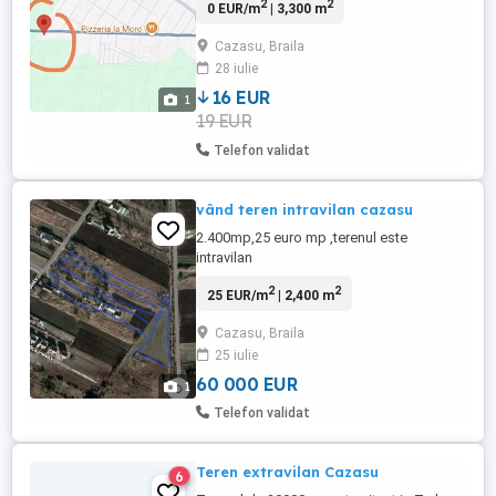
2
2
0 EUR/m
| 3,300 m
Acces la toate utilitățile, apa, gaze, curent.
preț 16 euro mp neg.
Cazasu, Braila
28 iulie
16 EUR
1
19 EUR
Telefon validat
vând teren intravilan cazasu
2.400mp,25 euro mp ,terenul este
intravilan
2
2
25 EUR/m
| 2,400 m
Cazasu, Braila
25 iulie
60 000 EUR
1
Telefon validat
Teren extravilan Cazasu
6