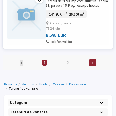
Terenul de 20900mp este situat in Tarlaua
38, parcela 15. Prețul este pe hectar.
2
2
0,41 EUR/m
| 20,900 m
Cazasu, Braila
24 iulie
8 598 EUR
Telefon validat
›
‹
1
2
Romimo
Anunțuri
Braila
Cazasu
De vanzare
Terenuri de vanzare
Categorii
Terenuri de vanzare