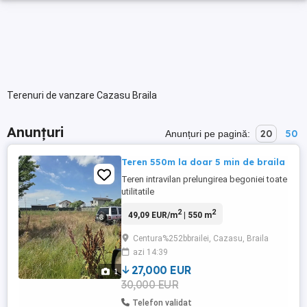
Terenuri de vanzare Cazasu Braila
Anunțuri
20
50
Anunțuri pe pagină:
Teren 550m la doar 5 min de braila
Teren intravilan prelungirea begoniei toate
utilitatile
2
2
49,09 EUR/m
| 550 m
Centura%252bbrailei, Cazasu, Braila
azi 14:39
27,000 EUR
1
30,000 EUR
Telefon validat