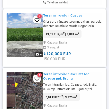
Telefon validat
Teren intravilan Cazasu
4
Ofer spre vânzare teren intravilan , parcela
de teren se afla le strada Begoniei în
localitatea Cazasu. Terenul este în
2
2
13,51 EUR/m
| 8,881 m
suprafață de 8881 mp cu o deschidere de
15 mp la șoseaua asfaltata . Parcela se
Cazasu, Braila
regăsește foarte aproape de șoseaua de
3 august
centura respectiv sensul giratoriu de
întrare în Cazasu. Pentru ...
120,000 EUR
4
150,000 EUR
Teren intravilan 3375 m2 loc.
4
Cazasu jud. Braila
Teren intravilan loc. Cazasu, jud. Braila,
3375 mp. Intrare din str Bujorilor, tel .
2
2
0,01 EUR/m
| 3,375 m
Cazasu, Braila