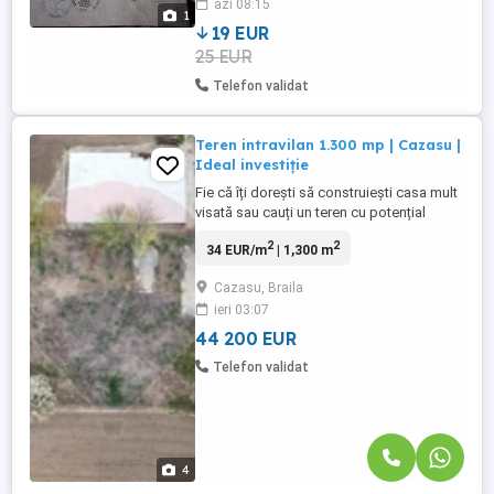
azi 08:15
Nou, T15 P1,langa cartierul rezidential de
1
case de pe str.Begoniei. (2 ...
19 EUR
25 EUR
Telefon validat
Teren intravilan 1.300 mp | Cazasu |
Ideal investiție
Fie că îți dorești să construiești casa mult
visată sau cauți un teren cu potențial
investițional, această proprietate din
2
2
34 EUR/m
| 1,300 m
Cazasu poate fi alegerea potrivită.
Amplasat într-o zonă aflată în plină
Cazasu, Braila
dezvoltare, la doar câteva minute de
ieri 03:07
municipiul Brăila, terenul oferă multiple
posibilități de valorificare. Terenul ...
44 200 EUR
Telefon validat
4