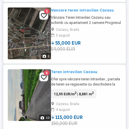
Vanzare teren intravilan Cazasu
3
Vânzare Teren Intravilan Cazasu sau
schimb cu apartament 2 camere Progresul
Vidin, etaje inferioare. Suprafață: 1507 mp
Cazasu, Braila
Adresă: Str. Mușcatelor nr. 40 Detalii:
5 august
Teren intravilan, marcat în fotografie cu
55,000 EUR
albastru. Stradă asfaltată, în plină
59,000 EUR
dezvoltare, situată într-un cartier de vile.
Utilități disponibile ...
2
Teren intravilan Cazasu
8
Ofer spre vânzare teren intravilan , parcela
de teren se regaseste cu deschidere la
strada Begoniei în localitatea Cazasu
2
2
12,95 EUR/m
| 8,881 m
municipiul Braila. Terenul este în suprafață
de 8881 mp cu o deschidere de 15 mp la
Cazasu, Braila
șoseaua asfaltata .Prețul terenul 115000
4 august
euro. Parcela se regăsește foarte aproape
de șoseaua de ...
115,000 EUR
10
150,000 EUR