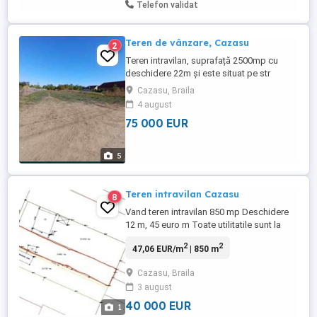
Telefon validat
Teren de vânzare, Cazasu
2
Teren intravilan, suprafață 2500mp cu
deschidere 22m și este situat pe str
Bujorilor. Posibilitate ,curent electric ,apa
Cazasu, Braila
și gaze aflându-se pe linia străzii.
4 august
75 000 EUR
5
Teren intravilan Cazasu
8
Vand teren intravilan 850 mp Deschidere
12 m, 45 euro m Toate utilitatile sunt la
poartă.
2
2
47,06 EUR/m
| 850 m
Cazasu, Braila
3 august
40 000 EUR
1