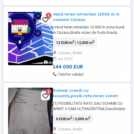
Vand teren intravilan 12000 m in
5
comuna Cazasu.
-Vand teren intravilan 12.000 m zona bună
in Cazasu,Braila vizavi de fosta livada .
Deschidere la Str. Principala 42.5
2
2
12 EUR/m
| 12,000 m
m.Disponibil pentru orce tip de
constructii. 12 euro m , negociabil. Detalii
Cazasu, Braila
pe watsapp. 144000 euro
azi 10:01
5
144 000 EUR
Telefon validat
Schimb (vand) cu
2
locuinta,posib.rate,teren constr.
(1) POSIBILITATE RATE SAU SCHIMB CU
APART.3 CAM.ULTRACENTRALDeschidere
la doua strazi: str.Begoniei cu
2
2
0 EUR/m
| 5,000 m
str.Cimitirului,paralela cu str.Macului ,cu
doua deschideri. Proprietar schimb cu
Cazasu, Braila
apartament sau vănd 5000 mp in Cazasu