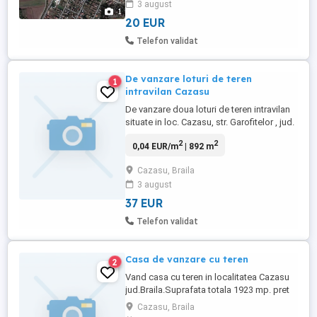
3 august
1
20 EUR
Telefon validat
De vanzare loturi de teren
1
intravilan Cazasu
De vanzare doua loturi de teren intravilan
situate in loc. Cazasu, str. Garofitelor , jud.
Braila. Loturile de teren au deschidere la
2
2
0,04 EUR/m
| 892 m
drum de 12.5 ml si 15 ml si suprafetele de
892 m2 si 1065 m2. Acces la toate
Cazasu, Braila
utilitatile apa, curent, gaze si in viitorul
3 august
apropiat canalizare. Pretul este de 37 euro
...
37 EUR
Telefon validat
Casa de vanzare cu teren
2
Vand casa cu teren in localitatea Cazasu
jud.Braila.Suprafata totala 1923 mp. pret
80000 Eur .
Cazasu, Braila