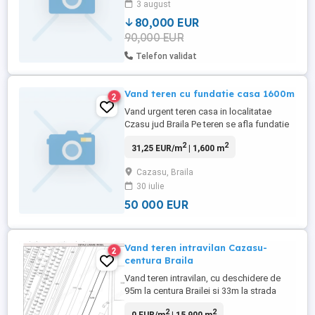
3 august
80,000 EUR
90,000 EUR
Telefon validat
Vand teren cu fundatie casa 1600m
2
Vand urgent teren casa in localitatae
Czasu jud Braila Pe teren se afla fundatie
si ridicata pana la nivelul 1 pentru mai
2
2
31,25 EUR/m
| 1,600 m
multe detalii tel Utilitati in zona pretul este
sub nivelul zonei
Cazasu, Braila
30 iulie
50 000 EUR
Vand teren intravilan Cazasu-
2
centura Braila
Vand teren intravilan, cu deschidere de
95m la centura Brailei si 33m la strada
Begoniei din Cazasu (strada este
2
2