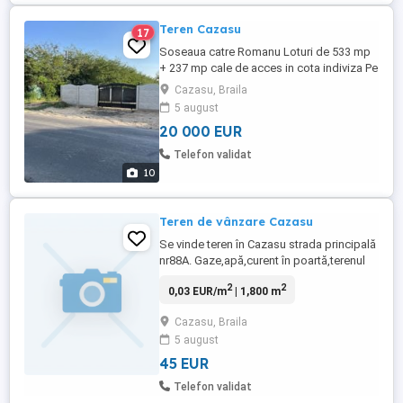
Teren Cazasu
17
Soseaua catre Romanu Loturi de 533 mp
+ 237 mp cale de acces in cota indiviza Pe
sosea trec tevile de apa si gaze. Pe tern
Cazasu, Braila
exista un bransament electric.
5 august
20 000 EUR
Telefon validat
10
Teren de vânzare Cazasu
Se vinde teren în Cazasu strada principală
nr88A. Gaze,apă,curent în poartă,terenul
are deschidere de 20m și o lungime de
2
2
0,03 EUR/m
| 1,800 m
90m total1800m.Pentru mai multe
informații sunați la nr.
Cazasu, Braila
5 august
45 EUR
Telefon validat