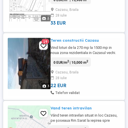
0 EUR/m
| 15,900 m
asfaltata, cu acces la utilitati). Suprafata
terenului este de 15900 mp și se afla in
Cazasu, Braila
apropierea sensului giratoriu Braila-
28 iulie
Cazasu. Terenul poate fi folosit in scopul
2
construirii de hale industriale, ...
33 EUR
Teren constructii Cazasu
19
Vind loturi de la 270 mp la 1500 mp in
noua zona rezidentiala in Cazasul vechi.
Latime teren 19,54 m ( vezi desen). Oferta
2
2
0 EUR/m
| 10,000 m
senzationala pentru investitori., suprafata
totala: 10.000 mp
Cazasu, Braila
28 iulie
22 EUR
3
Telefon validat
Vand teren intravilan
Vând teren intravilan situat in loc Cazasu,
pe șoseaua Rm.Sarat la ieșirea spre
Tudor Vladimirescu, suprafață 3300 mp.