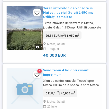
Teren intravilan de vânzare în
Matca, județul Galați 1.950 mp |
Utilități complete
Teren intravilan de vânzare în Matca,
județul Galați 1.950 mp | Utilități complete |
Localizare excelentă | 40.000 EUR Oferim
2
2
20,51 EUR/m
| 1,950 m
spre vânzare un teren intravilan situat în
comuna Matca, sat Matca, județul Galați,
Matca, Galati
într-o zonă ideală atât pentru construcția
7
1 august
unei locuințe, cât și pentru activități
agricole ...
40 000 EUR
Vand teren 4 ha apa curent
3
imprejmuit
3 km de centrul orasului Tecuci spre
Matca, 800 m de la soseaua spre Matca.
Deschidere 80m, lungime 500m. Este
2
2
0 EUR/m
| 40,000 m
imprejmuit, apa, curent + alte facilitati. Alte
detalii la telefon.
Matca, Galati
20 iulie