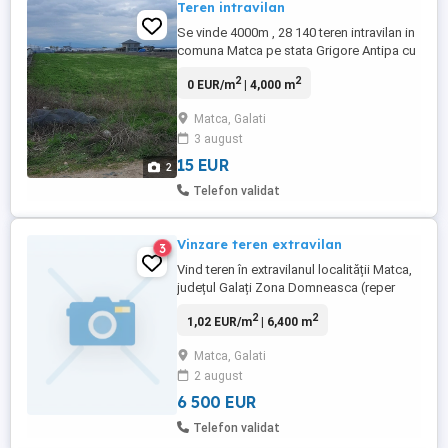
Teren intravilan
Se vinde 4000m , 28 140 teren intravilan in
comuna Matca pe stata Grigore Antipa cu
drum in ambele capete la 300 m distanță
2
2
0 EUR/m
| 4,000 m
de piață de legume . Prețul este de 15 Euro
m negociabil in limita bunului simț .
Matca, Galati
3 august
15 EUR
2
Telefon validat
Vinzare teren extravilan
3
Vind teren în extravilanul localității Matca,
județul Galați Zona Domneasca (reper
Corodeanca, la sonde) Suprafata: 0,64 ha
2
2
1,02 EUR/m
| 6,400 m
Identificare parcela: T 59 4 ,P 44
Matca, Galati
2 august
6 500 EUR
Telefon validat