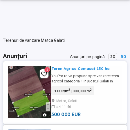
Terenuri de vanzare Matca Galati
Anunțuri
20
50
Anunțuri pe pagină:
Teren Agrico Comasat 150 ha
1
YouPro.ro va propune spre vanzare teren
agricol categoria 1 in judetul Galati in
suprafata de 30-150 ha, se poate vinde de
2
2
1 EUR/m
| 300,000 m
la minim 30-50 ha comasat 100% sau la
150 ha comasat 90%. Pretul este de 10.000
Matca, Galati
euro ha. Detalii la telefon 0730.128.288
azi 11:46
300 000 EUR
1