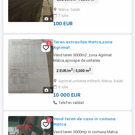
Matca, Galati
7 iulie
6
100 EUR
Teren extravilan Matca,zona
1
Agrimat.
Vând teren 5000m2 ,zona Agrimat
Matca,aproape de unitatea
militară.Terenul este la șosea.
2
2
2 EUR/m
| 5,000 m
Agrimat,unitatea militară, Matca, Galati
6 iulie
1
10 000 EUR
Telefon validat
Vand teren de casa in comuna
2
Matca
Vand teren 5000mp in comuna Matca