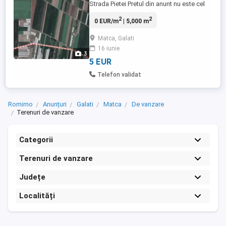
Strada Pietei Pretul din anunt nu este cel
real,pentru mai multe detalii apelati
2
2
0 EUR/m
| 5,000 m
numarul de mai jos Nr de telefon:
Matca, Galati
16 iunie
3
5 EUR
Telefon validat
Romimo
Anunțuri
Galati
Matca
De vanzare
Terenuri de vanzare
Categorii
Terenuri de vanzare
Județe
Localități