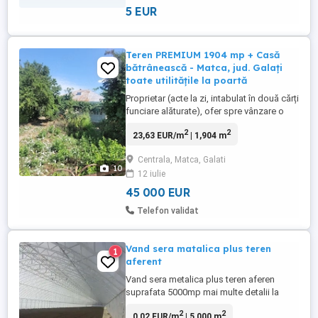
5 EUR
Teren PREMIUM 1904 mp + Casă
bătrânească - Matca, jud. Galați
toate utilitățile la poartă
Proprietar (acte la zi, intabulat în două cărți
funciare alăturate), ofer spre vânzare o
proprietate imobiliară cu potențial masiv,
2
2
23,63 EUR/m
| 1,904 m
situată semicentral în comuna Matca,
județul Galați, pe Strada Ion Mihalache (nr.
Centrala, Matca, Galati
522 și 523). Datorită poziționării la doar
10
12 iulie
câteva sute de metri de centrul comunei și
...
45 000 EUR
Telefon validat
Vand sera matalica plus teren
1
aferent
Vand sera metalica plus teren aferen
suprafata 5000mp mai multe detalii la
telefon
2
2
0,02 EUR/m
| 5,000 m