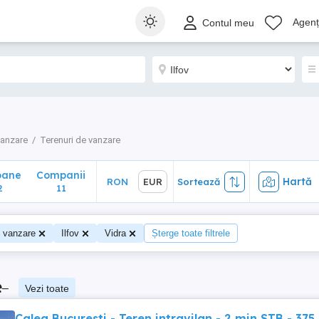
ane
Companii
Hartă
RON
EUR
Sortează
Agenți
Contul meu
11
vanzare
Terenuri de vanzare
oane
Companii
Hartă
RON
EUR
Sortează
2
11
e vanzare
Ilfov
Vidra
Șterge toate filtrele
e
–
Vezi toate
Calea Bucuresti - Teren intravilan - 2 min STB - 375