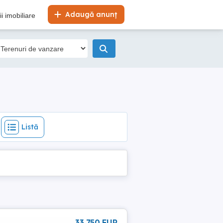
Listă
Adaugă anunț
i imobiliare
Listă
33 750 EUR