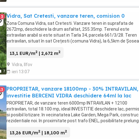
Vidra, Sat Cretesti, vanzare teren, comision 0
3
Zona Comuna Vidra, sat Cretesti. Vanzare teren in suprafata de
2672mp, deschidere la drum asfaltat, 255.35mp. Terenul este
extravilan arabil si este situat in Tarla 34, parcela 661/3/28. Teren
extravilan, situat în sat Crețesti (comuna Vidra), la 6,5km de Șose
de Centura A0. Terenul este longitudinal ...
2
2
13,1 EUR/m
| 2,672 m
Vidra, Ilfov
7
ieri 13:07
PROPRIETAR, vanzare 18100mp - 30% INTRAVILAN,
13
investitie BERCENI VIDRA deschidere 64ml la lac
PROPRIETAR, de vanzare teren 6000mp INTRAVILAN + 12100
extravilan, total 18.100 mp, ideal INVESTITIE deschidere lac, permis
si posibil lotizare. In vecinatatea Lake Garden, Mega Park, construct
rezidentiale noi. In proximitate post trafo ENEL, posibilitate prelung
retea gaze. Dublu acces ...
2
2
13,26 EUR/m
| 18,100 m