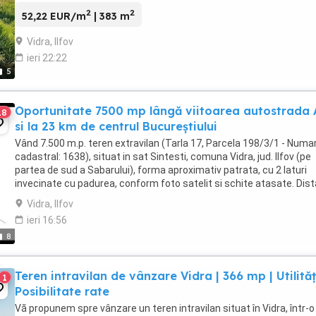
2
2
52,22 EUR/m
| 383 m
Vidra, Ilfov
ieri 22:22
5
Oportunitate 7500 mp lângă viitoarea autostrada
18
si la 23 km de centrul Bucureștiului
Vând 7.500 m.p. teren extravilan (Tarla 17, Parcela 198/3/1 - Numa
cadastral: 1638), situat in sat Sintesti, comuna Vidra, jud. Ilfov (pe
partea de sud a Sabarului), forma aproximativ patrata, cu 2 laturi
invecinate cu padurea, conform foto satelit si schite atasate. Dis
fata de centrul Bucurestiului ...
Vidra, Ilfov
ieri 16:56
8
Teren intravilan de vânzare Vidra | 366 mp | Utilități
1
Posibilitate rate
Vă propunem spre vânzare un teren intravilan situat în Vidra, într-o