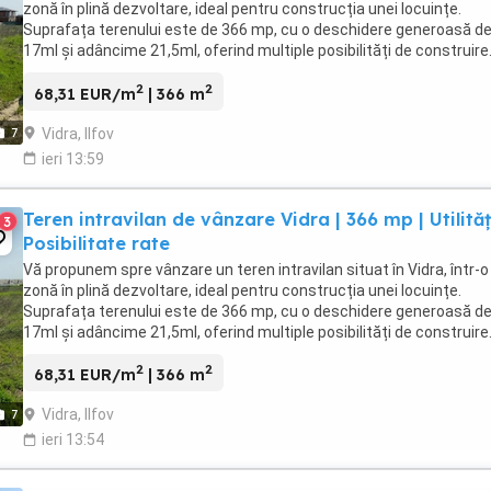
zonă în plină dezvoltare, ideal pentru construcția unei locuințe.
Suprafața terenului este de 366 mp, cu o deschidere generoasă d
17ml și adâncime 21,5ml, oferind multiple posibilități de construire
Utilități: Curent electric disponibil Gaze ...
2
2
68,31 EUR/m
| 366 m
Vidra, Ilfov
7
ieri 13:59
Teren intravilan de vânzare Vidra | 366 mp | Utilități
3
Posibilitate rate
Vă propunem spre vânzare un teren intravilan situat în Vidra, într-o
zonă în plină dezvoltare, ideal pentru construcția unei locuințe.
Suprafața terenului este de 366 mp, cu o deschidere generoasă d
17ml și adâncime 21,5ml, oferind multiple posibilități de construire
Utilități: Curent electric disponibil Gaze ...
2
2
68,31 EUR/m
| 366 m
Vidra, Ilfov
7
ieri 13:54