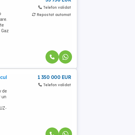
Telefon validat
o
Repostat automat
tare.
ste
- Gaz
cul
1 350 000 EUR
Telefon validat
v de
r un
PUZ-