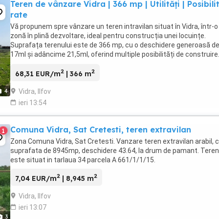
Teren de vânzare Vidra | 366 mp | Utilități | Posibili
rate
Vă propunem spre vânzare un teren intravilan situat în Vidra, într-o
zonă în plină dezvoltare, ideal pentru construcția unei locuințe.
Suprafața terenului este de 366 mp, cu o deschidere generoasă d
17ml și adâncime 21,5ml, oferind multiple posibilități de construire
Utilități: Curent electric disponibil Gaze ...
2
2
68,31 EUR/m
| 366 m
Vidra, Ilfov
4
ieri 13:54
Comuna Vidra, Sat Cretesti, teren extravilan
1
Zona Comuna Vidra, Sat Cretesti. Vanzare teren extravilan arabil, c
suprafata de 8945mp, deschidere 43.64, la drum de pamant. Teren
este situat in tarlaua 34 parcela A 661/1/1/15.
2
2
7,04 EUR/m
| 8,945 m
Vidra, Ilfov
ieri 13:07
3