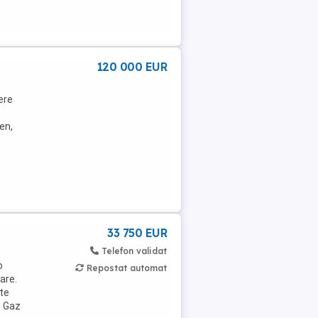
120 000 EUR
ere
en,
33 750 EUR
Telefon validat
o
Repostat automat
tare.
ste
- Gaz