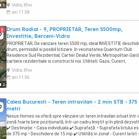
Vidra, Ilfov
5
ieri 11:58
Drum Radial - 9, PROPRIETAR, Teren 5500mp,
3
Investitie, Berceni-Vidra
PROPRIETAR, De vanzare teren 5500 mp, ideal INVESTITIE deschid
drum, permisibil si posibil lotizare. In vecinatatea Quantum Club
Residence Sud Rezidential, Cartier Dealul Verde, Metropolitan Gard
cartiere rezidentiale si constructii noi. Utilitati: Gaze, Curent,
Canalizare, RCS; Acces prin ...
Vidra, Ilfov
ieri 11:56
2
Calea Bucuresti - Teren intravilan - 2 min STB - 375
metri
Nexus Homes va oferă spre vânzare un teren intravilan situat într-
zonă foarte bine poziționată, într-un cadru liniștit și în plină dezvol
✔️ Destinație: • Casa individuala ✔️ Suprafață: • Suprafata lotului e
de 375 mp • Deschidere de 15 mp ✔️ Utilități in zona! - Curent la lot 