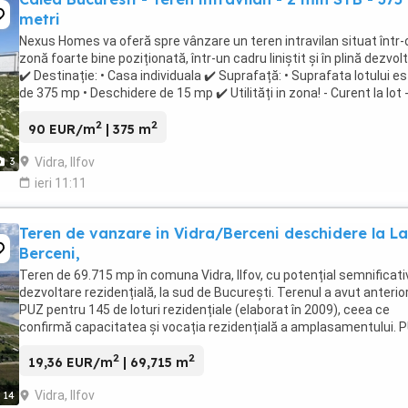
metri
Nexus Homes va oferă spre vânzare un teren intravilan situat într-
zonă foarte bine poziționată, într-un cadru liniștit și în plină dezvol
✔️ Destinație: • Casa individuala ✔️ Suprafață: • Suprafata lotului e
de 375 mp • Deschidere de 15 mp ✔️ Utilități in zona! - Curent la lot 
la 100 ...
2
2
90 EUR/m
| 375 m
Vidra, Ilfov
3
ieri 11:11
Teren de vanzare in Vidra/Berceni deschidere la La
Berceni,
Teren de 69.715 mp în comuna Vidra, Ilfov, cu potențial semnificati
dezvoltare rezidențială, la sud de București. Terenul a avut anterio
PUZ pentru 145 de loturi rezidențiale (elaborat în 2009), ceea ce
confirmă capacitatea și vocația rezidențială a amplasamentului. 
ul necesită reactualizare ...
2
2
19,36 EUR/m
| 69,715 m
Vidra, Ilfov
14