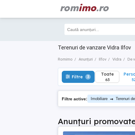
rom
imo
.ro
Toate
Perso
Filtre
3
63
52
Terenuri de vanzare Vidra Ilfov
Romimo
Anunțuri
Ilfov
Vidra
De 
Toate
Pers
Filtre
3
63
5
→
Filtre active:
Imobiliare
Terenuri d
Anunțuri promovat