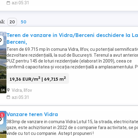
azi 05:31
nă:
20
50
Teren de vanzare in Vidra/Berceni deschidere la La
Berceni,
Teren de 69.715 mp în comuna Vidra, Ilfov, cu potențial semnificati
dezvoltare rezidențială, la sud de București. Terenul a avut anterio
PUZ pentru 145 de loturi rezidențiale (elaborat în 2009), ceea ce
confirmă capacitatea și vocația rezidențială a amplasamentului. 
ul necesită reactualizare ...
2
2
19,36 EUR/m
| 69,715 m
Vidra, Ilfov
14
azi 05:31
Vanzare teren Vidra
1
383mp de vanzare in comuna Vidra Lotul 15, la strada, electricitate
gaze, este achizitionat in 2022 de o companie fara activitate, se 
vinde cu tot cu companie. Astept propuneri !