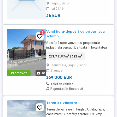
Fughiu, Bihor
Preț: 36 mp negociabil
ieri 01:16
36 EUR
Vand hala-depozit cu birouri,sau
3
schimb
Se oferă spre vanzare o proprietate
industriala versatilă, situată in localitatea
Fughiu,la doar 4 km de la ieșirea din
2
2
271,7 EUR/m
| 622 m
Oradea spre Cluj pe DN1,sau schimb cu
un spatiu in Oradea propice pentru 3
industriala, Fughiu, Bihor
cabinete medicale. Proprietatea este
3 august
compusă din clădire
Promovat
10
administrativă(birouri),clădire
169 000 EUR
operationalâ (halâ) ...
Telefon validat
Repostat în fiecare zi
Teren de vânzare
Teren de vânzare în Fughiu Utilități apă,
canalizare Suprafața terenului 932mp