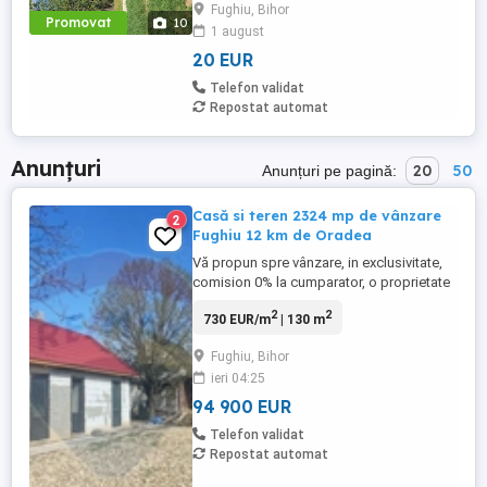
Fughiu, Bihor
curent, apa, canalizare.
Promovat
10
1 august
20 EUR
Telefon validat
Repostat automat
Anunțuri
20
50
Anunțuri pe pagină:
Casă si teren 2324 mp de vânzare
2
Fughiu 12 km de Oradea
Vă propun spre vânzare, in exclusivitate,
comision 0% la cumparator, o proprietate
situată în Fughiu, com Osorhei, la doar 15
2
2
730 EUR/m
| 130 m
minute de Oradea, potrivită pentru cei care
caută mai mult spațiu și liniște si totusi
Fughiu, Bihor
conditii ca la oras, pentru o viața de
ieri 04:25
familie implinita. Proprietatea este
compusa din ...
94 900 EUR
Telefon validat
Repostat automat