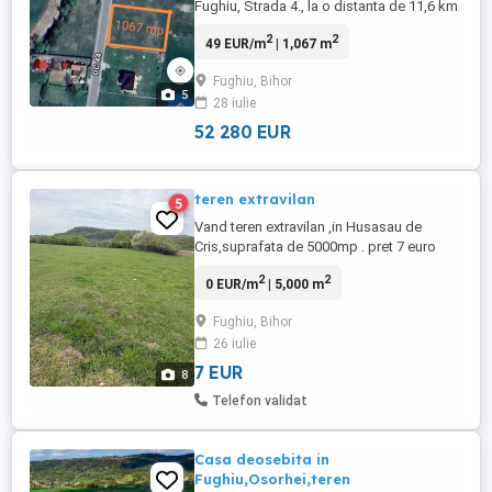
Fughiu, Strada 4., la o distanta de 11,6 km
de la Oradea, intr-o zona linistita cu peisaj
2
2
49 EUR/m
| 1,067 m
verde. Terenul este plat, ideal pentru
constructie. Are o suprafata de 1067 mp
Fughiu, Bihor
cu front stradal de 19 m, utilitatile sunt in
5
28 iulie
fata parcelei cu posibilitate de introducere
...
52 280 EUR
teren extravilan
5
Vand teren extravilan ,in Husasau de
Cris,suprafata de 5000mp . pret 7 euro
mp. cu posibiltate de trecere in intravilan
2
2
0 EUR/m
| 5,000 m
Fughiu, Bihor
26 iulie
7 EUR
8
Telefon validat
Casa deosebita in
Fughiu,Osorhei,teren