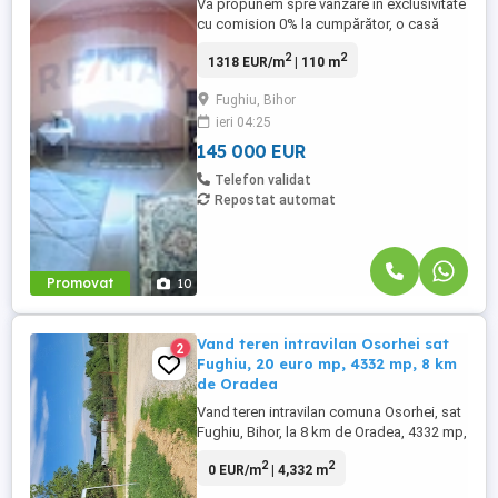
Vă propunem spre vânzare în exclusivitate
cu comision 0% la cumpărător, o casă
spațioasă, luminoasă în zona
2
2
1318 EUR/m
| 110 m
metropolitană la Fughiu, ideală pentru o
familie chiar și cu 2 genereații.
Fughiu, Bihor
Proprietatea este compusă din casă,
ieri 04:25
anexe, pivniță și teren de 1079mp. Casa și
anexele sunt construite în totalitate ...
145 000 EUR
Telefon validat
Repostat automat
Promovat
10
Vand teren intravilan Osorhei sat
2
Fughiu, 20 euro mp, 4332 mp, 8 km
de Oradea
Vand teren intravilan comuna Osorhei, sat
Fughiu, Bihor, la 8 km de Oradea, 4332 mp,
20 euro mp. Terenul este pe strada 526,
2
2
0 EUR/m
| 4,332 m
are cale de acces (drum) pe lungimea de
70 metri, latime 4 metri. La strada exista