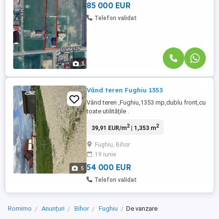
Se acceptă schimb ...
85 000 EUR
Telefon validat
3
Vând teren Fughiu 1353
Vând teren ,Fughiu,1353 mp,dublu front,cu
toate utilitățile .
2
2
39,91 EUR/m
| 1,353 m
Fughiu, Bihor
19 iunie
54 000 EUR
5
Telefon validat
Romimo
Anunțuri
Bihor
Fughiu
De vanzare