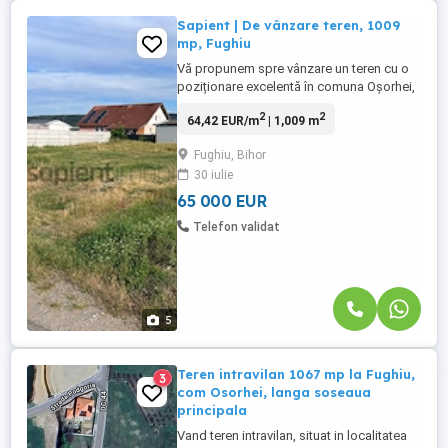
Sapient | De vânzare teren, 1009
mp, Fughiu
Vă propunem spre vânzare un teren cu o
poziționare excelentă în comuna Oșorhei,
satul Fughiu, cu o suprafață de 1,009 mp,
2
2
64,42 EUR/m
| 1,009 m
potrivit pentru construcție de locuință sau
alte destinații. Este poziționat în apropiere
Fughiu, Bihor
de drumul principal și de Biserica din
30 iulie
centrul satului, precum și la mai puțin de 1
km ...
65 000 EUR
Telefon validat
5
Teren intravilan 1067 mp la Fughiu,
3
com Osorhei, langa soseaua
principala
Vand teren intravilan, situat in localitatea