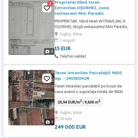
Proprietar.Vând teren
2
Intravilan.OȘORHEI, zona
restaurant Mini Paradis
PROPRIETAR. Vând teren INTRAVILAN, în
OȘORHEI, lângă restaurantul Mini Paradis,
jud. BIHOR. Suprafața este de 1.38 ha, mai
Fughiu, Bihor
exact 13.878 m2. Terenul are 2 cărți
1 august
funciare, un teren in suprafață de 9.190 m2
15 EUR
și celălalt cu suprafața de 4.688 m2 .
2
Terenurile se află unul in continuarea
Telefon validat
celuilalt. Terenul ...
Teren intravilan Parcelabil 9600
mp. - IMOBIHOR
Teren intravilan parcelabil pe locuri de
case avand o suprafața totala de 9600
mp. situat in Fughiu in spate la Mini
2
2
25,94 EUR/m
| 9,600 m
paradis Preț : 25 mp. ( 249.000 ) Tel :
0743.940.287 imobihor.ro
Fughiu, Bihor
30 iulie
3
249 000 EUR