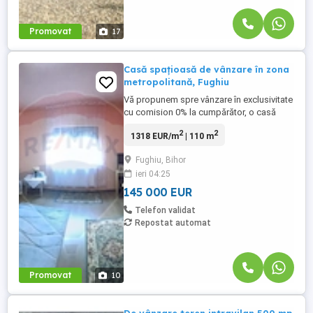
Promovat
17
Casă spațioasă de vânzare în zona
metropolitană, Fughiu
Vă propunem spre vânzare în exclusivitate
cu comision 0% la cumpărător, o casă
spațioasă, luminoasă în zona
2
2
1318 EUR/m
| 110 m
metropolitană la Fughiu, ideală pentru o
familie chiar și cu 2 genereații.
Fughiu, Bihor
Proprietatea este compusă din casă,
ieri 04:25
anexe, pivniță și teren de 1079mp. Casa și
anexele sunt construite în totalitate ...
145 000 EUR
Telefon validat
Repostat automat
Promovat
10