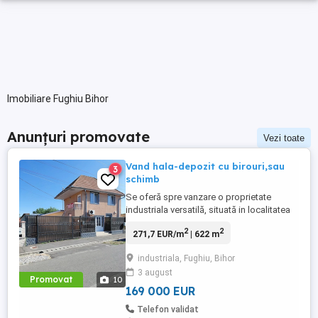
Imobiliare Fughiu Bihor
Anunțuri promovate
Vezi toate
Vand hala-depozit cu birouri,sau
3
schimb
Se oferă spre vanzare o proprietate
industriala versatilă, situată in localitatea
Fughiu,la doar 4 km de la ieșirea din
2
2
271,7 EUR/m
| 622 m
Oradea spre Cluj pe DN1,sau schimb cu
un spatiu in Oradea propice pentru 3
industriala, Fughiu, Bihor
cabinete medicale. Proprietatea este
3 august
compusă din clădire
Promovat
10
administrativă(birouri),clădire
169 000 EUR
operationalâ (halâ) ...
Telefon validat