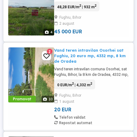
2
2
48,28 EUR/m
| 932 m
Fughiu, Bihor
2 august
45 000 EUR
4
Vand teren intravilan Osorhei sat
2
Fughiu, 20 euro mp, 4332 mp, 8 km
de Oradea
Vand teren intravilan comuna Osorhei, sat
Fughiu, Bihor, la 8 km de Oradea, 4332 mp,
20 euro mp. Terenul este pe strada 526,
2
2
0 EUR/m
| 4,332 m
are cale de acces (drum) pe lungimea de
70 metri, latime 4 metri. La strada exista
Fughiu, Bihor
curent, apa, canalizare.
Promovat
10
1 august
20 EUR
Telefon validat
Repostat automat