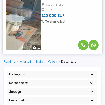
mașină. Amplasată pe un teren generos
Vadeni, Braila
de 2000 mp, include pivniță și toaletă de
6 mai
serviciu. Ultrafinisată cu parchet, gresie,
tâmplărie termopan ...
210 000 EUR
Telefon validat
17
Romimo
Anunțuri
Braila
Vadeni
De vanzare
Categorii
De vanzare
Județe
Localități