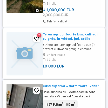
31 iulie
apropierea noului pod peste Dunare .
Terenul are urmatoare facilitati ...
1,000,000 EUR
6
2,000,000 EUR
Telefon validat
Teren agricol foarte bun, cultivat
2
cu grâu, în Vădeni, jud. Brăila
6.7 hectare teren agricol foarte bun (în
prezent cultivat cu grâu) în comuna
Vădeni, jud Brăila. O parte din el la
Vadeni, Braila
soseaua spre Galați 10.000 euro hectar
30 iulie
usor negociabil
10 000 EUR
Casă superba 3 dormitoare, Vădeni
Casă superbă cu 3 dormitoare în zona
centrală a Vădenilor! Această casă
individuală de 180 mp (construită în 2020)
2
2
1167 EUR/m
| 180 m
dispune de 2 băi, 1 terasă și garaj pentru o