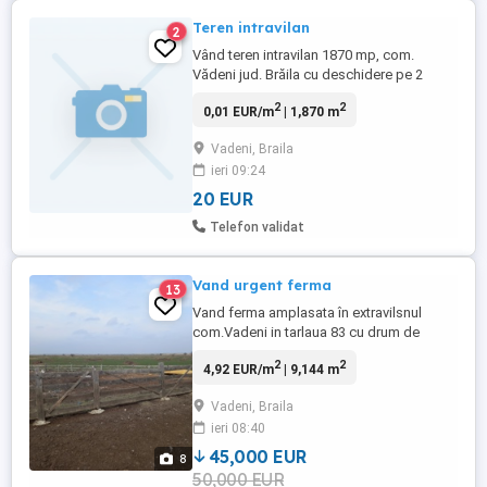
Teren intravilan
2
Vând teren intravilan 1870 mp, com.
Vădeni jud. Brăila cu deschidere pe 2
străzi, in apropierea parcului, cu utilități,,
2
2
0,01 EUR/m
| 1,870 m
posibilitate racordare gaz.
Vadeni, Braila
ieri 09:24
20 EUR
Telefon validat
Vand urgent ferma
13
Vand ferma amplasata în extravilsnul
com.Vadeni in tarlaua 83 cu drum de
acces in DN2B ,cu o suprafață de 3650mp
2
2
4,92 EUR/m
| 9,144 m
teren arabil,5494 mod teren arabil ,iar curți
constructii 741 mp (saivan 201mp ,62mp
Vadeni, Braila
magazie+2 camere) ,constructiile sunt din
ieri 08:40
bac,put forat curtea betonata, dețin carte
funciară. Mai multe ...
45,000 EUR
8
50,000 EUR