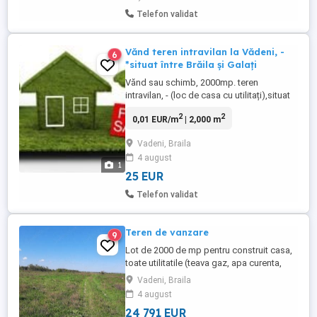
Telefon validat
Vănd teren intravilan la Vădeni, -
6
*situat între Brăila și Galați
Vănd sau schimb, 2000mp. teren
intravilan, - (loc de casa cu utilitați),situat
intr-o zona cu potential ridicat de
2
2
0,01 EUR/m
| 2,000 m
dezvoltare în com.Vădeni. Acces facil si
conexiuni bune catre principalele artere
Vadeni, Braila
rutiere, ditanțat la 11,km pănă la Lidl Vidin
4 august
Brăila, și 10 km de la Dunărea mall Galați.
1
Terenul are 28,5 ...
25 EUR
Telefon validat
Teren de vanzare
9
Lot de 2000 de mp pentru construit casa,
toate utilitatile (teava gaz, apa curenta,
canalizare) langa el. Langa sat, str.
Vadeni, Braila
Lacramioarelor, intrarea dinspre soseaua
4 august
nationala Braila-Galati. Pentru a vizualiza nr
24 791 EUR
de telefon, dati click pe suna si numarul