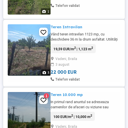
se va afisa pe tastatura telefonului. Pers
Telefon validat
de contact- ...
1
Teren Intravilan
Vând teren intravilan 1123 mp, cu
deschidere 36 m la drum asfaltat. Utilități
(apă, curent, gaz,) la colțul străzii Zonă
2
2
19,59 EUR/m
| 1,123 m
liniștită și acces facil Acte la zi Preț: 22.000
(negociabil) Mai multe detalii la nr:
Vadeni, Braila
3 august
22 000 EUR
3
Telefon validat
Teren 10.000 mp
1
In primul rand anuntul se adreseaza
oamenilor de afaceri cu viziune sau
companiilor mari care au in conducere
2
2
100 EUR/m
| 10,000 m
persoane cu viziune si stiu ce insemna
cuvantul predictibilitate . Terenul se afla in
Vadeni, Braila
localitatea VADENI judetul BRAILA in