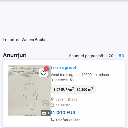
Imobiliare Vadeni Braila
Anunțuri
20
50
Anunțuri pe pagină:
teren agricol
4
Vand teren agricol,10300mp,tarlaua
83,parcela153.
2
2
1,07 EUR/m
| 10,300 m
Vadeni, Braila
azi 06:02
11 000 EUR
1
Telefon validat