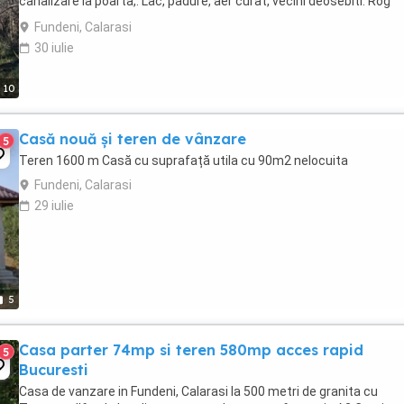
canalizare la poarta,. Lac, padure, aer curat, vecini deosebiti. Rog
seriozitate.
Fundeni, Calarasi
30 iulie
10
Casă nouă și teren de vânzare
5
Teren 1600 m Casă cu suprafață utila cu 90m2 nelocuita
Fundeni, Calarasi
29 iulie
5
Casa parter 74mp si teren 580mp acces rapid
5
Bucuresti
Casa de vanzare in Fundeni, Calarasi la 500 metri de granita cu