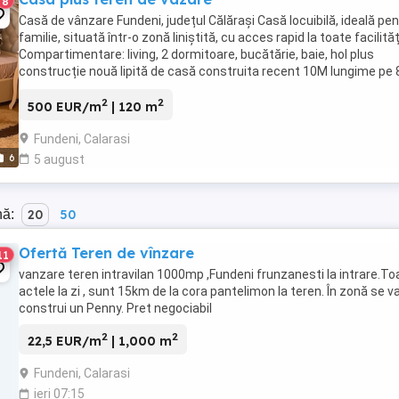
8
Casă de vânzare Fundeni, județul Călărași Casă locuibilă, ideală pe
familie, situată într-o zonă liniștită, cu acces rapid la toate facilităț
Compartimentare: living, 2 dormitoare, bucătărie, baie, hol plus
construcție nouă lipită de casă construita recent 10M lungime pe
lățime Teren generos ...
2
2
500 EUR/m
| 120 m
Fundeni, Calarasi
6
5 august
nă:
20
50
Ofertă Teren de vînzare
11
vanzare teren intravilan 1000mp ,Fundeni frunzanesti la intrare.To
actele la zi , sunt 15km de la cora pantelimon la teren. În zonă se v
construi un Penny. Pret negociabil
2
2
22,5 EUR/m
| 1,000 m
Fundeni, Calarasi
ieri 07:15