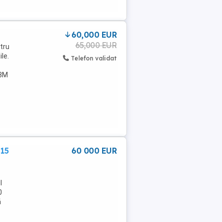
60,000 EUR
65,000 EUR
ntru
ile.
Telefon validat
 8M
 15
60 000 EUR
l
0
ă