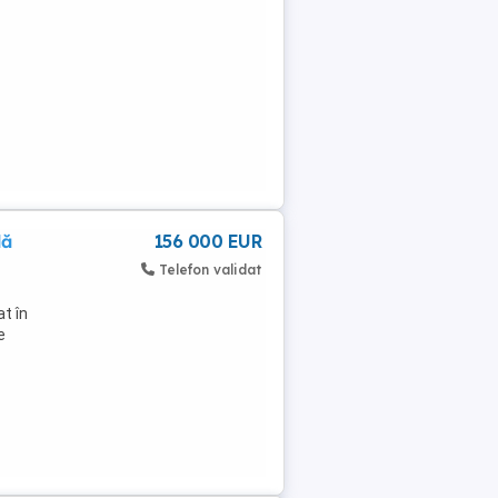
lă
156 000 EUR
Telefon validat
at în
e