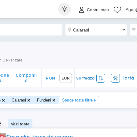
ane
Companii
Hartă
RON
EUR
Sortează
Agenți
Contul meu
0
De vanzare
oane
Companii
Hartă
RON
EUR
Sortează
4
0
e
Calarasi
Fundeni
Șterge toate filtrele
e
–
Vezi toate
Casa plus teren de vazare