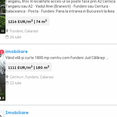
Tanganu, Ilfov. In localitate acces-ul se poate face prin A2 Cernica
Tanganu sau A2 - Vadul Anei (Branesti) - Fundeni sau Centura -
Balaceanca - Posta - Fundeni. Pana la intrarea in Bucuresti la Ikea
Pallady cu masina 15 minute, pana la ...
2
2
1216 EUR/m
| 74 m
Fundeni, Calarasi
12
26 iulie
imobiliare
1
Vând vilă și curte 1800 mp centru com Fundeni Jud Călărași . ,
2
2
1111 EUR/m
| 180 m
Centru+, Fundeni, Calarasi
22 iulie
8
Imobiliare