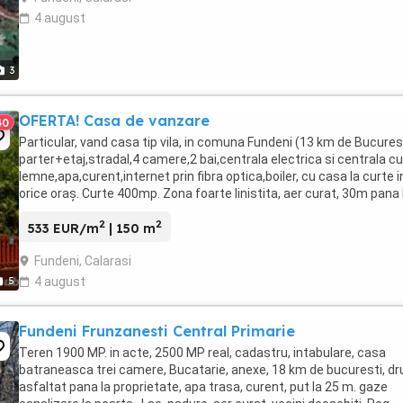
4 august
3
OFERTA! Casa de vanzare
40
Particular, vand casa tip vila, in comuna Fundeni (13 km de Bucures
parter+etaj,stradal,4 camere,2 bai,centrala electrica si centrala cu
lemne,apa,curent,internet prin fibra optica,boiler, cu casa la curte i
orice oraș. Curte 400mp. Zona foarte linistita, aer curat, 30m pana 
magazin, 20m pana ...
2
2
533 EUR/m
| 150 m
Fundeni, Calarasi
5
4 august
Fundeni Frunzanesti Central Primarie
Teren 1900 MP. in acte, 2500 MP real, cadastru, intabulare, casa
batraneasca trei camere, Bucatarie, anexe, 18 km de bucuresti, d
asfaltat pana la proprietate, apa trasa, curent, put la 25 m. gaze