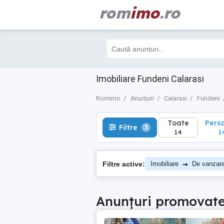
rom
imo
.ro
Toate
Perso
Filtre
3
14
14
Imobiliare Fundeni Calarasi
Romimo
Anunțuri
Calarasi
Fundeni
Toate
Pers
Filtre
3
14
1
→
Filtre active:
Imobiliare
De vanzar
Anunțuri promovat