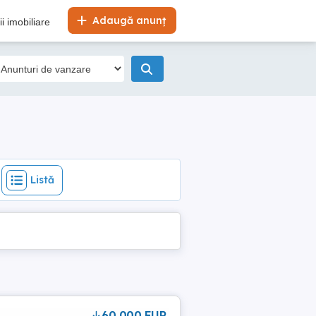
Listă
Adaugă anunț
i imobiliare
Listă
60,000 EUR