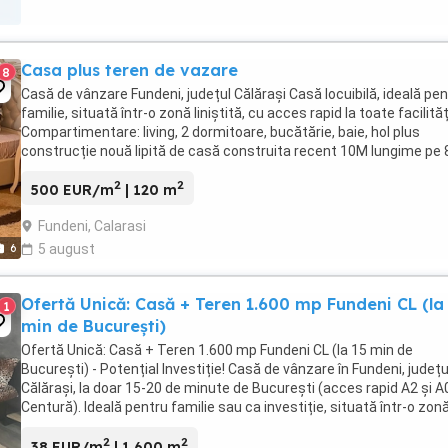
Casa plus teren de vazare
8
Casă de vânzare Fundeni, județul Călărași Casă locuibilă, ideală pe
familie, situată într-o zonă liniștită, cu acces rapid la toate facilităț
Compartimentare: living, 2 dormitoare, bucătărie, baie, hol plus
construcție nouă lipită de casă construita recent 10M lungime pe
lățime Teren generos ...
2
2
500 EUR/m
| 120 m
Fundeni, Calarasi
6
5 august
Ofertă Unică: Casă + Teren 1.600 mp Fundeni CL (la
1
min de București)
Ofertă Unică: Casă + Teren 1.600 mp Fundeni CL (la 15 min de
București) - Potențial Investiție! Casă de vânzare în Fundeni, județu
Călărași, la doar 15-20 de minute de București (acces rapid A2 și A
Centură). Ideală pentru familie sau ca investiție, situată într-o zon
liniștită, cu acces rapid la ...
2
2
38 EUR/m
| 1,600 m