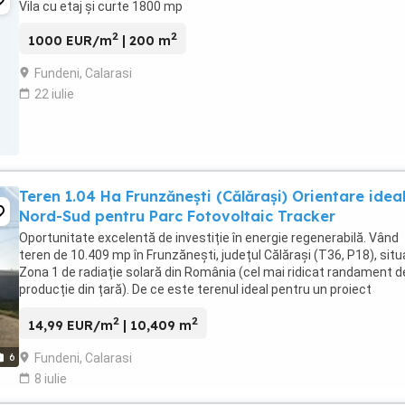
Vila cu etaj și curte 1800 mp
2
2
1000 EUR/m
| 200 m
Fundeni, Calarasi
22 iulie
Teren 1.04 Ha Frunzănești (Călărași) Orientare idea
Nord-Sud pentru Parc Fotovoltaic Tracker
Oportunitate excelentă de investiție în energie regenerabilă. Vând
teren de 10.409 mp în Frunzănești, județul Călărași (T36, P18), situ
Zona 1 de radiație solară din România (cel mai ridicat randament d
producție din țară). De ce este terenul ideal pentru un proiect
fotovoltaic (0.8 - 0.9 MW): Orientare ...
2
2
14,99 EUR/m
| 10,409 m
Fundeni, Calarasi
6
8 iulie