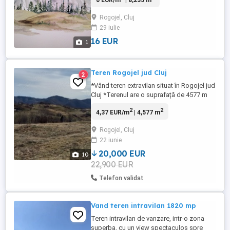
0 EUR/m
| 8,235 m
euro m2
Rogojel, Cluj
29 iulie
16 EUR
1
Teren Rogojel jud Cluj
2
*Vând teren extravilan situat în Rogojel jud
Cluj *Terenul are o suprafață de 4577 m
*Terenul este aproape de drum accesul
2
2
4,37 EUR/m
| 4,577 m
fiind doar pe jos. Nu are acces auto dar se
poate face ca este la 2 m de drum *Se
Rogojel, Cluj
poate racorda la curent, stâlpul de curent
22 iunie
fiind lângă teren. *În apropiere este o
fântână cu ...
20,000 EUR
10
22,900 EUR
Telefon validat
Vand teren intravilan 1820 mp
Teren intravilan de vanzare, intr-o zona
superba, cu un view spectaculos spre