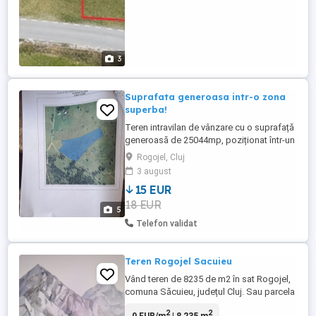
3
Suprafata generoasa intr-o zona
superba!
Teren intravilan de vânzare cu o suprafață
generoasă de 25044mp, poziționat într-un
cadru natural de excepție ,pretabil pentru
Rogojel, Cluj
o dezvoltare turistică de tip Pensiune
3 august
,activități agroturistice ,etc. Pozitionarea
15 EUR
acestuia se află în frumoasă zonă Rogojel
18 EUR
aflata la 60 km distanță de Cluj .
5
Proprietatea ...
Telefon validat
Teren Rogojel Sacuieu
Vând teren de 8235 de m2 în sat Rogojel,
comuna Săcuieu, județul Cluj. Sau parcela
>= 1000 m2. Panoramă extraordinară. 16
2
2