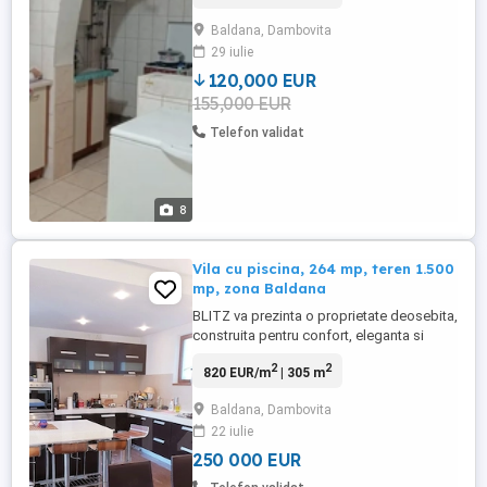
min de Sector 1. Zonă liniștită, toate
Baldana, Dambovita
utilitățile, garaj, terasă, foișor, grătar, beci,
29 iulie
pod mansardabil. Teren extravilan cu
potențial de ...
120,000 EUR
155,000 EUR
Telefon validat
8
Vila cu piscina, 264 mp, teren 1.500
mp, zona Baldana
BLITZ va prezinta o proprietate deosebita,
construita pentru confort, eleganta si
intimitate, amplasata pe un teren generos
2
2
820 EUR/m
| 305 m
de 1.500 mp, cu o suprafata utila de 264
mp, ideala atat ca locuinta permanenta,
Baldana, Dambovita
cat si pentru activitati de tip boutique,
22 iulie
pensiune sau resedinta exclusivista. Inca
de la intrare, ...
250 000 EUR