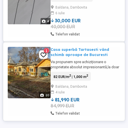
construit deja casa . - Curent electric tras .
Baldana, Dambovita
- Gazele se alfa la poarta . Vecinătăți : -
6 iulie
200 m până la Scoala Gimnazială nr.2
Tartasesti - 2 ...
30,000 EUR
4
40,000 EUR
Telefon validat
Casa superbă Tartasesti vând
1
schimb aproape de Bucuresti
Va propunem spre achiziționare o
proprietate absolut impresionantă,la doar
40 de minute de piata Victoriei,Tărtășești
2
2
82 EUR/m
| 1,000 m
Bâldana,o zonă in plină dezvoltare se
lucrează la dn 7 se vor face două benzi pe
Baldana, Dambovita
sens ,o zonă cu potențial maxim ,Casa
4 iulie
este construcție de cărămidă,6 camere,1
10
Living și spațios ,4 dormitoare,o ...
81,990 EUR
84,999 EUR
Telefon validat