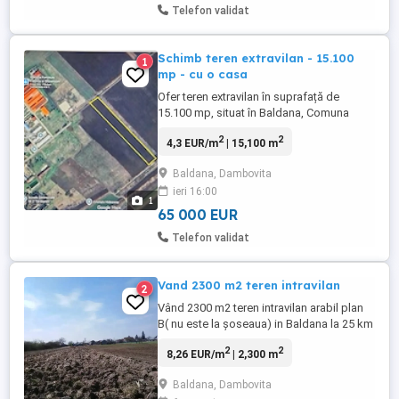
Telefon validat
Schimb teren extravilan - 15.100
1
mp - cu o casa
Ofer teren extravilan în suprafață de
15.100 mp, situat în Baldana, Comuna
Tartasesti - aproape de fabrica de mobila,
2
2
4,3 EUR/m
| 15,100 m
județul Dambovita, într-o zonă liniștită,
aproape de case, (pret inf. 65.000 Euro
Baldana, Dambovita
negociabil.) pt o casa cu putin teren in
ieri 16:00
apropiere de Bucuresti (max. 30 km pana
1
centura in orice directie) ...
65 000 EUR
Telefon validat
Vand 2300 m2 teren intravilan
2
Vând 2300 m2 teren intravilan arabil plan
B( nu este la șoseaua) in Baldana la 25 km
de Bucuresti deschidere 16 m,utilități la 40
2
2
8,26 EUR/m
| 2,300 m
m cadastru si intabulare facut.Pe teren se
poate construi casa, terenul are în viitor
Baldana, Dambovita
potential de asfaltare și curent electric