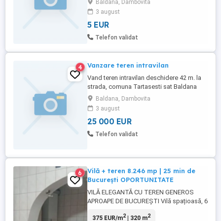
Baldana, Dambovita
(Dambovita) spre Vizuresti, la strada,
3 august
proprietar, cadastru . Negociabil!
5 EUR
Telefon validat
Vanzare teren intravilan
4
Vand teren intravilan deschidere 42 m. la
strada, comuna Tartasesti sat Baldana
judet Dambovita 882 mp. Telefon
Baldana, Dambovita
3 august
25 000 EUR
Telefon validat
Vilă + teren 8.246 mp | 25 min de
6
București OPORTUNITATE
VILĂ ELEGANTĂ CU TEREN GENEROS
APROAPE DE BUCUREȘTI Vilă spațioasă, 6
camere, 320 mp utili, teren total 8.246 mp,
2
2
375 EUR/m
| 320 m
situată în Bâldana Dâmbovița, la doar 25