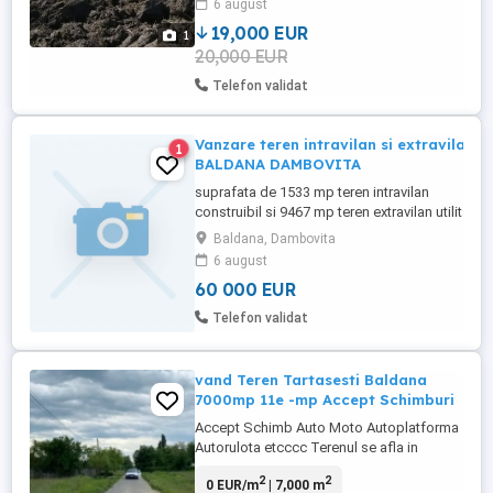
6 august
acum în comuna se lucrează la 4 benzi
pana ...
19,000 EUR
1
20,000 EUR
Telefon validat
Vanzare teren intravilan si extravilan
1
BALDANA DAMBOVITA
suprafata de 1533 mp teren intravilan
construibil si 9467 mp teren extravilan utilitati
gaze si energie electrica in fata curtii ,
Baldana, Dambovita
intabulat https: maps
6 august
@44.6040138,25.7710864,3a,75y,27.05h,80.48t
60 000 EUR
data=!3m6!1e1!3m4!1sQqqef7pAaaH1hXwO-
RRq8g!2e0!7i16384!8i8192?hl=ro&entry=ttu
Telefon validat
vand Teren Tartasesti Baldana
7000mp 11e -mp Accept Schimburi
Accept Schimb Auto Moto Autoplatforma
Autorulota etcccc Terenul se afla in
Baldana , mai exact pe : Strada Garii
2
2
0 EUR/m
| 7,000 m
Baldana , la nici un minut de gara