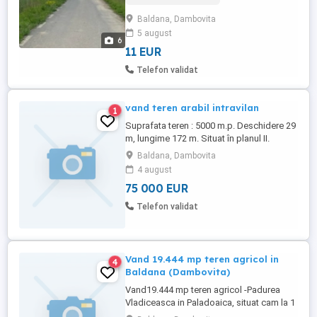
Deschidere la drum asfaltat Suprafata
Baldana, Dambovita
Teren 7000mp Deschidere 25 ml 30%
5 august
Suprafata Intravilan , Restul Extravilan Mai
6
Multe Detalii Tel
11 EUR
Telefon validat
vand teren arabil intravilan
1
Suprafata teren : 5000 m.p. Deschidere 29
m, lungime 172 m. Situat în planul II.
Baldana, Dambovita
4 august
75 000 EUR
Telefon validat
Vand 19.444 mp teren agricol in
4
Baldana (Dambovita)
Vand19.444 mp teren agricol -Padurea
Vladiceasca in Paladoaica, situat cam la 1
km de calea ferata din Baldana