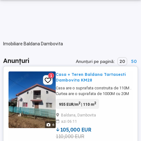
Imobiliare Baldana Dambovita
Anunțuri
20
50
Anunțuri pe pagină:
Casa + Teren Baldana Tartasesti
1
Dambovita KM28
Casa are o suprafata construita de 110M .
Curtea are o suprafata de 1000M cu 20M
deschidere in strada cu acces catre DN7
2
2
955 EUR/m
| 110 m
si Bucuresti -> Pitesti. Locuinta este
compusa din 3 dormitoare, sala
Baldana, Dambovita
(sufragerie) open space, baie, bucatarie si
azi 06:11
camera centralei dispuse pe un hol in "L"
6
cu doua intrari (fata ...
105,000 EUR
110,000 EUR