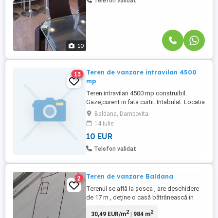
Telefon validat
10
Teren de vanzare intravilan 4500
13
mp
Teren intravilan 4500 mp construibil.
Gaze,curent in fata curtii. Intabulat. Locatia
Tartasesti-Baldana stradal. Contact D-na
Baldana, Dambovita
Cornelia tel. (0728) 901 880, 00 40 (723)
14 iulie
985 033
10 EUR
Telefon validat
Teren de vanzare Baldana
2
Terenul se află la șosea , are deschidere
de 17 m , deține o casă bătrânească în
degradare constantă fiind construită în
2
2
30,49 EUR/m
| 984 m
1960.langa exista un vecin care și-a