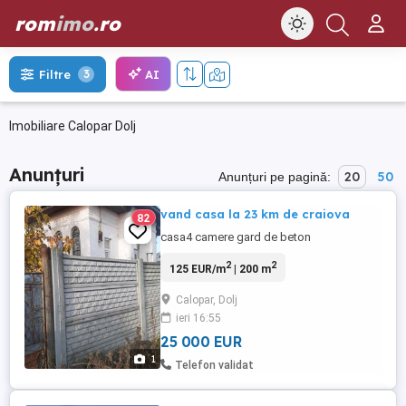
rom
imo
.ro
AI
Filtre
3
Imobiliare Calopar Dolj
Anunțuri
20
50
Anunțuri pe pagină:
vand casa la 23 km de craiova
82
casa4 camere gard de beton
2
2
125 EUR/m
| 200 m
Calopar, Dolj
ieri 16:55
25 000 EUR
1
Telefon validat