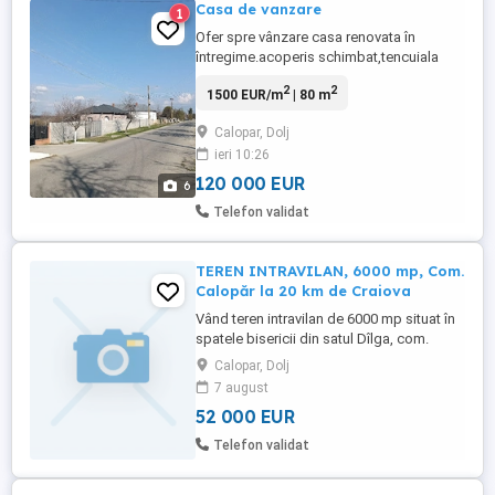
Casa de vanzare
1
Ofer spre vânzare casa renovata în
întregime.acoperis schimbat,tencuiala
exterior -interior,subzidire,izolație
2
2
1500 EUR/m
| 80 m
exterioara.Casa dispune de camere de
odihna ,bucătărie,baie în întregime
Calopar, Dolj
mobilate.beci+bucătărie vara sau camera
ieri 10:26
de depozitat,terasa+terasa garaj
.Împrejmuirea din fata este din gard
120 000 EUR
6
prefabricat ...
Telefon validat
TEREN INTRAVILAN, 6000 mp, Com.
Calopăr la 20 km de Craiova
Vând teren intravilan de 6000 mp situat în
spatele bisericii din satul Dîlga, com.
Calopăr, jud. Dolj, la 20 km de Craiova,
Calopar, Dolj
împrejmuit parțial, deschidere 20m,
7 august
lungime 30m, preț negociabil.
52 000 EUR
Telefon validat