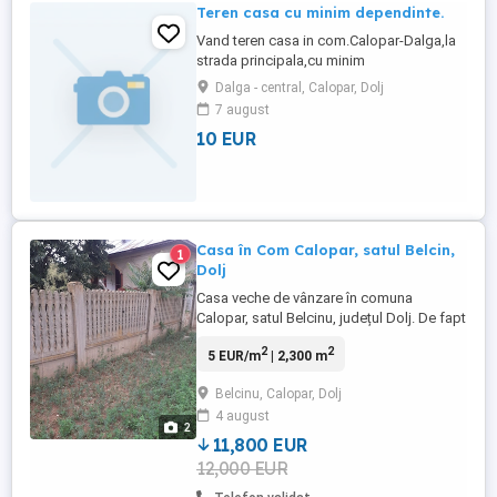
Teren casa cu minim dependinte.
Vand teren casa in com.Calopar-Dalga,la
strada principala,cu minim
dependinte.1900mp - 10Eur mp.
Dalga - central, Calopar, Dolj
7 august
10 EUR
Casa în Com Calopar, satul Belcin,
1
Dolj
Casa veche de vânzare în comuna
Calopar, satul Belcinu, județul Dolj. De fapt
în aceeași curte sunt 2 case, una în stare
2
2
5 EUR/m
| 2,300 m
foarte avansată de degradare care trebuie
demolată în timp ce a doua, construită
Belcinu, Calopar, Dolj
mai recent, cu ceva investiție poate fi
4 august
locuită. Curtea casei are 2300 mp. Casa
2
este conectată la rețeaua ...
11,800 EUR
12,000 EUR