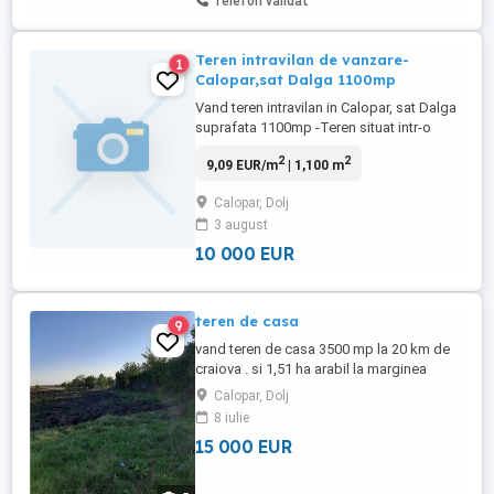
Telefon validat
Teren intravilan de vanzare-
1
Calopar,sat Dalga 1100mp
Vand teren intravilan in Calopar, sat Dalga
suprafata 1100mp -Teren situat intr-o
zona linistita -Suprafata generoasa -Acte
2
2
9,09 EUR/m
| 1,100 m
in regula pret:10.000 Pentru mai multe
detalii si informatii sunati la nr afisat:
Calopar, Dolj
3 august
10 000 EUR
teren de casa
9
vand teren de casa 3500 mp la 20 km de
craiova . si 1,51 ha arabil la marginea
padurii - in proximitate .
Calopar, Dolj
8 iulie
15 000 EUR