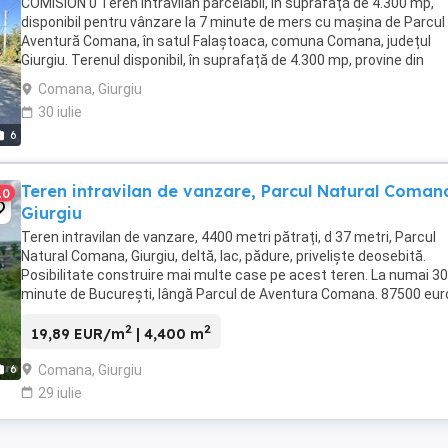
COMISION 0 Teren intravilan parcelabil, în suprafață de 4.300 mp,
disponibil pentru vânzare la 7 minute de mers cu mașina de Parcul
Aventură Comana, în satul Falaștoaca, comuna Comana, județul
Giurgiu. Terenul disponibil, în suprafață de 4.300 mp, provine din
dezmembrarea unei proprietăți de 5.300 ...
Comana, Giurgiu
30 iulie
6
Teren intravilan de vanzare, Parcul Natural Coman
10
Giurgiu
Teren intravilan de vanzare, 4400 metri pătrați, d 37 metri, Parcul
Natural Comana, Giurgiu, deltă, lac, pădure, priveliște deosebită.
Posibilitate construire mai multe case pe acest teren. La numai 30
minute de București, lângă Parcul de Aventura Comana. 87500 eur
proprietar.
2
2
19,89 EUR/m
| 4,400 m
Comana, Giurgiu
6
29 iulie