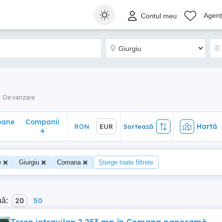
ane
Companii
Hartă
RON
EUR
Sortează
Agenți
Contul meu
4
De vanzare
oane
Companii
Hartă
RON
EUR
Sortează
4
e
Giurgiu
Comana
Șterge toate filtrele
nă:
20
50