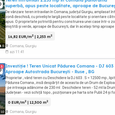
Teren intravilan 2.253 mp în Comana panoramă
superbă, apus peste localitate, aproape de Bucureș
De vânzare teren intravilan în Comana, județul Giurgiu, amplasat în
zonă deschisă, cu priveliște largă peste localitate și orientare cătr
apus. O proprietate potrivită pentru construirea unei case într-o z
liniștită și verde, aproape de București, dar în același timp aproape
centrul comunei, ...
2
2
16,82 EUR/m
| 2,253 m
Comana, Giurgiu
5
azi 11:41
Investiție ! Teren Unicat Pădurea Comana - DJ 603 
5
Aproape Autostrada Bucureşti - Ruse , BG
Proprietar , vând teren cu Deschidere la DJ 603 . S = 12500 mp , lipi
Pădurea Comana , insă despărțit de aceasta de un Drum de Exploa
- pe intreaga adâncime de 230 ml . Deschidere teren - 52 ml la Dru
Județean - vezi schiță topo , poziționare pe harta site Publi 24 și fo
* Terenul ...
2
2
0 EUR/m
| 12,500 m
Comana, Giurgiu
10