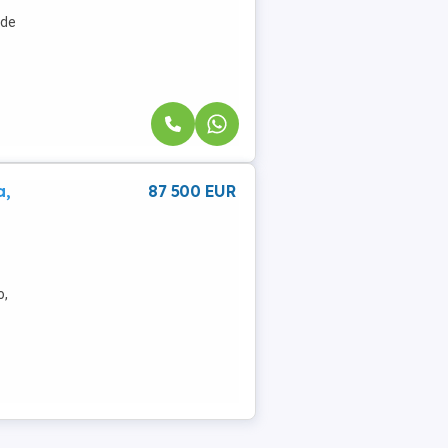
 de
a,
87 500 EUR
o,