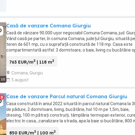
Casă de vanzare Comana Giurgiu
Casă de vânzare 90.000 ușor negociabil Comuna Comana, jud. Giur
Vând casă pe parter, în comuna Comana, județul Giurgiu, situată p
teren de 601 mp, cu o suprafață construită de 118 mp. Casa este
compartimentată astfel: 3 dormitoare, o baie, living cu bucătărie 
space (se poate închide ...
2
2
763 EUR/m
| 118 m
Comana, Giurgiu
10
5 august
Case de vanzare Parcul natural Comana Giurgiu
18
Casa construită în aniul 2022 situată în parcul natural Comana la
de pădure, 2 dormitoare, living, bucătărie, hol 10 m pe 1,5m, baie,
dresing, 100 m pătrați construiți, tâmplăria termopan exterior, cur
electric în casa, ,canalizare la strada, apa la baie si bucătărie, 800
toată curtea, ...
2
2
850 EUR/m
| 100 m