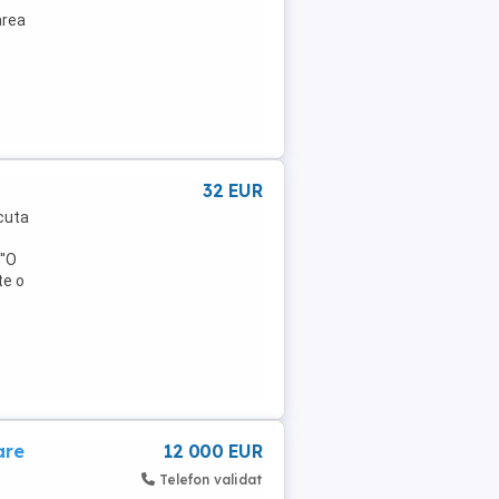
area
32 EUR
cuta
''O
te o
are
12 000 EUR
Telefon validat