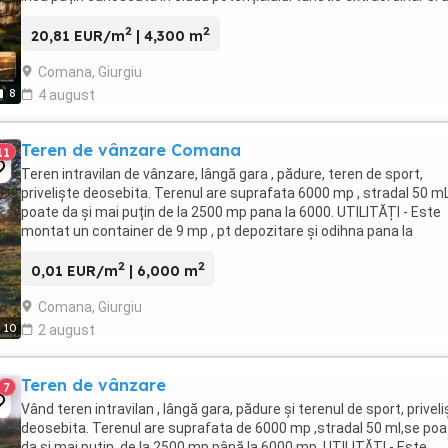
opțiunilor de cazare si de ...
2
2
20,81 EUR/m
| 4,300 m
Comana, Giurgiu
8
4 august
Teren de vânzare Comana
11
Teren intravilan de vânzare, lângă gara , pădure, teren de sport,
priveliște deosebita. Terenul are suprafata 6000 mp , stradal 50 mL
poate da și mai puțin de la 2500 mp pana la 6000. UTILITĂȚI - Este
montat un container de 9 mp , pt depozitare și odihna pana la
realizarea uni proect . - Containerul ...
2
2
0,01 EUR/m
| 6,000 m
Comana, Giurgiu
10
2 august
Teren de vânzare
7
Vând teren intravilan , lângă gara, pădure și terenul de sport, priveli
deosebita. Terenul are suprafata de 6000 mp ,stradal 50 ml,se poa
da și mai puțin, de la 2500 mp până la 6000 mp. UTILITĂȚI - Este