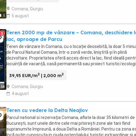
Comana, Giurgiu
1
5 august
Teren 2000 mp de vânzare – Comana, deschidere l
1
lac, aproape de Parcu
Teren de vânzare în Comana, cu o locație deosebită, la doar 5 min
de Parcul Natural Comana, într-o zonă verde, liniștită și în plină
dezvoltare. Proprietatea oferă acces direct la lac, fiind ideală pent
locuință de vacanță, casă permanentă sau proiect turistic/ecologi
Caracteristici teren: Suprafață ...
2
2
39,95 EUR/m
| 2,000 m
Comana, Giurgiu
14
4 august
Teren cu vedere la Delta Neajlov
Parcul national si rezervația Comana, aflate la doar 35 kilometri de
București, sunt unele dintre cele mai pitorești zone ale tarii fiind
supranumite împreună, a doua Delta a României. Pentru ca zona e
încă puțin cunoscuta in ciuda potențialului turistic extraordinar si 