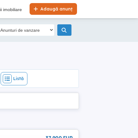
Listă
Adaugă anunț
i imobiliare
Listă