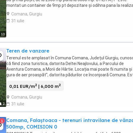
montat un container de 9mp pt depozitare și odihna pana la realiz
unui proiect. - Containerul ...
Comana, Giurgiu
31 iulie
10
Teren de vanzare
Terenul este amplasat în Comuna Comana, Județul Giurgiu, cunos
că fiind zona turistica, datorita Deltei Neajlovului, a Parcului de
Aventura Comana, a Morii de Hârtie. Locația mai poate fii numita și 
gura de aer proaspăt'', datorita pădurilor ce înconjoară Comuna. Es
comuna dezvoltata, unde ...
2
2
0,01 EUR/m
| 6,000 m
Comana, Giurgiu
2
31 iulie
Comana, Falaștoaca - terenuri intravilane de vânz
1
500mp, COMISION 0