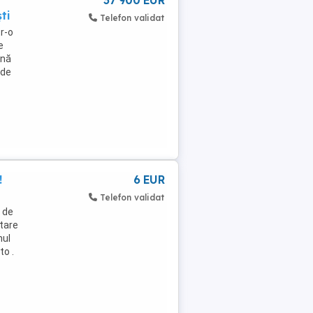
37 900 EUR
ti
Telefon validat
tr-o
e
onă
 de
!
6 EUR
Telefon validat
t de
tare
mul
to .