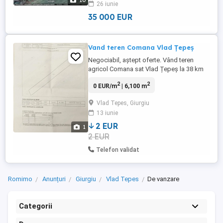
10
26 iunie
Judetul Giurgiu si este destinat pentru
locuinte. Deschidere ...
35 000 EUR
Vand teren Comana Vlad Țepeș
Negociabil, aștept oferte. Vând teren
agricol Comana sat Vlad Țepeș la 38 km
de București. 6100 m direc proprietar.
2
2
0 EUR/m
| 6,100 m
Dețin cadastru și intabulare. Exista
posibilitatea de trecere în intravilan.
Vlad Tepes, Giurgiu
13 iunie
2 EUR
1
2 EUR
Telefon validat
Romimo
Anunțuri
Giurgiu
Vlad Tepes
De vanzare
Categorii