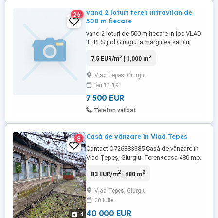
vand 2 loturi teren intravilan de
26
500 m fiecare
vand 2 loturi de 500 m fiecare in loc VLAD
TEPES jud Giurgiu la marginea satului
unde se afla viile.Pe un lot este plantata
2
2
7,5 EUR/m
| 1,000 m
vita de vie, iar pe celalalt nimic.Detin
cadastru si intabulare.Pretul este de 7500
Vlad Tepes, Giurgiu
Euro pentru fiecare lot.
ieri 11:19
7 500 EUR
Telefon validat
Casă de vânzare în Vlad Tepes
8
Contact:O726883385 Casă de vânzare în
Vlad Țepeș, Giurgiu. Teren+casa 480 mp.
Casa dispune de curent electric apă
2
2
83 EUR/m
| 480 m
stradală și fântână. Preț 40000 euro
negociabil
Vlad Tepes, Giurgiu
28 iulie
40 000 EUR
4