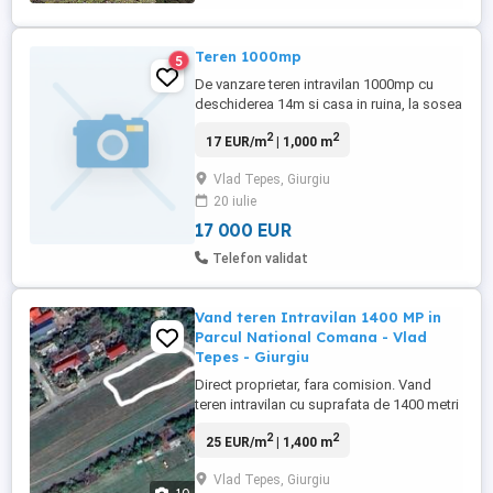
Teren 1000mp
5
De vanzare teren intravilan 1000mp cu
deschiderea 14m si casa in ruina, la sosea
asfaltata, curent si apa. Pret 17000euro
2
2
17 EUR/m
| 1,000 m
Vlad Tepes, Giurgiu
20 iulie
17 000 EUR
Telefon validat
Vand teren Intravilan 1400 MP in
Parcul National Comana - Vlad
Tepes - Giurgiu
Direct proprietar, fara comision. Vand
teren intravilan cu suprafata de 1400 metri
patrati. Terenul este pozitionat in zona de
2
2
25 EUR/m
| 1,400 m
protectie a Parcului National Comana si a
Ariei de Protectie Speciala Avifaunistica in
Vlad Tepes, Giurgiu
satul Vlad Tepes, comuna Comana,