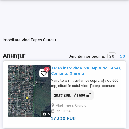
Imobiliare Vlad Tepes Giurgiu
Anunțuri
20
50
Anunțuri pe pagină:
Teren intravilan 600 Mp Vlad Țepeș,
3
Comana, Giurgiu
Vând teren intravilan cu suprafața de 600
mp, situat în satul Vlad Țepeș, comuna
Comana, județul Giurgiu. Terenul
2
2
28,83 EUR/m
| 600 m
beneficiază de acces direct din drum
asfaltat și are energie electrică disponibilă
Vlad Tepes, Giurgiu
la poartă. Este amplasat într-o zonă
ieri 13:24
liniștită, cu locuințe construite în
6
vecinătate, fiind ideal pentru ...
17 300 EUR