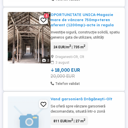
OPORTUNITATE UNICA-Magazie
3
mare de vânzare 750mp+teren
aferent (1200mp)-acte in regula
Investiție sigură, construcție solidă, spatiu
generos gata de utilizare, utilități
disponibile, acces ușor, ideal pentru
2
2
24 EUR/m
| 735 m
afaceri proprii,depozitare sau producție
Situat in Drăgănești -0lt ,str.Boianului,jud.
Draganesti-Olt, Olt
Olt
2
3 august
18,000 EUR
20,000 EUR
Telefon validat
Vand garsonieră Drăgănești-Olt
Se oferă spre vânzare garsonieră
decomandata, situată într-o zonă
excelentă și liniștită din Drăgănești-Olt, pe
2
2
811 EUR/m
| 27 m
Strada Colonel Năstase Ion. Proprietatea
se află la etajul 2 și este ideală atât pentru