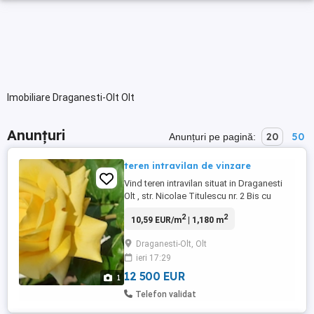
Imobiliare Draganesti-Olt Olt
Anunțuri
20
50
Anunțuri pe pagină:
teren intravilan de vinzare
Vind teren intravilan situat in Draganesti
Olt , str. Nicolae Titulescu nr. 2 Bis cu
suprafata de 1180 mp. Toate utilitatile la
2
2
10,59 EUR/m
| 1,180 m
limita proprietatii Terenul are forma
aproximativ patrata cu laturi cuprinse intre
Draganesti-Olt, Olt
32 si 36 ml . Pe laturile dinspre SE si SV
ieri 17:29
sunt plantati salcimi boieresti unul ...
12 500 EUR
1
Telefon validat