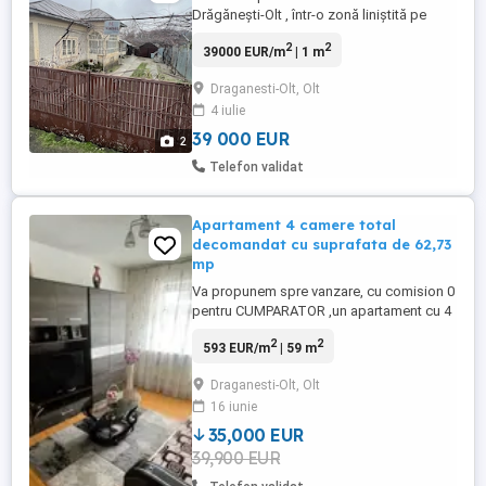
Drăgănești-Olt , într-o zonă liniștită pe
strada Oltului, foarte aproape de centrul
2
2
39000 EUR/m
| 1 m
orașului. Casa este racordată la canalizare
cu apă curentă , gaze şi curent electric.
Draganesti-Olt, Olt
Pentru detalii :
4 iulie
39 000 EUR
2
Telefon validat
Apartament 4 camere total
decomandat cu suprafata de 62,73
mp
Va propunem spre vanzare, cu comision 0
pentru CUMPARATOR ,un apartament cu 4
camere,situat in Draganesti Olt, Strada
2
2
593 EUR/m
| 59 m
Nicolae Titulescu, cu o suprafata totala
de 62,73mp . Apartamentul este situat la
Draganesti-Olt, Olt
etajul 4 al unui imobil cu regim de inaltime
16 iunie
P+4. Dispune de acoperis pe toata
suprafata. Apartamentul ...
35,000 EUR
39,900 EUR