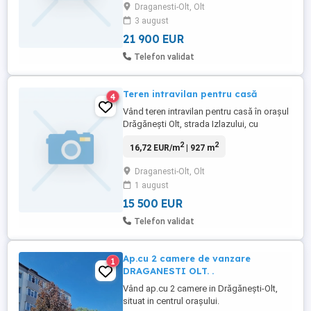
Draganesti-Olt, Olt
locuit, cât și ca investiție pentru închiriere.
3 august
21 900 EUR
Telefon validat
Teren intravilan pentru casă
4
Vând teren intravilan pentru casă în orașul
Drăgănești Olt, strada Izlazului, cu
posibilitatea racordării la apă curentă,
2
2
16,72 EUR/m
| 927 m
gaze, curent electric, cablu TV și internet,
suprafață 927 mp, carte funciară, preț
Draganesti-Olt, Olt
15500 euro (ușor negociabil)
1 august
15 500 EUR
Telefon validat
Ap.cu 2 camere de vanzare
1
DRAGANESTI OLT. .
Vând ap.cu 2 camere in Drăgănești-Olt,
situat in centrul orașului.