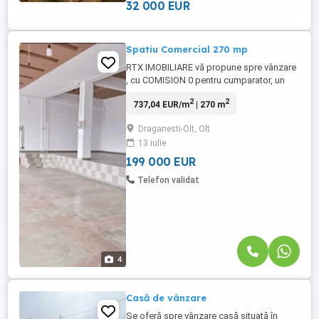
32 000 EUR
Spatiu Comercial 270 mp
RTX IMOBILIARE vă propune spre vânzare
, cu COMISION 0 pentru cumparator, un
spațiu comercial premium, cu o suprafață
2
2
737,04 EUR/m
| 270 m
utilă totală de 270 mp, ideal pentru
investiție sau dezvoltarea unei afaceri de
Draganesti-Olt, Olt
succes! Amplasat într-o zonă cu
13 iulie
vizibilitate foarte bună și acces facil,
spațiul beneficiază de o compartimentare
199 000 EUR
...
Telefon validat
4
Casă de vânzare
Se oferă spre vânzare casă situată în