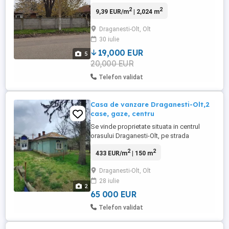
nr.74. Bonus o casă de vacanța cu 2
2
2
9,39 EUR/m
| 2,024 m
camere. Casa este racordata la curent
electric,la strada are gard din placi de
Draganesti-Olt, Olt
ciment cu porti din fier forjat. Gazele,apa
30 iulie
si canalizarea sunt langa gard.
19,000 EUR
5
20,000 EUR
Telefon validat
Casa de vanzare Draganesti-Olt,2
case, gaze, centru
Se vinde proprietate situata in centrul
orasului Draganesti-Olt, pe strada
asfaltata, cu teren generos de 720 mp si
2
2
433 EUR/m
| 150 m
acces facil la toate punctele de interes.
Proprietatea este compusa din doua
Draganesti-Olt, Olt
corpuri de cladire: -Casa batraneasca,
28 iulie
construita incepand cu anul 1964, partial
2
renovata, compusa din 4 camere, ...
65 000 EUR
Telefon validat