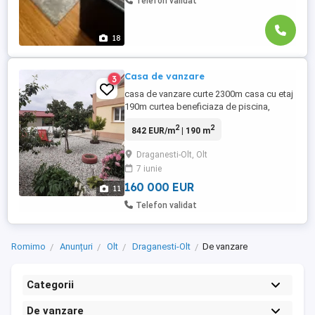
Telefon validat
18
Casa de vanzare
3
casa de vanzare curte 2300m casa cu etaj
190m curtea beneficiaza de piscina,
foisor, garaj si alte anexe
2
2
842 EUR/m
| 190 m
Draganesti-Olt, Olt
7 iunie
160 000 EUR
11
Telefon validat
Romimo
Anunțuri
Olt
Draganesti-Olt
De vanzare
Categorii
De vanzare