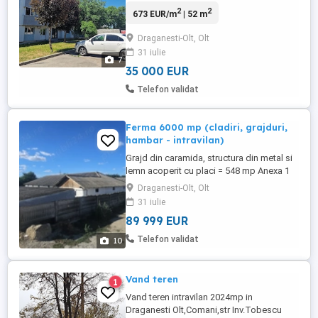
2
2
673 EUR/m
| 52 m
Draganesti-Olt, Olt
31 iulie
7
35 000 EUR
Telefon validat
Ferma 6000 mp (cladiri, grajduri,
hambar - intravilan)
Grajd din caramida, structura din metal si
lemn acoperit cu placi = 548 mp Anexa 1
din caramida, acoperita cu placi si lemn =
Draganesti-Olt, Olt
159 mp Anexa 2 din caramida, acoperita
31 iulie
cu placi si lemn = 9 mp Suprafata totala a
89 999 EUR
imobililui = 6000 mp Imprejmuita cu gard
din beton si plasa de sarma. Toate actele
Telefon validat
10
disponibile: ...
Vand teren
1
Vand teren intravilan 2024mp in
Draganesti Olt,Comani,str Inv.Tobescu