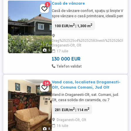
Casă de vânzare
1
Casă de vânzare confort, spațiu și liniște Vă of
spre vânzare o casă primitoare, ideală pentru o
familie care își dorește confort și intimitate.
2
2
100 EUR/m
| 1,300 m
Proprietatea dispune de camere luminoase și
spațioase, o bucătărie practică, băi moderne și
curte generoasă, perfectă pentru relaxare,
Drag%252525c4%25252583nesti%25252bOlt%25
petrecerea timpului ...
Draganesti-Olt, Olt
5
17 iulie
130 000 EUR
Telefon validat
Vand casa, localiatea Draganesti-
14
Olt, Comuna Comani, Jud Olt
Vand in Draganesti-Olt, sat. Comani, jud.
Olt, casa solida din caramida, cu 7
camere, 114 mp, mobilata complet, plus
2
2
281 EUR/m
| 114 m
anexe, pivnita, impreuna cu terenul aferent
de 2071 mp (8 randuri de vita de vie).
Draganesti-Olt, Olt
Imobilul necesita renovare.
16 iulie
8