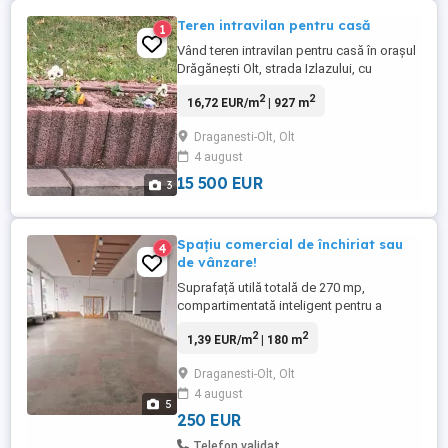
Teren intravilan pentru casă
1
Vând teren intravilan pentru casă în orașul
Drăgănești Olt, strada Izlazului, cu
posibilitatea racordării la apă curentă,
2
2
16,72 EUR/m
| 927 m
gaze, curent electric, cablu TV și internet,
suprafață 927 mp, carte funciară, preț
Draganesti-Olt, Olt
15500 euro (ușor negociabil)
4 august
15 500 EUR
3
Spațiu comercial de închiriat sau
4
de vânzare!
Suprafață utilă totală de 270 mp,
compartimentată inteligent pentru a
satisface orice tip de business: Spațiu de
2
2
1,39 EUR/m
| 180 m
vânzare: 115.75 mp ideal pentru expunere
produse sau servicii. Magazie: 45.80 mp
Draganesti-Olt, Olt
spațiu de depozitare eficient organizat.
4 august
Vestiar: 4.30 mp perfect pentru personalul
5
angajat. Grup ...
250 EUR
Telefon validat