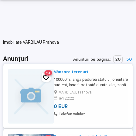
Imobiliare VARBILAU Prahova
Anunțuri
20
50
Anunțuri pe pagină:
Vânzare terenuri
54
100000m, lângă pădurea statului, orientare
sud-est, însorit pe toată durata zilei, zonă
de deal 5000m, livadă cireşi, 9000m, livadă
VARBILAU, Prahova
pruni, ieșire la șoseaua Ploiești -Slănic de
ieri 22:22
40m
0 EUR
Telefon validat