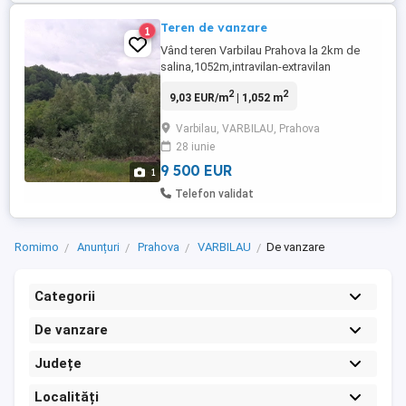
Teren de vanzare
1
Vând teren Varbilau Prahova la 2km de
salina,1052m,intravilan-extravilan
2
2
9,03 EUR/m
| 1,052 m
Varbilau, VARBILAU, Prahova
28 iunie
9 500 EUR
1
Telefon validat
Romimo
Anunțuri
Prahova
VARBILAU
De vanzare
Categorii
De vanzare
Județe
Localități