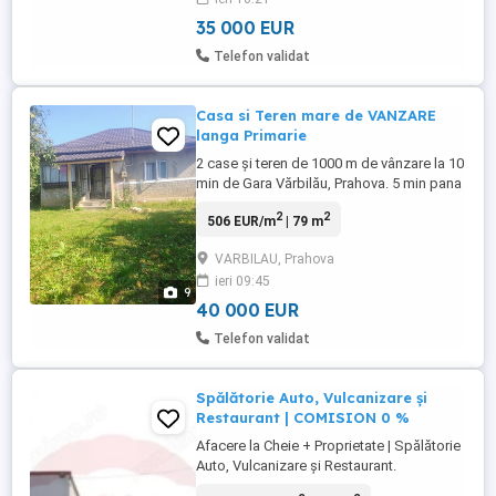
gazele sunt la poarta se poate face
bransament optional ...
35 000 EUR
Telefon validat
Casa si Teren mare de VANZARE
langa Primarie
2 case și teren de 1000 m de vânzare la 10
min de Gara Vărbilău, Prahova. 5 min pana
la Primarie, Politia in spatele casei. Slanic,
2
2
506 EUR/m
| 79 m
15 min . O casă este locuibilă, cea dea
doua, bonus. Apa trasa in casa. Parchet in
VARBILAU, Prahova
2 camera. Bucatarie & canalizare&butelie,
ieri 09:45
fosa sseptică. Acoperis nou, pereti ref ...
9
40 000 EUR
Telefon validat
Spălătorie Auto, Vulcanizare și
Restaurant | COMISION 0 %
Afacere la Cheie + Proprietate | Spălătorie
Auto, Vulcanizare și Restaurant.
COMISION 0 % Oportunitate rară de