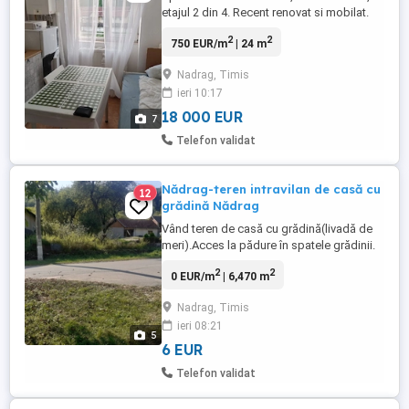
etajul 2 din 4. Recent renovat si mobilat.
Apartamentul este dotat cu centrala pe
2
2
750 EUR/m
| 24 m
gaz, pentru incalzie si apa calda. Geamuri
termopan cu vedere la sosea si munte.
Nadrag, Timis
Ideal pentru o persoana sau cuplu, sau
ieri 10:17
apartament de vacanta.
18 000 EUR
7
Telefon validat
Nădrag-teren intravilan de casă cu
12
grădină Nădrag
Vând teren de casă cu grădină(livadă de
meri).Acces la pădure în spatele grădinii.
Toate utilitățile la stradă inclusiv
2
2
0 EUR/m
| 6,470 m
asfalt.Râul Padeș trece la 20 metri de
teren. Pretabil atât rezidential cât si casa
Nadrag, Timis
de vacanță 6470 mp, încadrată la
ieri 08:21
categoria curți și construcții. Preț 6 euro
5
mp. negociabil la fața ...
6 EUR
Telefon validat