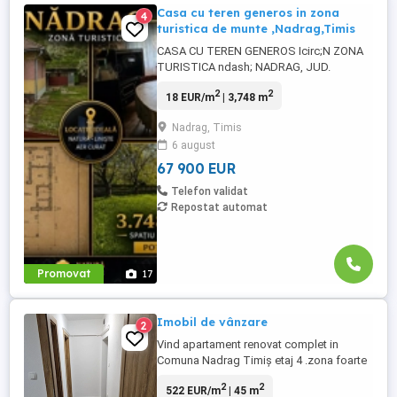
Casa cu teren generos in zona
4
turistica de munte ,Nadrag,Timis
CASA CU TEREN GENEROS Icirc;N ZONA
TURISTICA ndash; NADRAG, JUD.
TIMI#536; 3.748 MP TEREN | APROX. 80
2
2
18 EUR/m
| 3,748 m
MP CASA | POTEN#538;IAL TURISTIC |
68.000 euro; Nu este doar o proprietate.
Nadrag, Timis
Este o oportunitate intr-una dintre cele mai
6 august
autentice zone din estul judetului Timis
ndash; Nadrag, la poalele muntilor, ...
67 900 EUR
Telefon validat
Repostat automat
Promovat
17
Imobil de vânzare
2
Vind apartament renovat complet in
Comuna Nadrag Timiș etaj 4 .zona foarte
liniștită ....Pentru mai multe
2
2
522 EUR/m
| 45 m
detali....contactatima ...