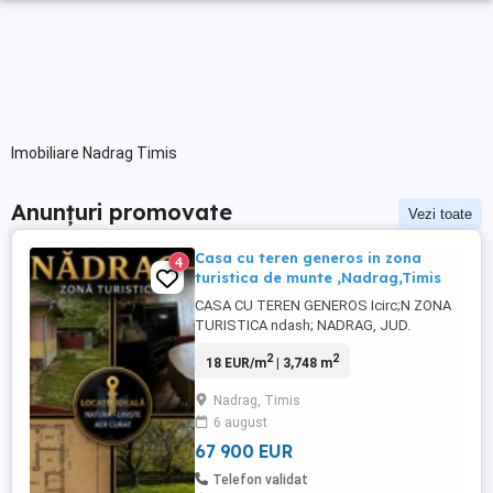
Imobiliare Nadrag Timis
Anunțuri promovate
Vezi toate
Casa cu teren generos in zona
4
turistica de munte ,Nadrag,Timis
CASA CU TEREN GENEROS Icirc;N ZONA
TURISTICA ndash; NADRAG, JUD.
TIMI#536; 3.748 MP TEREN | APROX. 80
2
2
18 EUR/m
| 3,748 m
MP CASA | POTEN#538;IAL TURISTIC |
68.000 euro; Nu este doar o proprietate.
Nadrag, Timis
Este o oportunitate intr-una dintre cele mai
6 august
autentice zone din estul judetului Timis
ndash; Nadrag, la poalele muntilor, ...
67 900 EUR
Telefon validat