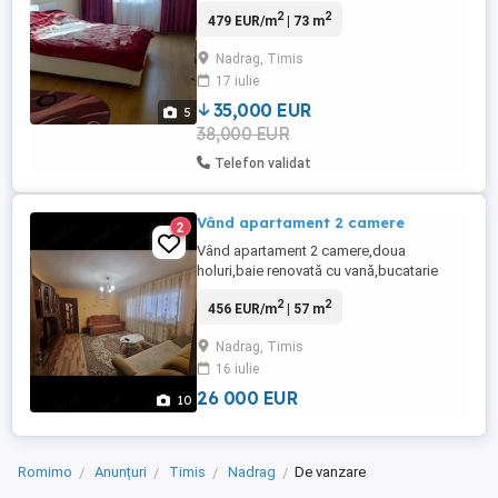
73mp+32mp teren,avand doua camere
2
2
479 EUR/m
| 73 m
,bucatrie,baie, camara pt alimente,centrala
pe lemne, boxa(beci),garaj cu intrare
Nadrag, Timis
direct din sosea. ,bucatarie de vara
17 iulie
,apartamentul este mobilat cu toate
utilitatile functionabile,zona este foarte ...
35,000 EUR
5
38,000 EUR
Telefon validat
Vând apartament 2 camere
2
Vând apartament 2 camere,doua
holuri,baie renovată cu vană,bucatarie
mare,terasa închisă cu termopane ,ușă
2
2
456 EUR/m
| 57 m
metalică, centrală termică, instalații
sanitare și electrice noi,în apropiere de
Nadrag, Timis
centru! Preț 26 000 Euro Negociabil!
16 iulie
26 000 EUR
10
Romimo
Anunțuri
Timis
Nadrag
De vanzare