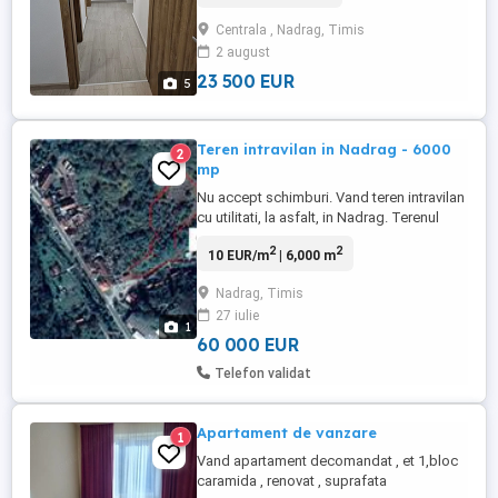
Centrala , Nadrag, Timis
2 august
23 500 EUR
5
Teren intravilan in Nadrag - 6000
2
mp
Nu accept schimburi. Vand teren intravilan
cu utilitati, la asfalt, in Nadrag. Terenul
este pe o strada linistita. Locatia se
2
2
10 EUR/m
| 6,000 m
preteaza pentru cabana de vacanta.
Terenul se afla la marginea padurii. Cei
Nadrag, Timis
6000 MP sunt partea a unei suprafete de
27 iulie
10000 MP pe care este proprietar si statul.
1
Pretul face ...
60 000 EUR
Telefon validat
Apartament de vanzare
1
Vand apartament decomandat , et 1,bloc
caramida , renovat , suprafata