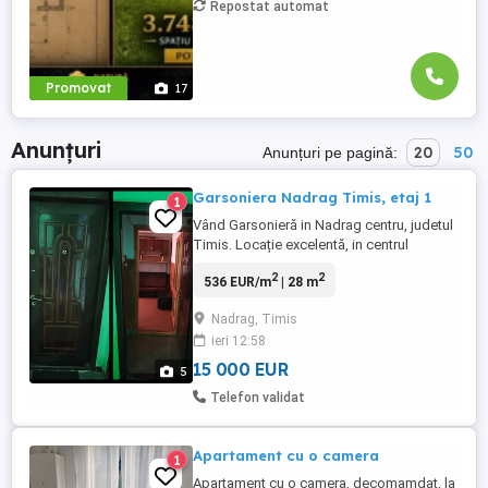
Repostat automat
Promovat
17
Anunțuri
20
50
Anunțuri pe pagină:
Garsoniera Nadrag Timis, etaj 1
1
Vând Garsonieră in Nadrag centru, judetul
Timis. Locație excelentă, in centrul
comunei. Etaj 1, suprafață 28 mp Toate
2
2
536 EUR/m
| 28 m
utilitățile sunt in apartament: curent, apa,
gaz, canalizare, fibra optica. Se vinde
Nadrag, Timis
exact că în poze, mobilat și utilat. Preț
ieri 12:58
15.000 Informații suplimentare la telefon:
15 000 EUR
5
Telefon validat
Apartament cu o camera
1
Apartament cu o camera, decomamdat, la