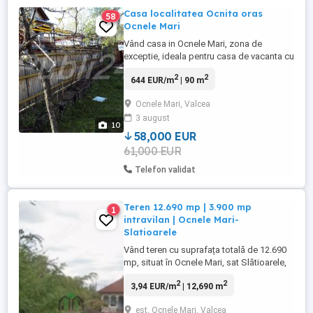
Casa localitatea Ocnita oras
58
Ocnele Mari
Vând casa in Ocnele Mari, zona de
exceptie, ideala pentru casa de vacanta cu
suprafata de 90mp alcatuita din demisol
2
2
644 EUR/m
| 90 m
si parter, finisate in
2011.Compartimentarea este urmatoarea :
Ocnele Mari, Valcea
5 camere (2 demisol si 3 parter) si baie
3 august
complet utilate. 2 balcoane, cablu, apa
10
curenta (rece si calda din boiler), cada, ...
58,000 EUR
61,000 EUR
Telefon validat
Teren 12.690 mp | 3.900 mp
1
intravilan | Ocnele Mari-
Slatioarele
Vând teren cu suprafața totală de 12.690
mp, situat în Ocnele Mari, sat Slătioarele,
pe drumul către Teiuș, într-o zonă cu
2
2
3,94 EUR/m
| 12,690 m
potențial turistic și de investiție aflată în
continuă dezvoltare. Suprafață teren:
est, Ocnele Mari, Valcea
3.900 mp intravilan,8.750 mp extravilan