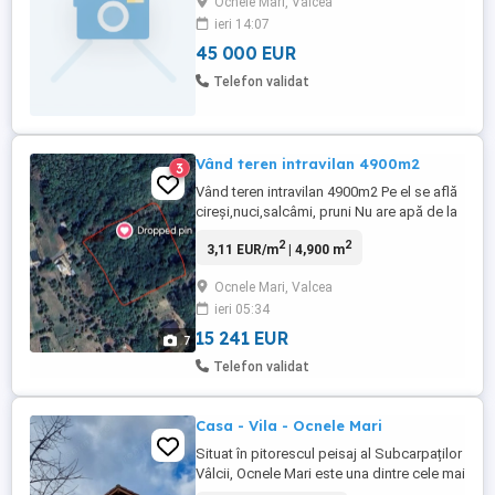
Ocnele Mari, Valcea
KM DE ORASUL RM. VALCEA -
ieri 14:07
SUPRAFATA 4281 MP - ESTE SITUAT PE
45 000 EUR
DN67 CU O DESCHIDERE DE 56 M LA
STRADA - APARTINE DE ORASUL OCNELE
Telefon validat
MARI - INTRAVILAN - TOATE UTILITATILE
LA DN67
Vând teren intravilan 4900m2
3
Vând teren intravilan 4900m2 Pe el se află
cireși,nuci,salcâmi, pruni Nu are apă de la
rețea in schimb se poate construi fântână
2
2
3,11 EUR/m
| 4,900 m
Rețeaua de electricitate este lângă locație
Ocnele Mari, Valcea
ieri 05:34
15 241 EUR
7
Telefon validat
Casa - Vila - Ocnele Mari
Situat în pitorescul peisaj al Subcarpaților
Vâlcii, Ocnele Mari este una dintre cele mai
vechi așezări umane din Oltenia, celebră