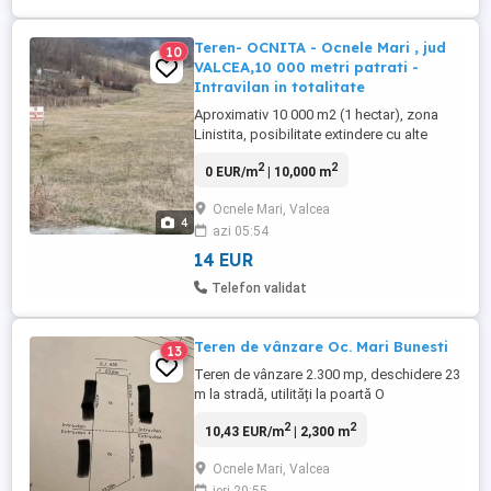
Teren- OCNITA - Ocnele Mari , jud
10
VALCEA,10 000 metri patrati -
Intravilan in totalitate
Aproximativ 10 000 m2 (1 hectar), zona
Linistita, posibilitate extindere cu alte
suprafete plane in apropiere,posibilitate
2
2
0 EUR/m
| 10,000 m
montare panouri solare, parc fotovoltaic,
trasee sportive pt. PLIMBARE CU ATV-ul,
Ocnele Mari, Valcea
vedere spre S. E.; Ocnele Mari,
4
azi 05:54
VL,Construibil, Zona Slatioarele, aproape
de Biserica SF Nicolae, ...
14 EUR
Telefon validat
Teren de vânzare Oc. Mari Bunesti
13
Teren de vânzare 2.300 mp, deschidere 23
m la stradă, utilități la poartă O
oportunitate excelentă de investiție! Vând
2
2
10,43 EUR/m
| 2,300 m
teren situat într-o zonă liniștită, cu acces
facil, având o suprafață totală de 2.300
Ocnele Mari, Valcea
mp, ideal pentru diverse utilizări