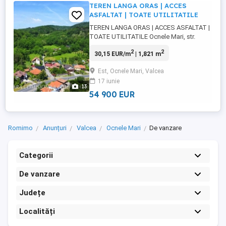
TEREN LANGA ORAS | ACCES
ASFALTAT | TOATE UTILITATILE
TEREN LANGA ORAS | ACCES ASFALTAT |
TOATE UTILITATILE Ocnele Mari, str.
Valea cu Pruni, jud. Valcea 54.900 Euro; 30
2
2
30,15 EUR/m
| 1,821 m
euro mp FARA COMISION LA
CUMPARATORI ! Un mediu sanatos pentru
Est, Ocnele Mari, Valcea
o familie fericita ! Teren cu acces asfaltat,
17 iunie
pretabil constructie resedinta permanenta
13
sau casa de vacanta, situat ...
54 900 EUR
Romimo
Anunțuri
Valcea
Ocnele Mari
De vanzare
Categorii
De vanzare
Județe
Localități