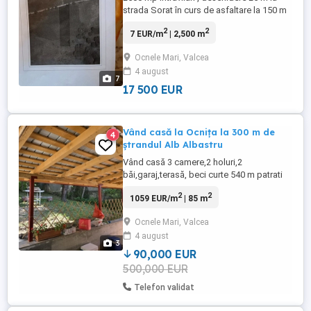
strada Sorat în curs de asfaltare la 150 m
de strada Albinelor care face legătura între
2
2
7 EUR/m
| 2,500 m
DN 67 și Ocnița Ocnele Mari . 12 km de Rm
Vâlcea . Zona propusă dezvoltare cartier .
Ocnele Mari, Valcea
Curent , apa, canalizare la 200m
4 august
7
17 500 EUR
Vând casă la Ocnița la 300 m de
4
ștrandul Alb Albastru
Vând casă 3 camere,2 holuri,2
băi,garaj,terasă, beci curte 540 m patrati
mobilată pentru inchiriere ștrand inf tel
2
2
1059 EUR/m
| 85 m
Ocnele Mari, Valcea
4 august
3
90,000 EUR
500,000 EUR
Telefon validat