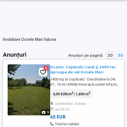
Imobiliare Ocnele Mari Valcea
Anunțuri
20
50
Anunțuri pe pagină:
Ocazie. Copăcelu',casă și 1400.ter.
5
aproape de sal.Ocnele Mari.
1400.mp.la Copăcelu'. Deschidere la DN.
67., 16.ml.Utilități trase:apă,curent trifazic,
canalizare, gaze. Total îngrădit. Pe teren
2
2
0,05 EUR/m
| 1,400 m
este o casă de 50.mp.Bine poziționat
pentru orice afacere. 2.km.de salina
Ocnele Mari, Valcea
Ocnele Mari...Preț rezonabil și fix, 65.euro
azi 09:54
mp, ...
9
65 EUR
Telefon validat