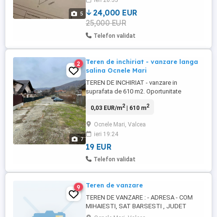
ieri 20:55
construcție casă, spațiu de recreere sau
investiție pe termen ...
24,000 EUR
5
25,000 EUR
Telefon validat
Teren de inchiriat - vanzare langa
2
salina Ocnele Mari
TEREN DE INCHIRIAT - vanzare in
suprafata de 610 m2. Oportunitate
business, (parcare,depozit,terasa,spatiu
2
2
0,03 EUR/m
| 610 m
depozitare,supermarket,etc) inchiriere pe
termen lung. Acces la doua strazi (
Ocnele Mari, Valcea
Alexandru I. Cuza si strada Salinei). Toate
ieri 19:24
utilitatile zonei: Gaze, canalizare,curent
7
electric,apa,internet. Terenul ...
19 EUR
Telefon validat
Teren de vanzare
9
TEREN DE VANZARE : - ADRESA - COM
MIHAIESTI, SAT BARSESTI , JUDET
VALCEA , PE DN67 CATRE TG-JIU , LA 11