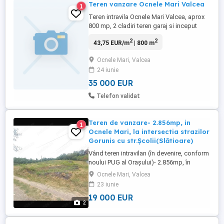
Teren vanzare Ocnele Mari Valcea
1
Teren intravila Ocnele Mari Valcea, aprox
800 mp, 2 cladiri teren garaj si inceput
casa
2
2
43,75 EUR/m
| 800 m
Ocnele Mari, Valcea
24 iunie
35 000 EUR
Telefon validat
Teren de vanzare- 2.856mp, in
1
Ocnele Mari, la intersectia strazilor
Gorunis cu str.Școlii(Slătioare)
Vând teren intravilan (în devenire, conform
noului PUG al Orașului)- 2.856mp, în
Ocnele Mari, la intersectia strazilor
Ocnele Mari, Valcea
Gorunis cu strada Școlii (Slatioarele).
23 iunie
Terenul este intr-o zona retrasa si linistita
19 000 EUR
situata pe strada Gorunis, la doar 12 km
2
de Ramnicu Valcea . Locul este inconjurat
...