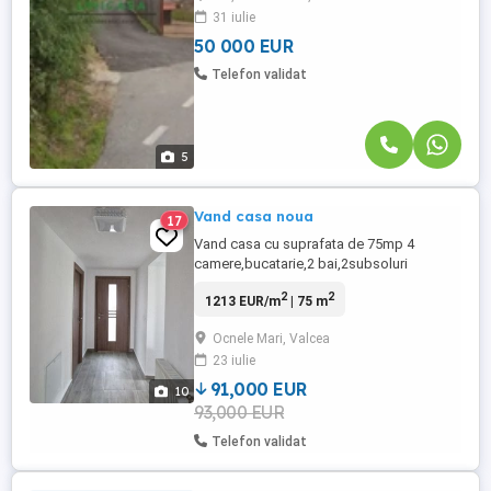
31 iulie
Categorie de folosință Pășune, Pădure
Deschidere: 36 ...
50 000 EUR
Telefon validat
5
Vand casa noua
17
Vand casa cu suprafata de 75mp 4
camere,bucatarie,2 bai,2subsoluri
tehnice,nou renovata si
2
2
1213 EUR/m
| 75 m
consolidata,termoizolatie polistiren
100mm,cablu tv si internet prin fibra
Ocnele Mari, Valcea
optica,apa,canalizare si incalzire centrala
23 iulie
cu centrala electrica,bai complete cu
incalzire in pardoseala,camere si
91,000 EUR
10
bucatarie nembilate ...
93,000 EUR
Telefon validat