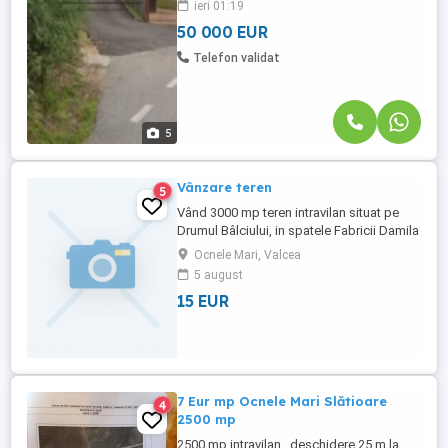
ieri 01:19
Categorie de folosință Pășune, Pădure
Deschidere: 36 ...
50 000 EUR
Telefon validat
5
Vânzare teren
5
Vând 3000 mp teren intravilan situat pe
Drumul Bâlciului, in spatele Fabricii Damila
Ramnicu Valcea
Ocnele Mari, Valcea
5 august
15 EUR
7 Eur mp Ocnele Mari Slătioare
4
2500 mp
2500 mp intravilan , deschidere 25 m la