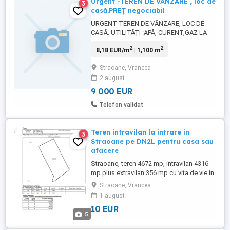
Urgent -TEREN DE VÂNZARE , loc de
3
casă.PREȚ negociabil
URGENT-TEREN DE VÂNZARE, LOC DE
CASĂ. UTILITĂȚI :APĂ, CURENT,GAZ LA
POARTĂ , 1,100m2. Com.STRĂOANE,
2
2
8,18 EUR/m
| 1,100 m
JUD.VRANCEA PREȚ NEGOCIABIL ALINA
Straoane, Vrancea
2 august
9 000 EUR
Telefon validat
Teren intravilan la intrare in
3
Straoane pe DN2L pentru casa sau
afacere
Straoane, teren 4672 mp, intravilan 4316
mp plus extravilan 356 mp cu vita de vie in
prezent, intre doua locuinte, pretabil
Straoane, Vrancea
pentru locuinta, afacere ( hala productie,
1 august
statie carburanti, spatiu comercial, etc) cu
10 EUR
doua intrati. Pret negociabil 10 euro / mp.
5
Tel .