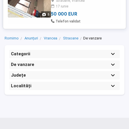
Straoane, Vrancea
două dormitoare, camera tehnica + boiler
17 iunie
Preț 40.000 euro. Usor negociabil. (Casa
nu este ...
50 000 EUR
5
Telefon validat
Romimo
Anunțuri
Vrancea
Straoane
De vanzare
Categorii
De vanzare
Județe
Localități