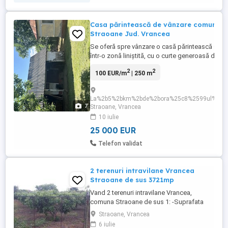
Casa părintească de vânzare comuna
Straoane Jud. Vrancea
Se oferă spre vânzare o casă părintească situa
într-o zonă liniștită, cu o curte generoasă de 2
ideală pentru cei care își doresc liniște, spațiu ș
2
2
100 EUR/m
| 250 m
gospodărie proprie. Locuința este compusă di
camere, iar în curte se află mai multe anexe
gospodărești utile: * grajd; * bucătărie de vară; *
La%2b5%2bkm%2bde%2bora%25c8%2599ul%2bPa
7
Straoane, Vrancea
10 iulie
25 000 EUR
Telefon validat
2 terenuri intravilane Vrancea
Straoane de sus 3721mp
Vand 2 terenuri intravilane Vrancea,
comuna Straoane de sus 1: -Suprafata
2306 m2 cu deschidere de 40m2 -pe teren
Straoane, Vrancea
se afla: livada tanara pe rod (meri si peri) -
6 iulie