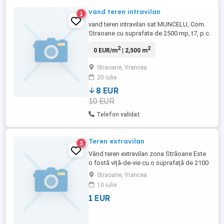
vand teren intravilan
1
vand teren intravilan sat MUNCELU, Com.
Straoane cu suprafata de 2500 mp, t7, p.c.
283, cu vecinii TANASESCU GHE.,
2
2
0 EUR/m
| 2,500 m
TANASESCU IOANA si limita extravilan
avand nr cadastral 1313N, PS NU
Straoane, Vrancea
DERANJATI INUTIL DACA NU SUNT
20 iulie
PROPUNERI SERIOASE. MULTUMESC ! ,
suprafata totala: 2500
8 EUR
10 EUR
Telefon validat
Teren extravilan
3
Vând teren extravilan zona Străoane Este
o fostă viță-de-vie cu o suprafață de 2100
mp. Pret: 5 Ron mp Ofer seriozitate,
Straoane, Vrancea
așadar cer seriozitate.
10 iulie
1 EUR