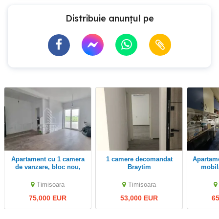
Distribuie anunțul pe
Apartament cu 1 camera
1 camere decomandat
Apartament cu o camera,
de vanzare, bloc nou,
Braytim
mobil
Torontalului, Timisoara
Timisoara
Timisoara
75,000 EUR
53,000 EUR
6