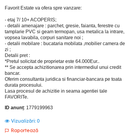
Favorit Estate va ofera spre vanzare:
- etaj 7/ 10+ ACOPERIS;
- detalii amenajare : parchet, gresie, faianta, ferestre cu
tamplarie PVC si geam termopan, usa metalica la intrare,
vopsea lavabila, corpuri sanitare noi ;
- detalii mobilare : bucataria mobilata ,mobilier camera de
zi ;
Detalii pret :
*Pretul solicitat de proprietar este 64.000Eur..
** Se accepta achizitionarea prin intermediul unui credit
bancar.
Oferim consultanta juridica si financiar-bancara pe toata
durata procesului.
Lasa procesul de achizitie in seama agentiei tale
FAVORITe.
ID anunț
: 1779199963
Vizualizări:
0
Raportează