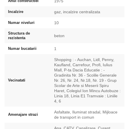
Anul constructiei
1975
Incalzire
gaz, incalzire centralizata
Numar niveluri
10
Structura de
beton
rezistenta
Numar bucatarii
1
Shopping : - Auchan, Lidl, Penny,
Kaufland, Carrefour, Profi, Iulius
Mall, P-ta Dacia Educatie : -
Gradinita Nr. 36 - Scolile Generale
Vecinatati
Nr. 26, Nr. 24, Nr.18, Nr. 19 - Grup
Scolar de Arte si Meserii Spiru
Haret, Colegiul Ion Mincu Autobuze :
Linia 18, Linia E1 Tramvaie : Liniile
4, 6
Asfaltate, Iluminat stradal, Mijloace
Amenajare strazi
de transport in comun
Apa, CATV, Canalizare, Curent,