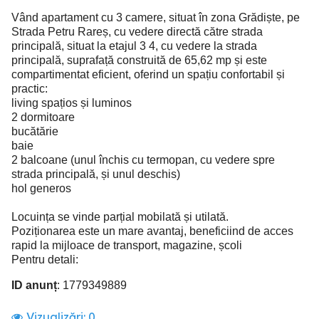
Vând apartament cu 3 camere, situat în zona Grădiște, pe
Strada Petru Rareș, cu vedere directă către strada
principală, situat la etajul 3 4, cu vedere la strada
principală, suprafață construită de 65,62 mp și este
compartimentat eficient, oferind un spațiu confortabil și
practic:
living spațios și luminos
2 dormitoare
bucătărie
baie
2 balcoane (unul închis cu termopan, cu vedere spre
strada principală, și unul deschis)
hol generos
Locuința se vinde parțial mobilată și utilată.
Poziționarea este un mare avantaj, beneficiind de acces
rapid la mijloace de transport, magazine, școli
Pentru detali:
ID anunț
: 1779349889
Vizualizări:
0