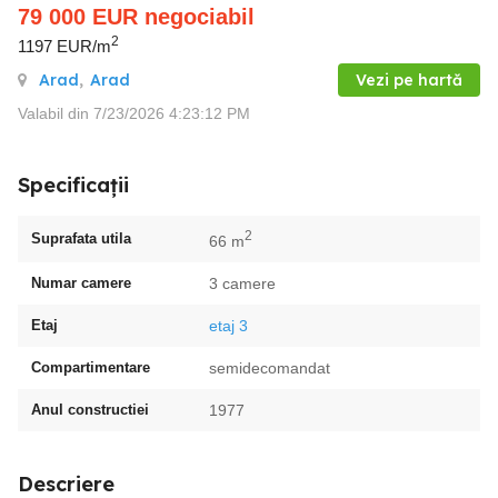
79 000
EUR
negociabil
2
1197 EUR/m
Arad
,
Arad
Vezi pe hartă
Valabil din 7/23/2026 4:23:12 PM
Specificații
2
Suprafata utila
66 m
Numar camere
3 camere
Etaj
etaj 3
Compartimentare
semidecomandat
Anul constructiei
1977
Descriere