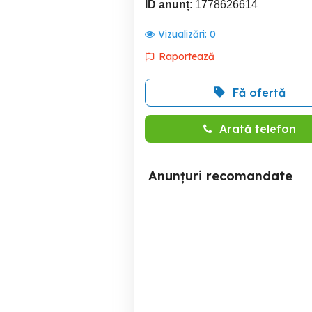
ID anunț
: 1778626614
Vizualizări:
0
Raportează
Fă ofertă
Arată telefon
Anunțuri recomandate
Apartament de vanzare, 55
Apartament 3 camere,64
mp, zona Dambu Pietros