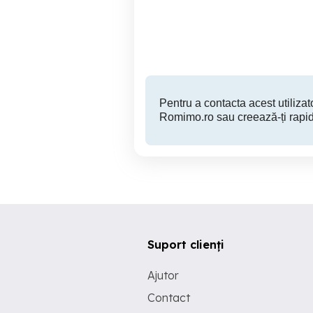
Targu Mures
86,000 EUR
Pentru a contacta acest utilizato
Romimo.ro sau creează-ți rapid
Suport clienți
Ajutor
Contact