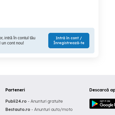
Targu Mures
Targu Mures
Ta
100,000 EUR
89,900 EUR
107
r, intră în contul tău
Intră în cont /
Înregistrează-te
 un cont nou!
Parteneri
Descarcă a
Publi24.ro
- Anunturi gratuite
Bestauto.ro
- Anunturi auto/moto