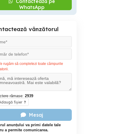
Contactează pe
WhatsApp
ntactează vânzătorul
e rugăm să completezi toate câmpurile
atorii.
ctere rămase:
2939
daugă fișier
?
Mesaj
rul anunțului va primi datele tale
ru a permite comunicarea.