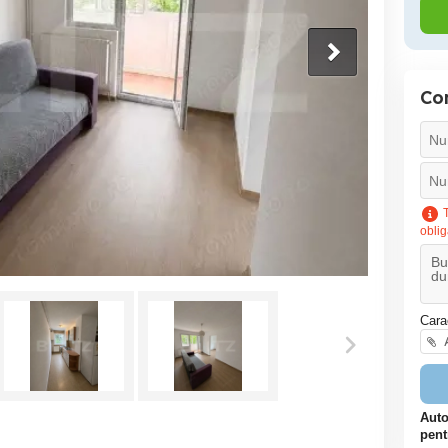
Co
T
oblig
Cara
A
Auto
pent