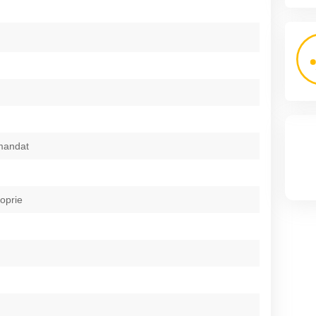
mandat
roprie