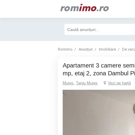
rom
imo
.ro
Romimo
Anunțuri
Imobiliare
De van
Apartament 3 camere semidecomandat, 50
mp, etaj 2, zona Dambul Pi
Mures
,
Targu Mures
Vezi pe hartă