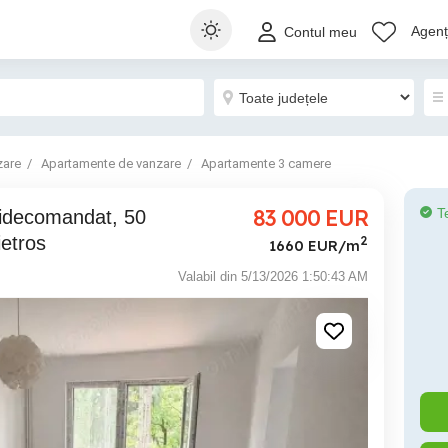
Agenți
Contul meu
zare
Apartamente de vanzare
Apartamente 3 camere
83 000
EUR
T
etros
2
1660 EUR/m
Valabil din 5/13/2026 1:50:43 AM