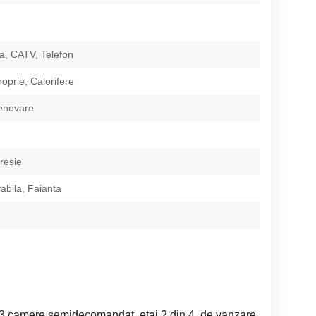
a, CATV, Telefon
oprie, Calorifere
renovare
resie
abila, Faianta
3 camere semidecomandat, etaj 2 din 4, de vanzare