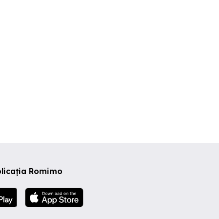
zona Dambu Pietros
lângă UMFS
rgu Mures
Targu Mures
Targu Mure
,000 EUR
107,500 EUR
130,000 EU
plicația Romimo