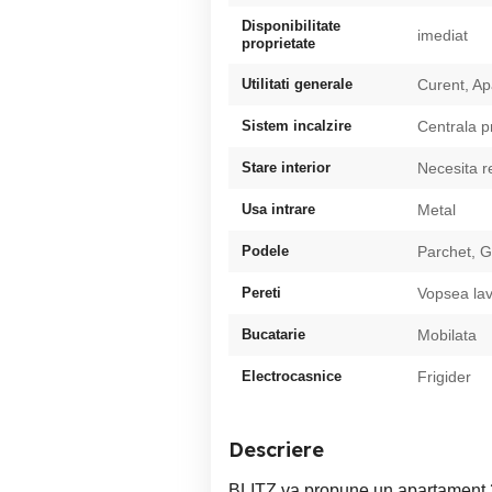
Disponibilitate
imediat
proprietate
Utilitati generale
Curent, Ap
Sistem incalzire
Centrala pr
Stare interior
Necesita 
Usa intrare
Metal
Podele
Parchet, G
Pereti
Vopsea lav
Bucatarie
Mobilata
Electrocasnice
Frigider
Descriere
BLITZ va propune un apartament 