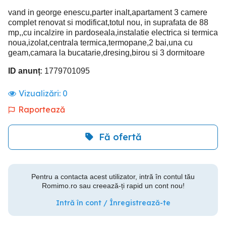
vand in george enescu,parter inalt,apartament 3 camere
complet renovat si modificat,totul nou, in suprafata de 88
mp,,cu incalzire in pardoseala,instalatie electrica si termica
noua,izolat,centrala termica,termopane,2 bai,una cu
geam,camara la bucatarie,dresing,birou si 3 dormitoare
ID anunț
: 1779701095
Vizualizări:
0
Raportează
Fă ofertă
Pentru a contacta acest utilizator, intră în contul tău
Romimo.ro sau creează-ți rapid un cont nou!
Intră în cont / Înregistrează-te