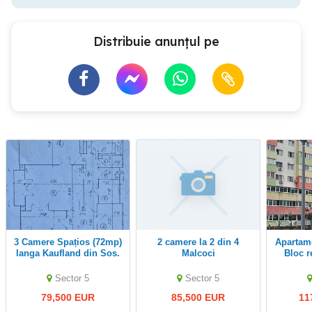
Distribuie anunțul pe
3 Camere Spațios (72mp)
2 camere la 2 din 4
Apartament cu 3 camere-
langa Kaufland din Sos.
Malcoci
Bloc r
Salaj, Etaj 3 Ideal
Stradal-
Investiție sau Locuință
Sector 5
Sector 5
79,500 EUR
85,500 EUR
11