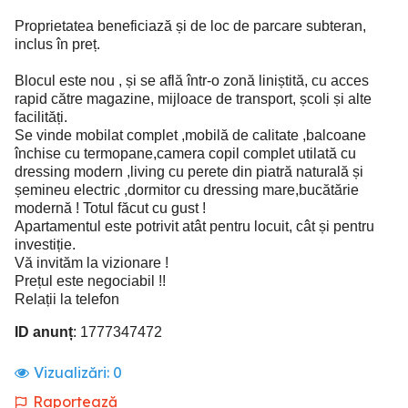
Proprietatea beneficiază și de loc de parcare subteran,
inclus în preț.
Blocul este nou , și se află într-o zonă liniștită, cu acces
rapid către magazine, mijloace de transport, școli și alte
facilități.
Se vinde mobilat complet ,mobilă de calitate ,balcoane
închise cu termopane,camera copil complet utilată cu
dressing modern ,living cu perete din piatră naturală și
șemineu electric ,dormitor cu dressing mare,bucătărie
modernă ! Totul făcut cu gust !
Apartamentul este potrivit atât pentru locuit, cât și pentru
investiție.
Vă invităm la vizionare !
Prețul este negociabil !!
Relații la telefon
ID anunț
: 1777347472
Vizualizări:
0
Raportează