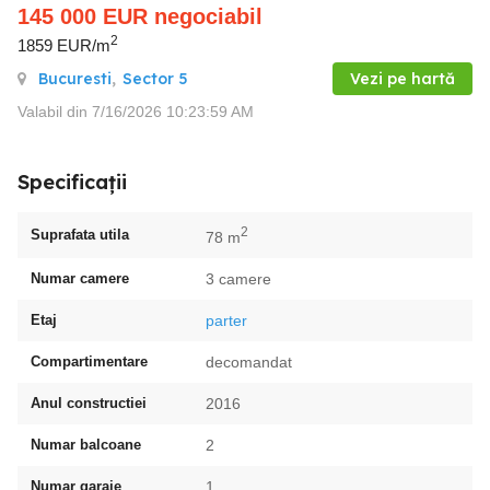
145 000
EUR
negociabil
2
1859 EUR/m
Bucuresti
,
Sector 5
Vezi pe hartă
Valabil din 7/16/2026 10:23:59 AM
Specificații
2
Suprafata utila
78 m
Numar camere
3 camere
Etaj
parter
Compartimentare
decomandat
Anul constructiei
2016
Numar balcoane
2
Numar garaje
1