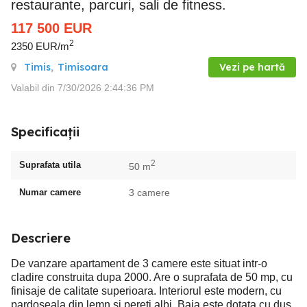
restaurante, parcuri, sali de fitness.
117 500
EUR
2
2350 EUR/m
Timis
,
Timisoara
Vezi pe hartă
Valabil din 7/30/2026 2:44:36 PM
Specificații
2
Suprafata utila
50 m
Numar camere
3 camere
Descriere
De vanzare apartament de 3 camere este situat intr-o
cladire construita dupa 2000. Are o suprafata de 50 mp, cu
finisaje de calitate superioara. Interiorul este modern, cu
pardoseala din lemn si pereti albi. Baia este dotata cu dus