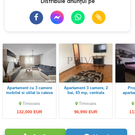
Distribuie anunțul pe
Apartament cu 3 camere
Apartament 3 camere, 2
Proprietar vand
mobilat si utilat la cateva
bai, 65 mp, centrala
apart
minute de hotel IQ
proprie
d
Timisoara
Timisoara
132,000 EUR
96,990 EUR
11