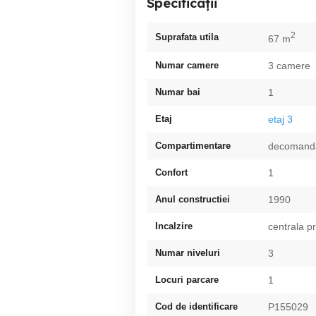
Specificații
2
Suprafata utila
67 m
Numar camere
3 camere
Numar bai
1
Etaj
etaj 3
Compartimentare
decomand
Confort
1
Anul constructiei
1990
Incalzire
centrala p
Numar niveluri
3
Locuri parcare
1
Cod de identificare
P155029