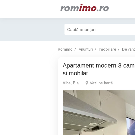
rom
imo
.ro
Romimo
Anunțuri
Imobiliare
De van
Apartament modern 3 camere recent finisat
si mobilat
Alba
,
Blaj
Vezi pe hartă