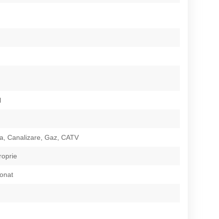
l
a, Canalizare, Gaz, CATV
roprie
ionat