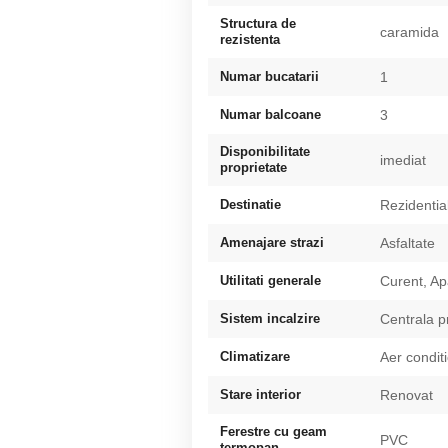
Structura de
caramida
rezistenta
Numar bucatarii
1
Numar balcoane
3
Disponibilitate
imediat
proprietate
Destinatie
Rezidentia
Amenajare strazi
Asfaltate
Utilitati generale
Curent, Ap
Sistem incalzire
Centrala p
Climatizare
Aer condit
Stare interior
Renovat
Ferestre cu geam
PVC
termopan