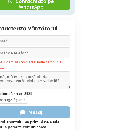
Contactează pe
WhatsApp
ntactează vânzătorul
e rugăm să completezi toate câmpurile
atorii.
ctere rămase:
2939
daugă fișier
?
Mesaj
rul anunțului va primi datele tale
ru a permite comunicarea.