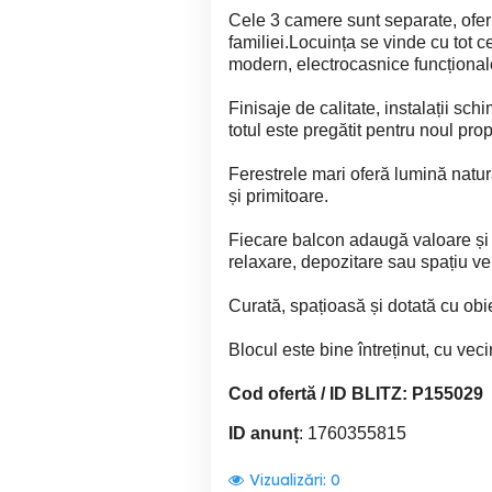
Cele 3 camere sunt separate, oferi
familiei.Locuința se vinde cu tot 
modern, electrocasnice funcționale
Finisaje de calitate, instalații sc
totul este pregătit pentru noul prop
Ferestrele mari oferă lumină natur
și primitoare.
Fiecare balcon adaugă valoare și fu
relaxare, depozitare sau spațiu v
Curată, spațioasă și dotată cu obi
Blocul este bine întreținut, cu vecini
Cod ofertă / ID BLITZ: P155029
ID anunț
: 1760355815
Vizualizări:
0