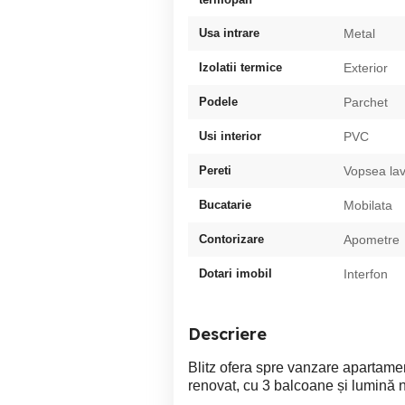
Usa intrare
Metal
Izolatii termice
Exterior
Podele
Parchet
Usi interior
PVC
Pereti
Vopsea lav
Bucatarie
Mobilata
Contorizare
Apometre
Dotari imobil
Interfon
Descriere
Blitz ofera spre vanzare apartame
renovat, cu 3 balcoane și lumină