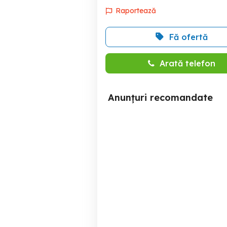
Raportează
Fă ofertă
Arată telefon
Anunțuri recomandate
Proprietar vand
Apartament 3 camere cu
apartament cu 3 camere
Blaj
97,000 EUR