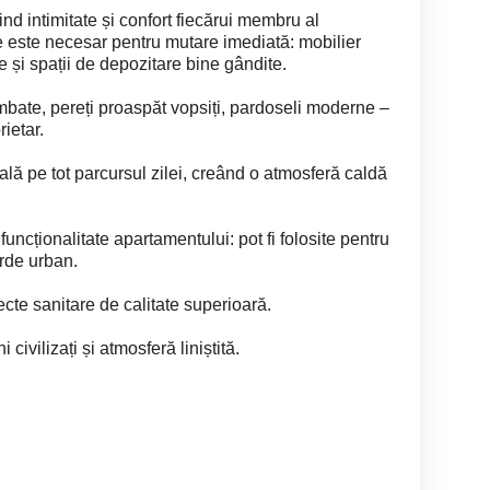
nd intimitate și confort fiecărui membru al
ce este necesar pentru mutare imediată: mobilier
 și spații de depozitare bine gândite.
himbate, pereți proaspăt vopsiți, pardoseli moderne –
rietar.
ală pe tot parcursul zilei, creând o atmosferă caldă
ncționalitate apartamentului: pot fi folosite pentru
erde urban.
ecte sanitare de calitate superioară.
 civilizați și atmosferă liniștită.