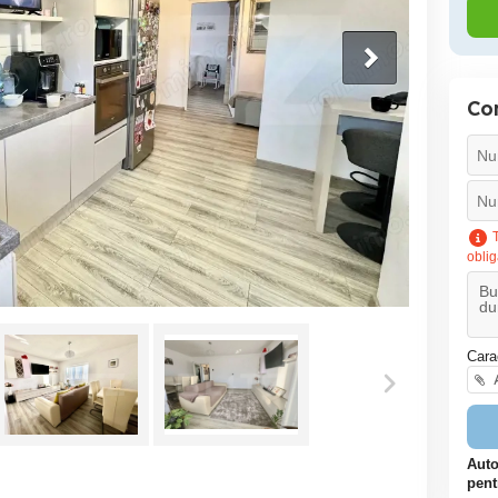
Co
T
oblig
Cara
A
Auto
pent