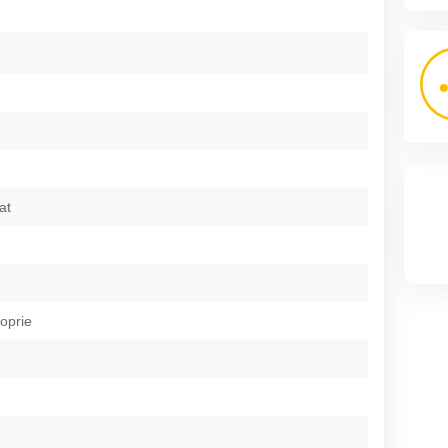
at
roprie