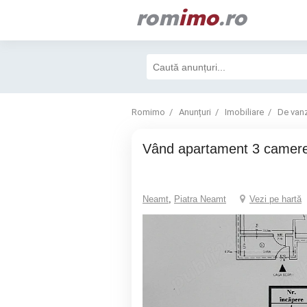
rom
imo
.ro
Romimo
Anunțuri
Imobiliare
De van
vând apartament 3 camer
Neamt
,
Piatra Neamt
Vezi pe hartă