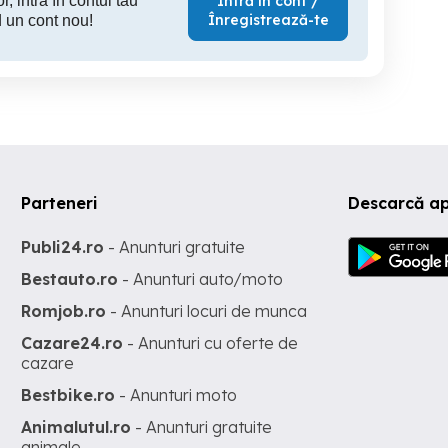
r, intră în contul tău
Intră în cont /
Înregistrează-te
 un cont nou!
Parteneri
Descarcă a
Publi24.ro
- Anunturi gratuite
Bestauto.ro
- Anunturi auto/moto
Romjob.ro
- Anunturi locuri de munca
Cazare24.ro
- Anunturi cu oferte de
cazare
Bestbike.ro
- Anunturi moto
Animalutul.ro
- Anunturi gratuite
animale