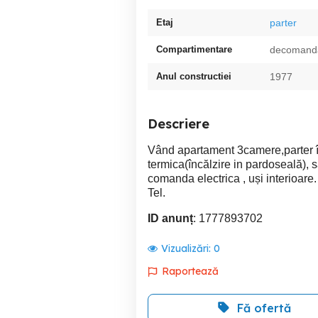
Etaj
parter
Compartimentare
decomand
Anul constructiei
1977
Descriere
Vând apartament 3camere,parter îna
termica(încălzire in pardoseală), 
comanda electrica , uși interioare
Tel.
ID anunț
: 1777893702
Vizualizări:
0
Raportează
Fă ofertă