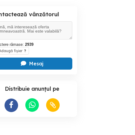
ntactează vânzătorul
ctere rămase:
2939
daugă fișier
?
Mesaj
Distribuie anunțul pe