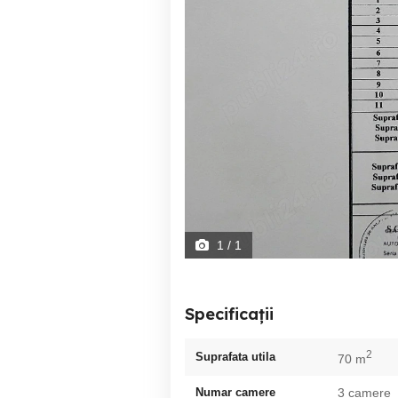
1
/ 1
Specificații
2
Suprafata utila
70 m
Numar camere
3 camere