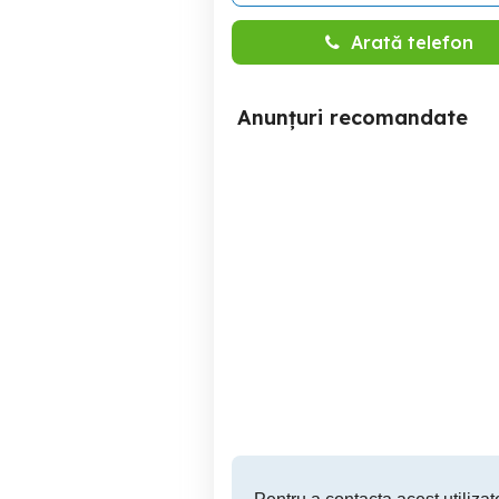
Arată telefon
Anunțuri recomandate
Apartament 3 camere
Apartament 3 cam
semidecomandat, etaj 1,
lu
Piata Darmanesti
Piatra Neamt
52,000 EUR