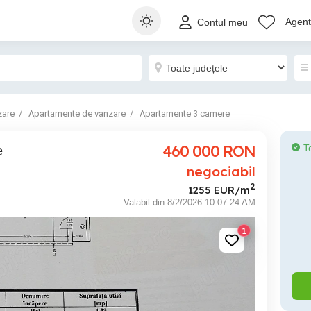
Agenți
Contul meu
zare
Apartamente de vanzare
Apartamente 3 camere
460 000
RON
T
e
negociabil
2
1255 EUR/m
Valabil din 8/2/2026 10:07:24 AM
1