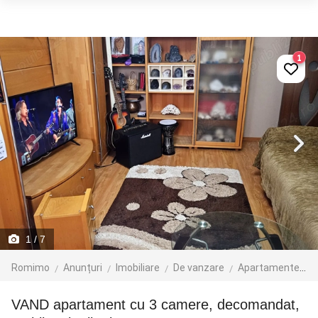
1
1
/ 7
Romimo
Anunțuri
Imobiliare
De vanzare
Apartamente de vanzare
VAND apartament cu 3 camere, decomandat,