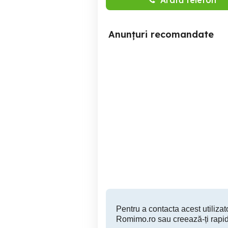
Anunțuri recomandate
garsoniera etj 3 zona
Vând cameră de cămin
Kaufland
sit
Deva
34,500 EUR
Pentru a contacta acest utilizato
Romimo.ro sau creează-ți rapid