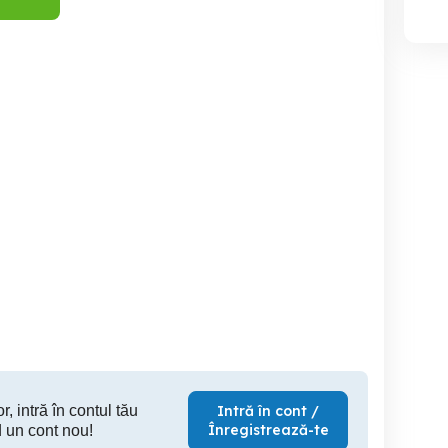
Garsoniera in Deva, zona
Garsoni
uată în Deva, zona Dacia
Progresului, decomandata,
20 mp, parter...
Deva
Deva
10,500 EUR
29,000 EUR
25,
r, intră în contul tău
Intră în cont /
Înregistrează-te
 un cont nou!