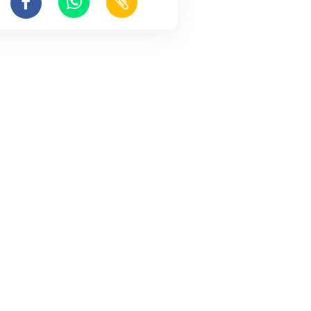
era de vanzare
garsonieră etj 1,Gojdu
Garsoniera 2 camere, zona
Dacia
Deva
Deva
Deva
000 EUR
36,000 EUR
30,000 EU