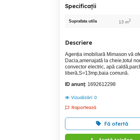
Specificații
2
Suprafata utila
13 m
Descriere
Agenția imobiliară Mimason vă ofe
Dacia,amenajată la cheie,totul nou
convector electric, apă caldă,par
liberă,S=13mp,baia comună.
ID anunț
: 1692612298
Vizualizări:
0
Raportează
Fă ofertă
Arată telefon