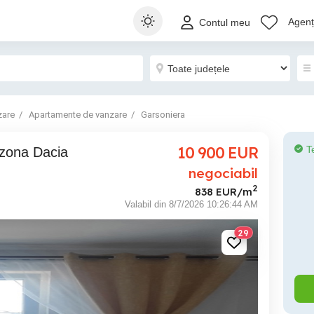
Agenți
Contul meu
zare
Apartamente de vanzare
Garsoniera
10 900
EUR
T
,zona Dacia
negociabil
2
838 EUR/m
Valabil din 8/7/2026 10:26:44 AM
29