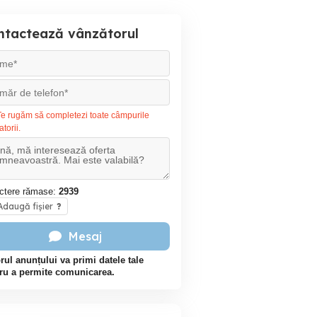
ntactează vânzătorul
e rugăm să completezi toate câmpurile
atorii.
ctere rămase:
2939
daugă fișier
?
Mesaj
rul anunțului va primi datele tale
ru a permite comunicarea.