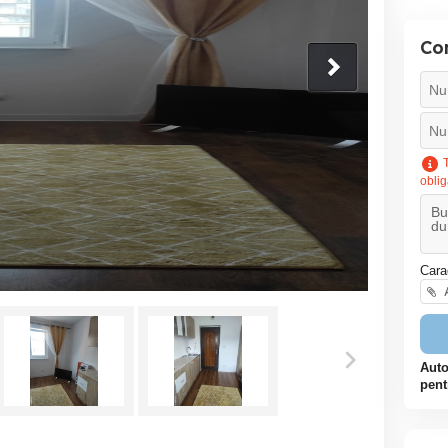
Co
T
oblig
Cara
A
Auto
pent