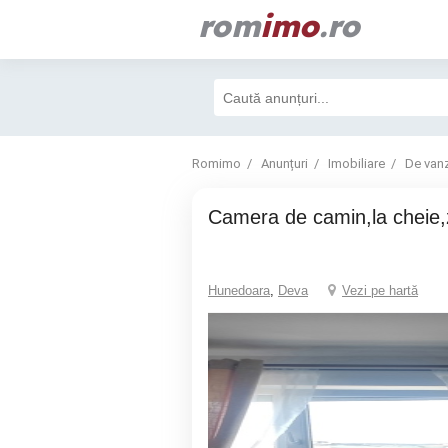
rom
imo
.ro
Romimo
Anunțuri
Imobiliare
De van
camera de camin,la cheie
Hunedoara
,
Deva
Vezi pe hartă