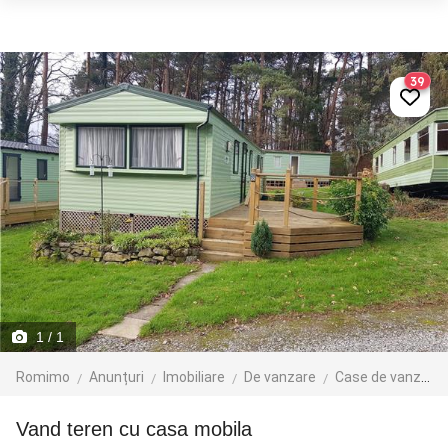
39
1
/ 1
Romimo
Anunțuri
Imobiliare
De vanzare
Case de vanzare
Vand teren cu casa mobila