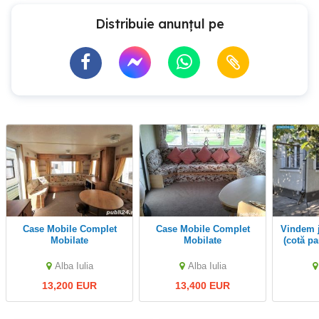
Distribuie anunțul pe
Case Mobile Complet
Case Mobile Complet
Vindem jumătate de casă
Mobilate
Mobilate
(cotă pa
Iu
Alba Iulia
Alba Iulia
13,200 EUR
13,400 EUR