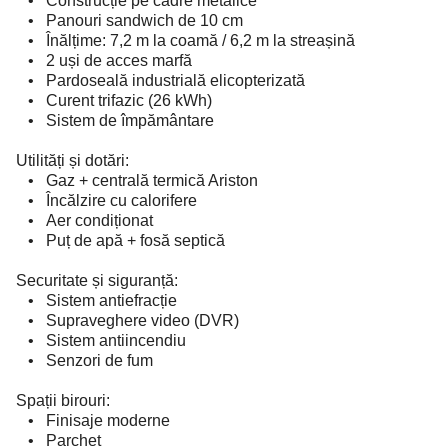
• Construcție pe cadre metalice
• Panouri sandwich de 10 cm
• Înălțime: 7,2 m la coamă / 6,2 m la streașină
• 2 uși de acces marfă
• Pardoseală industrială elicopterizată
• Curent trifazic (26 kWh)
• Sistem de împământare
Utilități și dotări:
• Gaz + centrală termică Ariston
• Încălzire cu calorifere
• Aer condiționat
• Puț de apă + fosă septică
Securitate și siguranță:
• Sistem antiefracție
• Supraveghere video (DVR)
• Sistem antiincendiu
• Senzori de fum
Spații birouri:
• Finisaje moderne
• Parchet